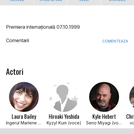
Premiera internațională 07.10.1999
Comentarii
COMENTEAZA
Actori
Laura Bailey
Hiroaki Yoshida
Kyle Hebert
Ingerul Marlene (voce: versiunea in engleza)
Kyzyl Kum (voce)
Seno Miyagi (voce)
vo