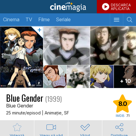
DESCARCA
APLICATIA
Cinema
TV
Filme
Seriale
+ 10
Blue Gender
(1999)
8.0
Blue Gender
25 minute/episod | Animaţie, SF
IMDB:
7.1
Votează
Vreau să văd
Văzut
Distribuie