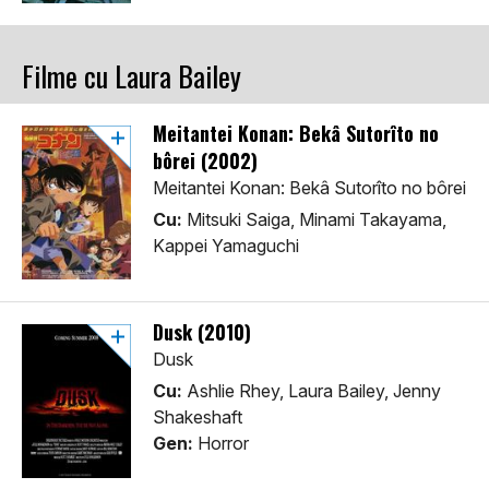
Filme cu Laura Bailey
Meitantei Konan: Bekâ Sutorîto no
bôrei (2002)
Meitantei Konan: Bekâ Sutorîto no bôrei
Cu:
Mitsuki Saiga, Minami Takayama,
Kappei Yamaguchi
Dusk (2010)
Dusk
Cu:
Ashlie Rhey, Laura Bailey, Jenny
Shakeshaft
Gen:
Horror