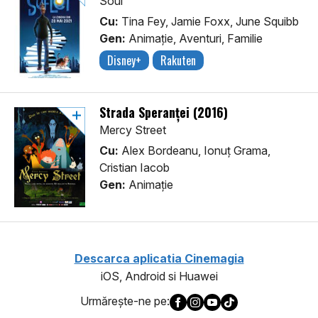
Soul
Cu:
Tina Fey, Jamie Foxx, June Squibb
Gen:
Animaţie, Aventuri, Familie
Disney+
Rakuten
Strada Speranţei (2016)
Mercy Street
Cu:
Alex Bordeanu, Ionuț Grama,
Cristian Iacob
Gen:
Animaţie
Descarca aplicatia Cinemagia
iOS, Android si Huawei
Urmăreşte-ne pe: