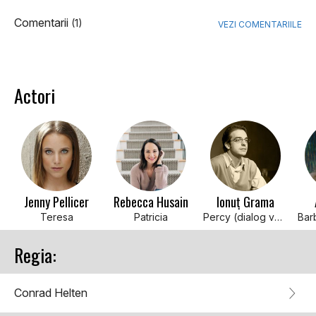
Comentarii
(1)
VEZI COMENTARIILE
Actori
Jenny Pellicer
Rebecca Husain
Ionuț Grama
Teresa
Patricia
Percy (dialog versiune română)
Regia:
Conrad Helten