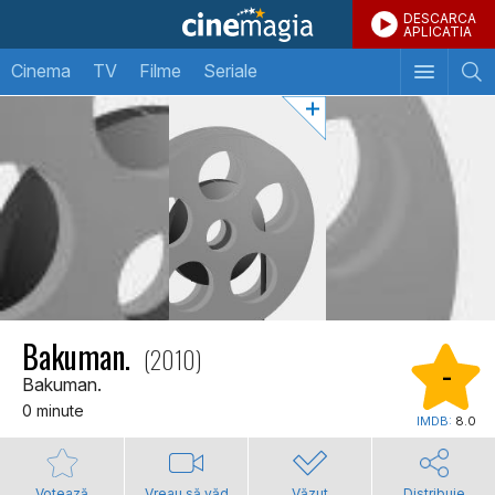
DESCARCA
APLICATIA
Cinema
TV
Filme
Seriale
Bakuman.
(2010)
-
Bakuman.
0 minute
IMDB:
8.0
Votează
Vreau să văd
Văzut
Distribuie