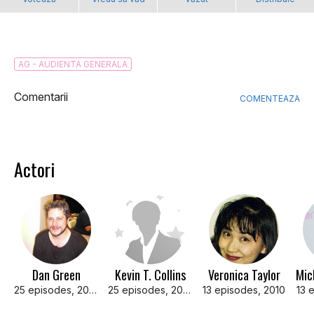
AG - AUDIENTA GENERALA
Comentarii
COMENTEAZA
Actori
Dan Green
Kevin T. Collins
Veronica Taylor
25 episodes, 2010-2011
25 episodes, 2010-2011
13 episodes, 2010
13 