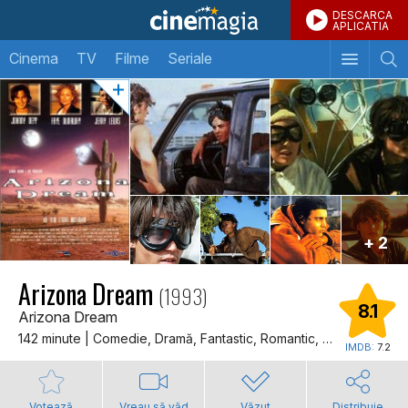
DESCARCA
APLICATIA
Cinema
TV
Filme
Seriale
+ 2
Arizona Dream
(1993)
8.1
Arizona Dream
142 minute | Comedie, Dramă, Fantastic, Romantic, Dragoste
IMDB:
7.2
Votează
Vreau să văd
Văzut
Distribuie