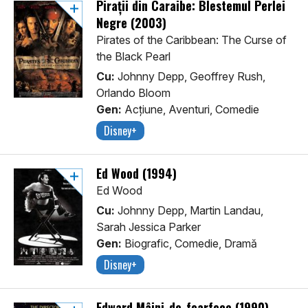
Pirații din Caraibe: Blestemul Perlei
Negre (2003)
Pirates of the Caribbean: The Curse of
the Black Pearl
Cu:
Johnny Depp, Geoffrey Rush,
Orlando Bloom
Gen:
Acţiune, Aventuri, Comedie
Disney+
Ed Wood (1994)
Ed Wood
Cu:
Johnny Depp, Martin Landau,
Sarah Jessica Parker
Gen:
Biografic, Comedie, Dramă
Disney+
Edward Mâini-de-foarfece (1990)