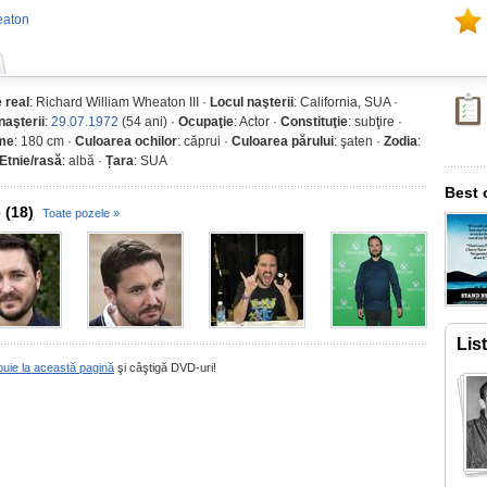
eaton
 real
: Richard William Wheaton III ·
Locul naşterii
: California, SUA ·
naşterii
:
29.07.1972
(54 ani) ·
Ocupaţie
: Actor ·
Constituţie
: subţire ·
ime
: 180 cm ·
Culoarea ochilor
: căprui ·
Culoarea părului
: şaten ·
Zodia
:
Etnie/rasă
: albă ·
Țara
: SUA
Best 
 (18)
Toate pozele »
Lis
buie la această pagină
şi câştigă DVD-uri!