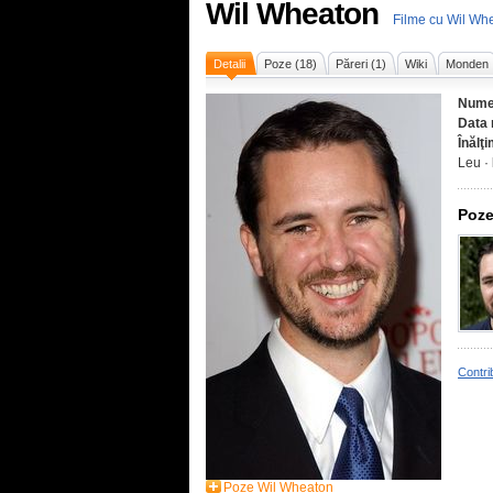
Wil Wheaton
Filme cu Wil Wh
Detalii
Poze (18)
Păreri (1)
Wiki
Monden
Nume
Data 
Înălţ
Leu ·
Poze
Contri
Poze Wil Wheaton