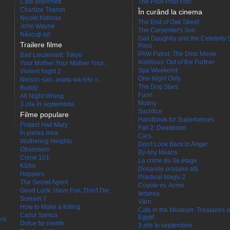
Cate Blanchett
The Pout-Pout Fish
Charlize Theron
În curând la cinema
Nicole Kidman
The End of Oak Street
John Wayne
The Carpenter's Son
Născuţi azi
Gail Daughtry and the Celebrity 
Trailere filme
Pass
PAW Patrol: The Dino Movie
Bad Lieutenant: Tokyo
Insidious: Out of the Further
Your Mother Your Mother Your...
Spa Weekend
Violent Night 2
One Night Only
Nelson-san, anata wa hito o...
The Dog Stars
Buddy
Fuori
All Night Wrong
Mutiny
3 zile în septembrie
Sacrifice
Filme populare
Handbook for Superheroes
Project Hail Mary
Fall 2: Deadpoint
În pielea mea
Cars
Wuthering Heights
Don't Look Back in Anger
Obsession
By Any Means
Crime 101
Le crime du 3e étage
Kîzîm
Dosarele orașului alb
Hoppers
Practical Magic 2
The Secret Agent
Coyote vs. Acme
Good Luck, Have Fun, Don't Die
Iertarea
Scream 7
Värn
How to Make a Killing
Cats in the Museum: Treasures o
Cazul Samca
Egypt
eni
Dolce far niente
3 zile în septembrie