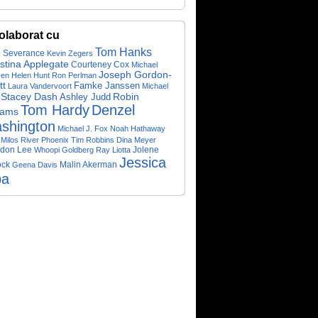
olaborat cu
Tom Hanks
 Severance
Kevin Zegers
stina Applegate
Courteney Cox
Michael
Joseph Gordon-
en
Helen Hunt
Ron Perlman
tt
Famke Janssen
Laura Vandervoort
Michael
Robin
Stacey Dash
Ashley Judd
Tom Hardy
Denzel
iams
shington
Michael J. Fox
Noah Hathaway
 Milos
River Phoenix
Tim Robbins
Dina Meyer
don Lee
Jolene
Whoopi Goldberg
Ray Liotta
Jessica
ock
Malin Akerman
Geena Davis
ba