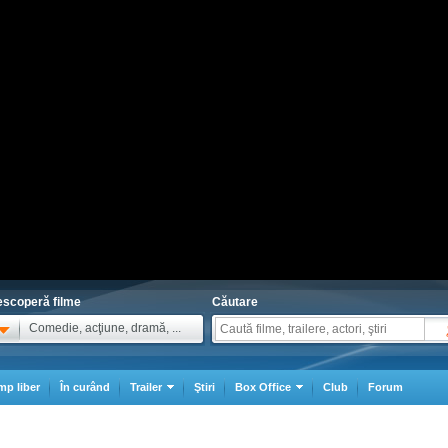
scoperă filme
Căutare
Comedie, acţiune, dramă, ...
mp liber
În curând
Trailer
Ştiri
Box Office
Club
Forum