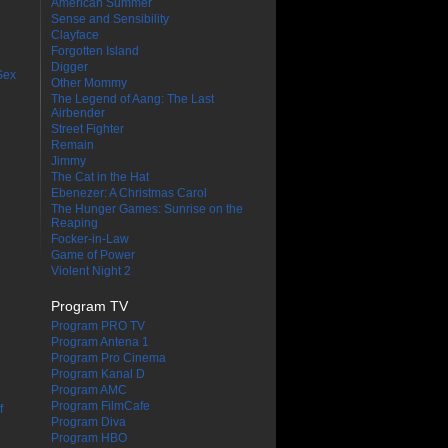
American Summer
Sense and Sensibility
Clayface
Forgotten Island
Digger
Sex
Other Mommy
The Legend of Aang: The Last
Airbender
Street Fighter
Remain
Jimmy
The Cat in the Hat
Ebenezer: A Christmas Carol
The Hunger Games: Sunrise on the
Reaping
Focker-in-Law
Game of Power
Violent Night 2
Program TV
Program PRO TV
Program Antena 1
Program Pro Cinema
Program Kanal D
Program AMC
Program FilmCafe
f
Program Diva
Program HBO