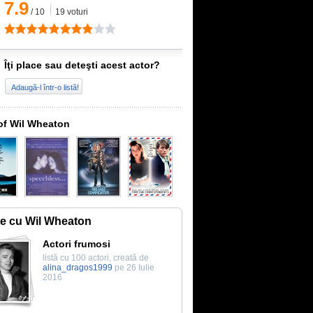
7.9
/
10
19
voturi
Îţi place sau deteşti acest actor?
Adaugă-l într-o listă!
of Wil Wheaton
te cu Wil Wheaton
Actori frumosi
listă cu 100 actori, creată de
alina_dragos1999
pe 26 Iulie
2016