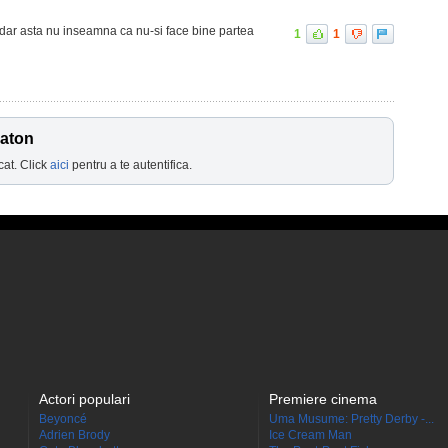
 dar asta nu inseamna ca nu-si face bine partea
1
1
eaton
cat. Click
aici
pentru a te autentifica.
Actori populari
Premiere cinema
Beyoncé
Uma Musume: Pretty Derby -...
Adrien Brody
Ice Cream Man