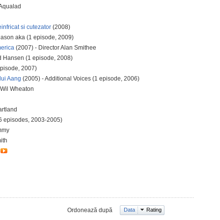
 Aqualad
nfricat si cutezator
(2008)
Mason aka (1 episode, 2009)
merica
(2007) - Director Alan Smithee
d Hansen (1 episode, 2008)
episode, 2007)
lui Aang
(2005) - Additional Voices (1 episode, 2006)
l' Wil Wheaton
rtland
6 episodes, 2003-2005)
immy
ith
Ordonează după
Data
Rating