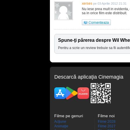
xerses
pe 03 Aprilie 2012 21:31
Nu iese prea mult in evidenta,
sa in orice film este distribuit.
Spune-ţi părerea despre Wil Wh
Pentru a scrie un review trebuie sa fii autentifi
Descarcă aplicaţia Cinemagia
Filme pe genuri
Filme noi
Acţiune
Filme 2028
Animaţie
Filme 2027