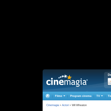
De
Filme
Program cinema
TV
Ti
Cinemagia
Actori
Wil Wheaton
>
>