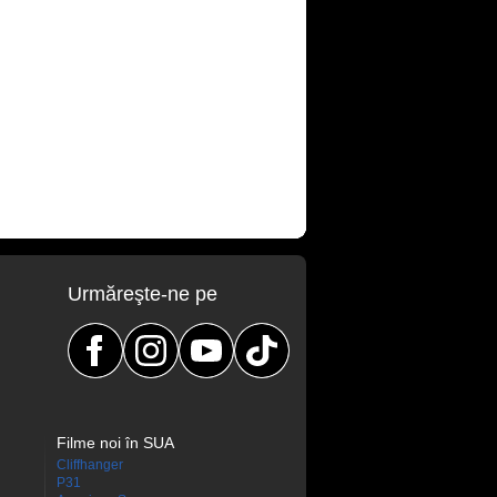
Urmăreşte-ne pe
Filme noi în SUA
Cliffhanger
P31