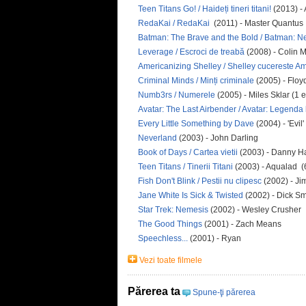
Teen Titans Go! / Haideți tineri titani!
(2013) -
RedaKai / RedaKai
(2011) - Master Quantus
Batman: The Brave and the Bold / Batman: Nei
Leverage / Escroci de treabă
(2008) - Colin 
Americanizing Shelley / Shelley cucereste A
Criminal Minds / Minți criminale
(2005) - Floy
Numb3rs / Numerele
(2005) - Miles Sklar (1 
Avatar: The Last Airbender / Avatar: Legenda 
Every Little Something by Dave
(2004) - 'Evi
Neverland
(2003) - John Darling
Book of Days / Cartea vietii
(2003) - Danny Ha
Teen Titans / Tinerii Titani
(2003) - Aqualad (
Fish Don't Blink / Pestii nu clipesc
(2002) - J
Jane White Is Sick & Twisted
(2002) - Dick Sm
Star Trek: Nemesis
(2002) - Wesley Crusher
The Good Things
(2001) - Zach Means
Speechless...
(2001) - Ryan
Vezi toate filmele
Părerea ta
Spune-ţi părerea