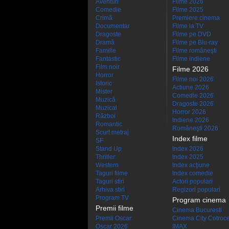
Aventuri
Filme 2026
Comedie
Filme 2025
Crimă
Premiere cinema
Documentar
Filme la TV
Dragoste
Filme pe DVD
Dramă
Filme pe Blu-ray
Familie
Filme româneşti
Fantastic
Filme indiene
Film noir
Filme 2026
Horror
Filme noi 2026
Istoric
Actiune 2026
Mister
Comedie 2026
Muzică
Dragoste 2026
Muzical
Horror 2026
Război
Indiene 2026
Romantic
Româneşti 2026
Scurt metraj
Index filme
SF
Stand Up
Index 2026
Thriller
Index 2025
Western
Index acţiune
Taguri filme
Index comedie
Taguri stiri
Actori populari
Arhiva stiri
Regizori populari
Program TV
Program cinema
Premii filme
Cinema Bucuresti
Premii Oscar
Cinema City Cotroc
Oscar 2026
IMAX