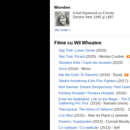
Monden
A fost împreună cu Christa
Denton între 1995 şi 1997
Vezi toate »
Filme cu Wil Wheaton
Star Trek: Lower Decks
(2020)
Star Trek: Picard
(2020) - Wesley Crusher
Showbiz Kids / Copiii din showbiz
(2020)
Sona
(2018) - Minos
Into the Dark / În întuneric
(2018) - David
Stretch Armstrong & the Flex Fighters
(2017) 
Neil Gaiman: Dream Dangerously / Neil Ga
Fantasy Hospital / Fantasy Hospital
(2016) -
Enter the Battlefield: Life on the Magic - The 
Gathering Pro Tour
(2016) - Narrator (voice)
Titansgrave: The Ashes of Valkana
(2015) - G
Con Man
(2015) - Man on Plane (1 episode,
Powers / Superputeri
(2015) - Conrad Mood
Co-optitude / Co-optitude
(2013) - Self