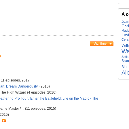
A c
Joan
Chri
Mads
Levi
Cera
Vezi filme
Will
Wa
Sofia
Bran
Blal
Al
- 11 episodes, 2017
iman: Dream Dangerously
(2016)
 The High Wizard (4 episodes, 2016)
Gathering Pro Tour / Enter the Battlefield: Life on the Magic - The
ame Master / ... (11 episodes, 2015)
 2015)
y