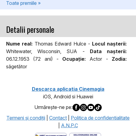
Toate premiile »
Detalii personale
Nume real:
Thomas Edward Hulce -
Locul naşterii:
Whitewater, Wisconsin, SUA -
Data naşterii:
06.12.1953 (72 ani) -
Ocupaţie:
Actor -
Zodia:
săgetător
Descarca aplicatia Cinemagia
iOS, Android si Huawei
Urmăreşte-ne pe:
Termeni şi condiţii
|
Contact
|
Politica de confidentialitate
|
A.N.P.C