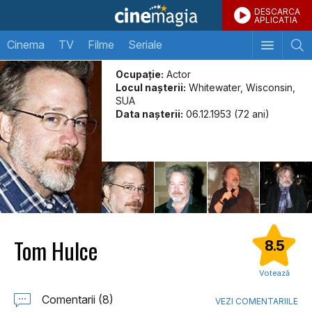
DESCARCA
APLICATIA
Cinema
TV
Filme
Seriale
Ocupație:
Actor
Locul naşterii:
Whitewater, Wisconsin,
SUA
Data naşterii:
06.12.1953 (72 ani)
Tom Hulce
8.5
Votează
Comentarii (8)
VEZI COMENTARIILE