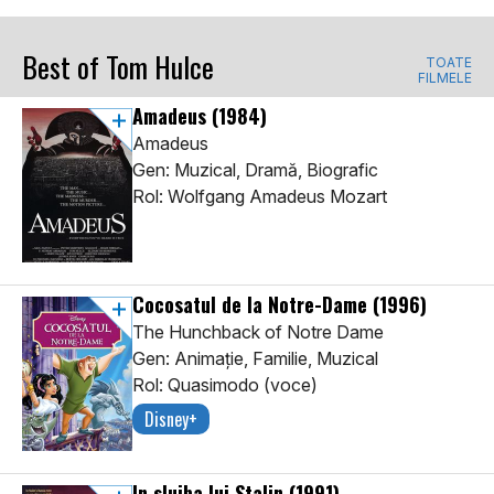
Best of Tom Hulce
TOATE
FILMELE
Amadeus
(1984)
Amadeus
Gen: Muzical, Dramă, Biografic
Rol: Wolfgang Amadeus Mozart
Cocosatul de la Notre-Dame
(1996)
The Hunchback of Notre Dame
Gen: Animaţie, Familie, Muzical
Rol: Quasimodo (voce)
Disney+
In slujba lui Stalin
(1991)