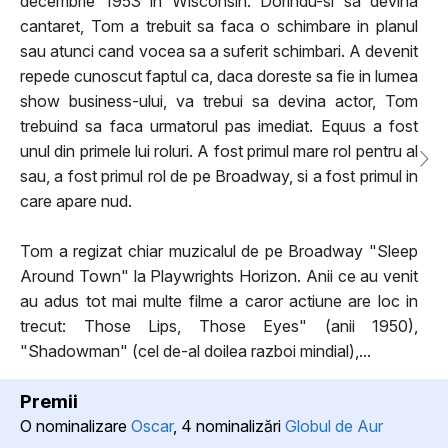
decembrie 1953 in Wisconsin. Dorindu-si sa devina
cantaret, Tom a trebuit sa faca o schimbare in planul
sau atunci cand vocea sa a suferit schimbari. A devenit
repede cunoscut faptul ca, daca doreste sa fie in lumea
show business-ului, va trebui sa devina actor, Tom
trebuind sa faca urmatorul pas imediat. Equus a fost
unul din primele lui roluri. A fost primul mare rol pentru al
sau, a fost primul rol de pe Broadway, si a fost primul in
care apare nud.
Tom a regizat chiar muzicalul de pe Broadway "Sleep
Around Town" la Playwrights Horizon. Anii ce au venit
au adus tot mai multe filme a caror actiune are loc in
trecut: Those Lips, Those Eyes" (anii 1950),
"Shadowman" (cel de-al doilea razboi mindial),...
Premii
O nominalizare
Oscar
, 4 nominalizări
Globul de Aur