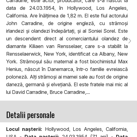
Carradine, este actor, producător, care s-a născut la
data de 24.03.1954, în Hollywood, Los Angeles,
California. Are înălțimea de 1,82 m. El este fiul actorului
John Carradine, de origine engleză, cu strămoși
irlandezi și olandezi îndepărtați, și al Soniei Sorel. Este
un descendent direct al comerciantului olandez de
diamante Kiliaen van Rensselaer, care s-a stabilit la
Rensselaerwick, New York, identificat ca Albany, New
York. Strămoșul său maternal a fost biochimistul Max
Henius, născut în Danemarca, într-o familie evreiască
poloneză. Alți strămoși ai mamei sale au fost de origine
daneză, germană și elvețiană. El este fratele mai mic al
lui David Carradine, Bruce Carradine,...
Detalii personale
Locul naşterii:
Hollywood, Los Angeles, California,
USA -
Data naşterii:
24.03.1954 (71 ani) -
Data