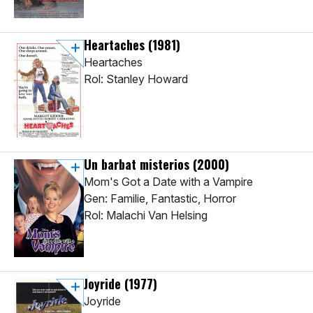
Heartaches
(1981)
Heartaches
Rol: Stanley Howard
Un barbat misterios
(2000)
Mom's Got a Date with a Vampire
Gen: Familie, Fantastic, Horror
Rol: Malachi Van Helsing
Joyride
(1977)
Joyride