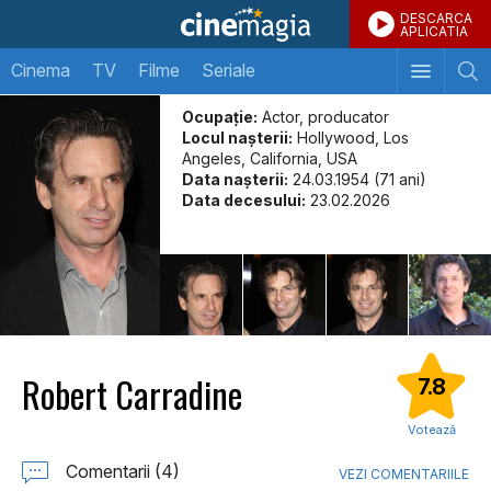
DESCARCA
APLICATIA
Cinema
TV
Filme
Seriale
Ocupație:
Actor, producator
Locul naşterii:
Hollywood, Los
Angeles, California, USA
Data naşterii:
24.03.1954 (71 ani)
Data decesului:
23.02.2026
Robert Carradine
7.8
Votează
Comentarii (4)
VEZI COMENTARIILE