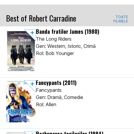
Best of Robert Carradine
TOATE
FILMELE
Banda fratilor James
(1980)
The Long Riders
Gen: Western, Istoric, Crimă
Rol: Bob Younger
Fancypants
(2011)
Fancypants
Gen: Dramă, Comedie
Rol: Allen
Razbunarea tocilarilor
(1984)