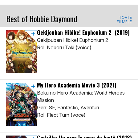
Best of Robbie Daymond
TOATE
FILMELE
Gekijouban Hibike! Euphonium 2
(2019)
Gekijouban Hibike! Euphonium 2
Rol: Noboru Taki (voice)
My Hero Academia Movie 3
(2021)
Boku no Hero Academia: World Heroes
Mission
Gen: SF, Fantastic, Aventuri
Rol: Flect Turn (voce)
Godzilla: Un oraș în prag de luptă
(2018)