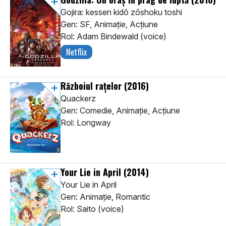
Gojira: kessen kidô zôshoku toshi
Gen: SF, Animaţie, Acţiune
Rol: Adam Bindewald (voice)
Netflix
Războiul rațelor
(2016)
Quackerz
Gen: Comedie, Animaţie, Acţiune
Rol: Longway
Your Lie in April
(2014)
Your Lie in April
Gen: Animaţie, Romantic
Rol: Saito (voice)