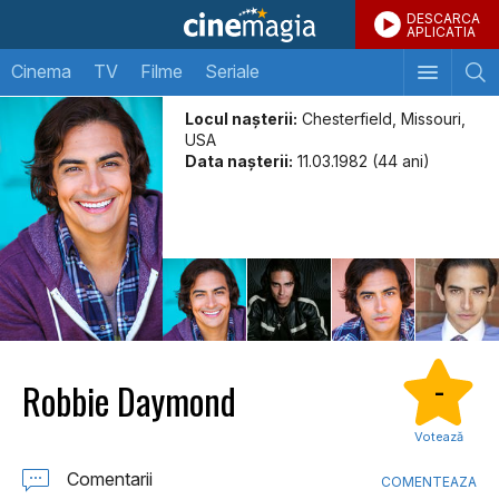
DESCARCA
APLICATIA
Cinema
TV
Filme
Seriale
Locul naşterii:
Chesterfield, Missouri,
USA
Data naşterii:
11.03.1982 (44 ani)
Robbie Daymond
-
Votează
Comentarii
COMENTEAZA