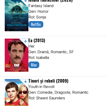
Fantasy Island
Gen: Horror
Rol: Sonja
Netflix
Ea
(2013)
Her
Gen: Dramă, Romantic, SF
Rol: Isabella
Max
Tineri și rebeli
(2009)
Youth in Revolt
Gen: Comedie, Dragoste, Romantic
Rol: Sheeni Saunders