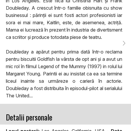
in Los Angeles. Este fiica lui Christina Hart și Frank
Doubleday. A crescut într-o familie obisnuita cu show
businessul : părinții ei sunt fosti actori profesionisti iar
sora ei mai mare, Kaitlin, este, de asemenea, actriță.
Mama ei lucrează în prezent în industria de divertisment
ca scriitor și produce totodata piese de teatru.
Doubleday a apărut pentru prima dată într-o reclama
pentru biscuitii Goldfish la vârsta de opt ani și a avut un
mic rol în filmul Legend of the Mummy (1997) in rolul lui
Margaret Young. Parintii ei au insistat ca ea sa termine
liceul inainte sa urmăreze o carieră în actorie.
Doubleday a fost distribuita în episodul-pilot al serialului
The United...
Detalii personale
Locul naşterii:
Los Angeles, California, USA -
Data