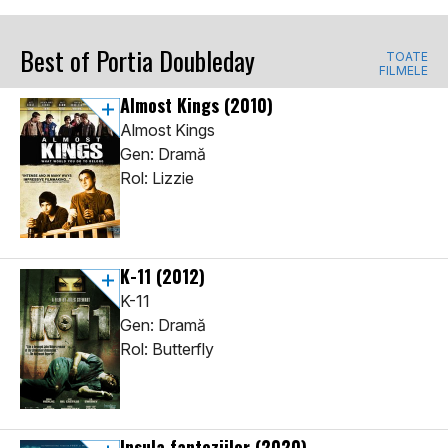
Best of Portia Doubleday
TOATE
FILMELE
Almost Kings
(2010)
Almost Kings
Gen: Dramă
Rol: Lizzie
K-11
(2012)
K-11
Gen: Dramă
Rol: Butterfly
Insula fanteziilor
(2020)