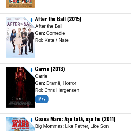
After the Ball
(2015)
After the Ball
Gen: Comedie
Rol: Kate / Nate
Carrie
(2013)
Carrie
Gen: Dramă, Horror
Rol: Chris Hargensen
Max
Coana Mare: Așa tată, așa fiu
(2011)
Big Mommas: Like Father, Like Son