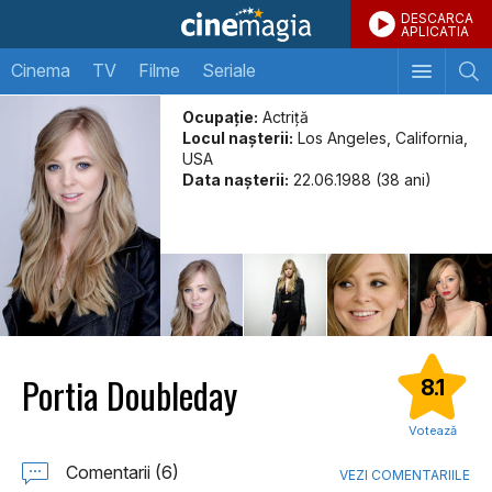
DESCARCA
APLICATIA
Cinema
TV
Filme
Seriale
Ocupație:
Actriţă
Locul naşterii:
Los Angeles, California,
USA
Data naşterii:
22.06.1988 (38 ani)
Portia Doubleday
8.1
Votează
Comentarii (6)
VEZI COMENTARIILE