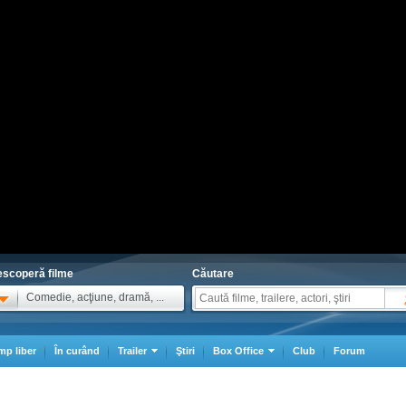
scoperă filme
Căutare
Comedie, acţiune, dramă, ...
mp liber
În curând
Trailer
Ştiri
Box Office
Club
Forum