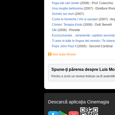
Fuga dal call center
(2008) - Prof. Culacchio
Una moglie bellissima
(2007) - Direttore Rivi
Scrivilo sui muri
(2007)
Come le formiche / Vin si sarutari
(2007) - An
Crimini: Terapia d'urto
(2006) - Dott. Benelli
Olè
(2006) - Preside
Eccezzziunale... veramente: capitolo second
Ti amo in tutte le lingue del mondo / Te iubes
Pope John Paul II
(2005) - Second Cardinal
Vezi toate filmele
Spune-ţi părerea despre Luis Mol
Pentru a scrie un review trebuie sa fii autentifi
Descarcă aplicaţia Cinemagia