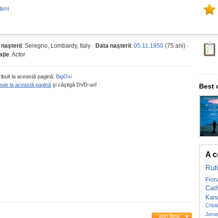
teni
 naşterii
: Seregno, Lombardy, Italy ·
Data naşterii
:
05.11.1950
(75 ani) ·
ţie
: Actor
ribuit la această pagină:
BigOvi
buie la această pagină
şi câştigă DVD-uri!
Best 
A c
Ruf
Fion
Cat
Kan
Crist
Jero
Vezi filme