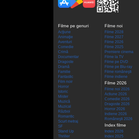
Filme pe genuri
Filme noi
Acţiune
Filme 2028
Animaţie
Filme 2027
Aventuri
Filme 2026
Comedie
Filme 2025
Crimă
Premiere cinema
Documentar
Filme la TV
Dragoste
Filme pe DVD
Dramă
Filme pe Blu-ray
Familie
Filme româneşti
Fantastic
Filme indiene
Film noir
Filme 2026
Horror
Filme noi 2026
Istoric
Actiune 2026
Mister
Comedie 2026
Muzică
Dragoste 2026
Muzical
Horror 2026
Război
Indiene 2026
Romantic
Româneşti 2026
Scurt metraj
Index filme
SF
Stand Up
Index 2026
Thriller
Index 2025