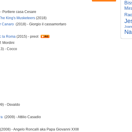
Bis
Mir
- Portiere casa Cesare
Rao
 The King's Musketeers
(2018)
Je
Er Canaro
(2018) - Giorgio il cassamortaro
Joan
Na
uc la Roma
(2015) - preot
f. Mordini
3) - Cocco
9) - Osvaldo
ara
(2009) - Attilio Casadio
(2008) - Angelo Roncalli aka Papa Giovanni XXIII