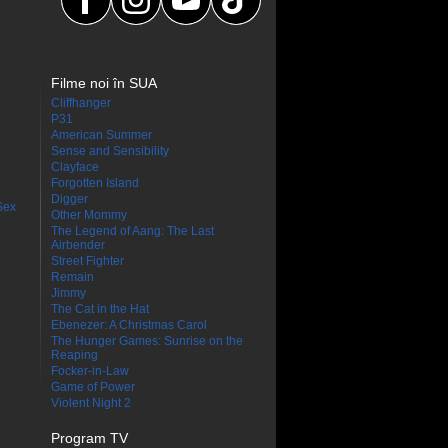
Filme noi în SUA
Cliffhanger
P31
American Summer
Sense and Sensibility
Clayface
Forgotten Island
Digger
Sex
Other Mommy
The Legend of Aang: The Last
Airbender
Street Fighter
Remain
Jimmy
The Cat in the Hat
Ebenezer: A Christmas Carol
The Hunger Games: Sunrise on the
Reaping
Focker-in-Law
Game of Power
Violent Night 2
Program TV