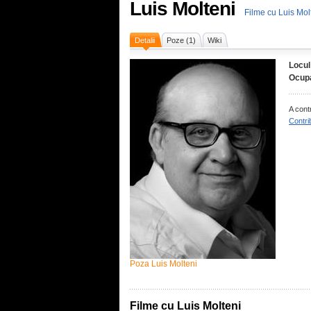
Luis Molteni
Filme cu Luis Mol
Detalii
Poze (1)
Wiki
Locul
Ocupa
A cont
Contri
Poza Luis Molteni
Filme cu Luis Molteni