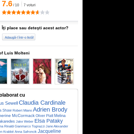
7.6
/
10
7
voturi
Îţi place sau deteşti acest actor?
Adaugă-l într-o listă!
of Luis Molteni
olaborat cu
Claudia Cardinale
us Sewell
Adrien Brody
a Shaw
Robert Miano
herine McCormack
Melina
Oliver Platt
Elsa Pataky
akaredes
Jake Weber
ina Rinaldi
Gianmarco Tognazzi
Jane Alexander
Jacqueline
en Krabbé
Anna Safroncik