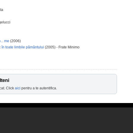
sta
gelucci
o... me
(2006)
c în toate limbile pământului
(2005) - Frate Minimo
teni
cat. Click
aici
pentru a te autentifica.