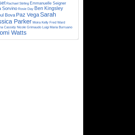
set
Emmanuelle Seigner
Rachael Stirling
Ben Kingsley
a Sorvino
Rosie Day
Sarah
Paz Vega
ul Bova
ssica Parker
Moira Kelly
Fred Ward
na Cassidy
Nicole Grimaudo
Luigi Maria Burruano
omi Watts