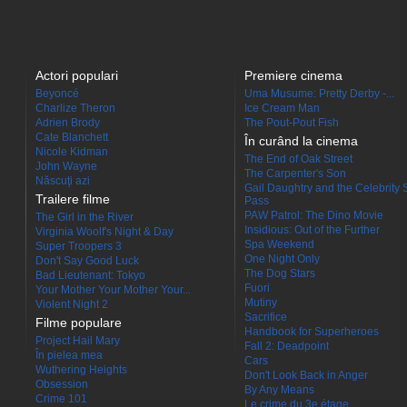
Actori populari
Premiere cinema
Beyoncé
Uma Musume: Pretty Derby -...
Charlize Theron
Ice Cream Man
Adrien Brody
The Pout-Pout Fish
Cate Blanchett
În curând la cinema
Nicole Kidman
The End of Oak Street
John Wayne
The Carpenter's Son
Născuţi azi
Gail Daughtry and the Celebrity 
Trailere filme
Pass
PAW Patrol: The Dino Movie
The Girl in the River
Insidious: Out of the Further
Virginia Woolf's Night & Day
Spa Weekend
Super Troopers 3
One Night Only
Don't Say Good Luck
The Dog Stars
Bad Lieutenant: Tokyo
Fuori
Your Mother Your Mother Your...
Mutiny
Violent Night 2
Sacrifice
Filme populare
Handbook for Superheroes
Project Hail Mary
Fall 2: Deadpoint
În pielea mea
Cars
Wuthering Heights
Don't Look Back in Anger
Obsession
By Any Means
Crime 101
Le crime du 3e étage