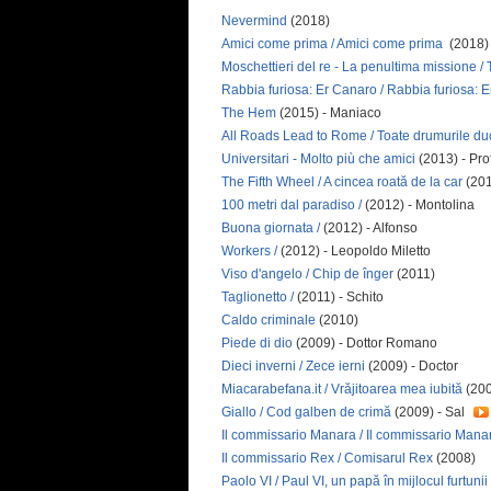
Nevermind
(2018)
Amici come prima / Amici come prima
(2018) 
Moschettieri del re - La penultima missione /
Rabbia furiosa: Er Canaro / Rabbia furiosa: 
The Hem
(2015) - Maniaco
All Roads Lead to Rome / Toate drumurile d
Universitari - Molto più che amici
(2013) - Pro
The Fifth Wheel / A cincea roată de la car
(201
100 metri dal paradiso /
(2012) - Montolina
Buona giornata /
(2012) - Alfonso
Workers /
(2012) - Leopoldo Miletto
Viso d'angelo / Chip de înger
(2011)
Taglionetto /
(2011) - Schito
Caldo criminale
(2010)
Piede di dio
(2009) - Dottor Romano
Dieci inverni / Zece ierni
(2009) - Doctor
Miacarabefana.it / Vrăjitoarea mea iubită
(200
Giallo / Cod galben de crimă
(2009) - Sal
Il commissario Manara / Il commissario Man
Il commissario Rex / Comisarul Rex
(2008)
Paolo VI / Paul VI, un papă în mijlocul furtunii