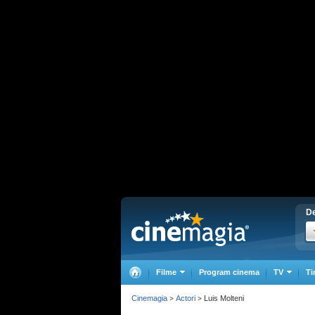
De
Filme
Program cinema
TV
Ti
Cinemagia
Actori
Luis Molteni
>
>