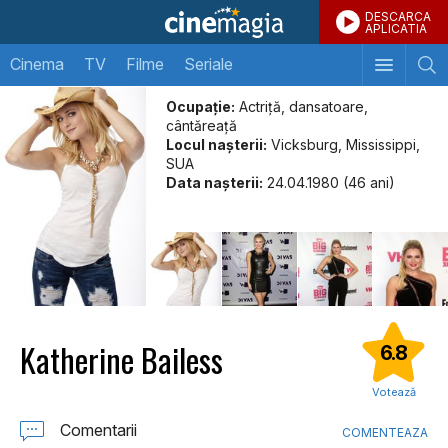
DESCARCA
APLICATIA
Cinema
TV
Filme
Seriale
Ocupație:
Actriţă, dansatoare,
cântăreaţă
Locul naşterii:
Vicksburg, Mississippi,
SUA
Data naşterii:
24.04.1980 (46 ani)
Katherine Bailess
6.8
Votează
Comentarii
COMENTEAZA