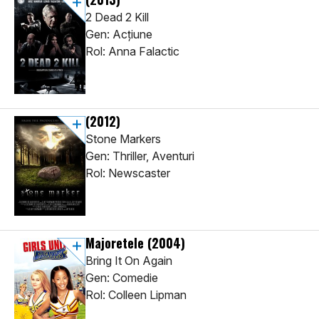
2 Dead 2 Kill
Gen: Acţiune
Rol: Anna Falactic
(2012)
Stone Markers
Gen: Thriller, Aventuri
Rol: Newscaster
Majoretele
(2004)
Bring It On Again
Gen: Comedie
Rol: Colleen Lipman