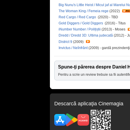
Big Nunu's Little Heist / Micul jaf al Marelui 
The Woman King / Femeia rege
(2022)
Red Cargo / Red Cargo
(2020) - TBD
Gold Diggers / Gold Diggers
(2016) - Titus
iNumber Number / Polițiștii
(2013) - Moses
Dredd / Dredd 3D: Ultima judecată
(2012) - J
District 9
(2009)
Invictus / Neînfrânt
(2009) - gardă prezindenţ
Spune-ţi părerea despre Daniel
Pentru a scrie un review trebuie sa fii autentifi
Descarcă aplicaţia Cinemagia