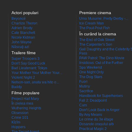
Actori populari
Premiere cinema
Beyoncé
Uma Musume: Pretty Derby -...
Charlize Theron
Ice Cream Man
Adrien Brody
The Pout-Pout Fish
Cate Blanchett
În curând la cinema
Nicole Kidman
The End of Oak Street
John Wayne
The Carpenter's Son
Născuţi azi
Gail Daughtry and the Celebrity 
Trailere filme
Pass
PAW Patrol: The Dino Movie
Super Troopers 3
Insidious: Out of the Further
Don't Say Good Luck
Spa Weekend
Bad Lieutenant: Tokyo
One Night Only
Your Mother Your Mother Your...
The Dog Stars
Violent Night 2
Fuori
Nelson-san, anata wa hito o...
Mutiny
Buddy
Sacrifice
Filme populare
Handbook for Superheroes
Project Hail Mary
Fall 2: Deadpoint
În pielea mea
Cars
Wuthering Heights
Don't Look Back in Anger
Obsession
By Any Means
Crime 101
Le crime du 3e étage
Kîzîm
Dosarele orașului alb
Hoppers
Practical Magic 2
The Secret Agent