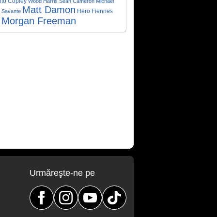
lto Copley
Wood Harris
Sean Cameron Michael
Matt Damon
Hero Fiennes
o Savante
Morgan Freeman
Urmăreşte-ne pe