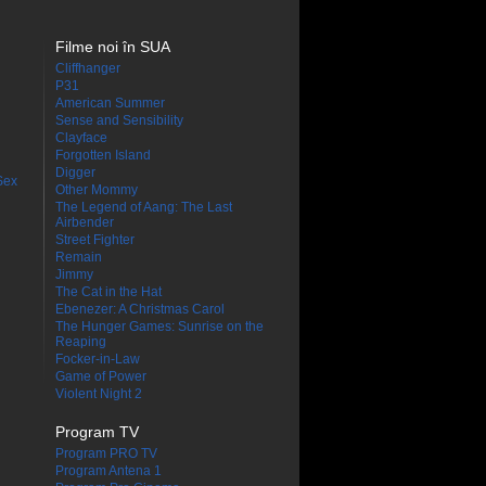
Filme noi în SUA
Cliffhanger
P31
American Summer
Sense and Sensibility
Clayface
Forgotten Island
Digger
Sex
Other Mommy
The Legend of Aang: The Last
Airbender
Street Fighter
Remain
Jimmy
The Cat in the Hat
Ebenezer: A Christmas Carol
The Hunger Games: Sunrise on the
Reaping
Focker-in-Law
Game of Power
Violent Night 2
Program TV
Program PRO TV
Program Antena 1