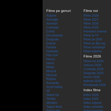
Filme pe genuri
Filme noi
Acţiune
Filme 2028
Animaţie
Filme 2027
Aventuri
Filme 2026
Comedie
Filme 2025
Crimă
Premiere cinema
Documentar
Filme la TV
Dragoste
Filme pe DVD
Dramă
Filme pe Blu-ray
Familie
Filme româneşti
Fantastic
Filme indiene
Film noir
Filme 2026
Horror
Filme noi 2026
Istoric
Actiune 2026
Mister
Comedie 2026
Muzică
Dragoste 2026
Muzical
Horror 2026
Război
Indiene 2026
Romantic
Româneşti 2026
Scurt metraj
Index filme
SF
Stand Up
Index 2026
Thriller
Index 2025
Western
Index acţiune
Taguri filme
Index comedie
Taguri stiri
Actori populari