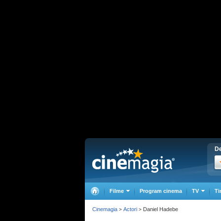
De
Filme
Program cinema
TV
Ti
Cinemagia
Actori
Daniel Hadebe
>
>