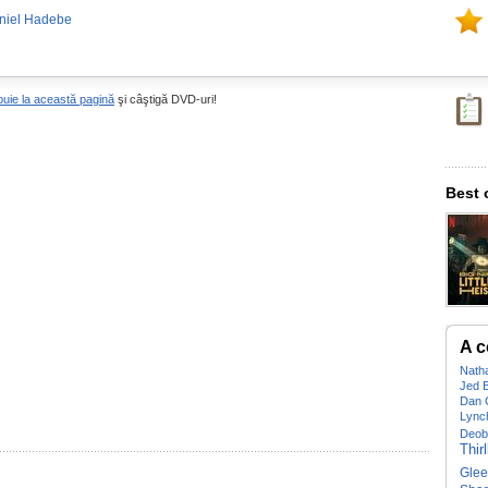
niel Hadebe
buie la această pagină
şi câştigă DVD-uri!
Best 
A c
Natha
Jed 
Dan 
Lync
Deob
Thir
Gle