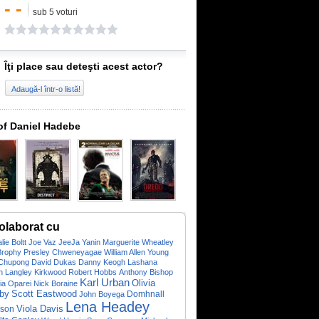
- -
sub 5 voturi
Îţi place sau deteşti acest actor?
Adaugă-l într-o listă!
of Daniel Hadebe
olaborat cu
lie Boltt
Joe Vaz
JeeJa Yanin
Marguerite Wheatley
Brophy
Presley Chweneyagae
William Allen Young
Chupong
David Dukas
Danny Keogh
Lashana
h
Langley Kirkwood
Robert Hobbs
Anthony Bishop
Karl Urban
Olivia
ia Oparei
Nick Boraine
Scott Eastwood
lby
Domhnall
John Boyega
Lena Headey
Viola Davis
eson