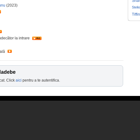
Shar
Nunu
(2023)
Steli
Tiffin
udecător la intrare
ială
 Hadebe
cat. Click
aici
pentru a te autentifica.