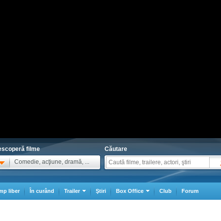
scoperă filme
Căutare
Comedie, acţiune, dramă, ...
mp liber
În curând
Trailer
Ştiri
Box Office
Club
Forum