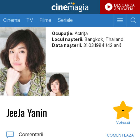
DESCARCA
APLICATIA
Cinema
TV
Filme
Seriale
Ocupație:
Actriţă
Locul naşterii:
Bangkok, Thailand
Data naşterii:
31.03.1984 (42 ani)
JeeJa Yanin
-
Votează
Comentarii
COMENTEAZA