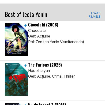
Best of JeeJa Yanin
TOATE
FILMELE
Ciocolată
(2008)
Chocolate
Gen: Acţiune
Rol: Zen (ca Yanin Vismitananda)
The Furious
(2025)
Huo zhe yan
Gen: Acţiune, Crimă, Thriller
Nu da înapoi 3
(2016)