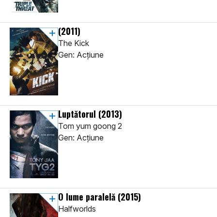
(2011)
The Kick
Gen: Acţiune
Luptătorul
(2013)
Tom yum goong 2
Gen: Acţiune
O lume paralelă
(2015)
Halfworlds