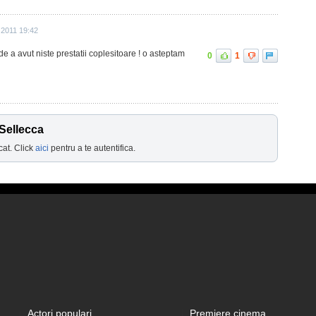
 2011 19:42
de a avut niste prestatii coplesitoare ! o asteptam
0
1
Sellecca
cat. Click
aici
pentru a te autentifica.
Actori populari
Premiere cinema