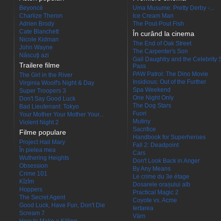
Beyoncé
Uma Musume: Pretty Derby -...
Charlize Theron
Ice Cream Man
Adrien Brody
The Pout-Pout Fish
Cate Blanchett
În curând la cinema
Nicole Kidman
The End of Oak Street
John Wayne
The Carpenter's Son
Născuţi azi
Gail Daughtry and the Celebrity 
Trailere filme
Pass
PAW Patrol: The Dino Movie
The Girl in the River
Insidious: Out of the Further
Virginia Woolf's Night & Day
Spa Weekend
Super Troopers 3
One Night Only
Don't Say Good Luck
The Dog Stars
Bad Lieutenant: Tokyo
Fuori
Your Mother Your Mother Your...
Mutiny
Violent Night 2
Sacrifice
Filme populare
Handbook for Superheroes
Project Hail Mary
Fall 2: Deadpoint
În pielea mea
Cars
Wuthering Heights
Don't Look Back in Anger
Obsession
By Any Means
Crime 101
Le crime du 3e étage
Kîzîm
Dosarele orașului alb
Hoppers
Practical Magic 2
The Secret Agent
Coyote vs. Acme
Good Luck, Have Fun, Don't Die
Iertarea
Scream 7
Värn