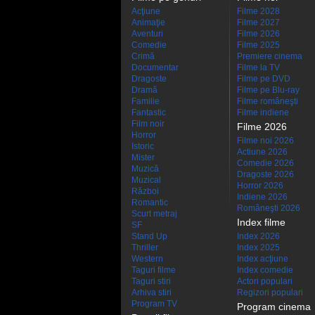
Acţiune
Filme 2028
Animaţie
Filme 2027
Aventuri
Filme 2026
Comedie
Filme 2025
Crimă
Premiere cinema
Documentar
Filme la TV
Dragoste
Filme pe DVD
Dramă
Filme pe Blu-ray
Familie
Filme româneşti
Fantastic
Filme indiene
Film noir
Filme 2026
Horror
Filme noi 2026
Istoric
Actiune 2026
Mister
Comedie 2026
Muzică
Dragoste 2026
Muzical
Horror 2026
Război
Indiene 2026
Romantic
Româneşti 2026
Scurt metraj
Index filme
SF
Stand Up
Index 2026
Thriller
Index 2025
Western
Index acţiune
Taguri filme
Index comedie
Taguri stiri
Actori populari
Arhiva stiri
Regizori populari
Program TV
Program cinema