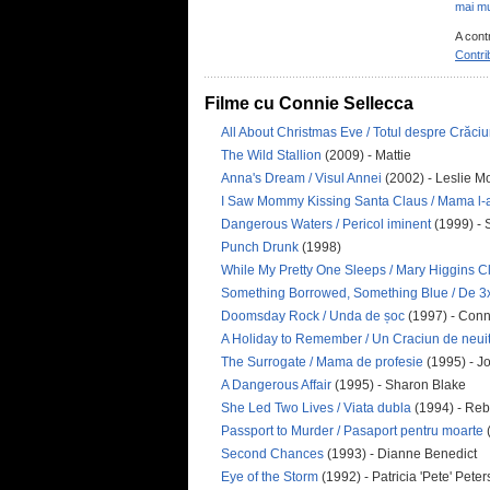
mai mu
A cont
Contri
Filme cu Connie Sellecca
All About Christmas Eve / Totul despre Crăci
The Wild Stallion
(2009) - Mattie
Anna's Dream / Visul Annei
(2002) - Leslie M
I Saw Mommy Kissing Santa Claus / Mama l-
Dangerous Waters / Pericol iminent
(1999) - 
Punch Drunk
(1998)
While My Pretty One Sleeps / Mary Higgins Clar
Something Borrowed, Something Blue / De 3
Doomsday Rock / Unda de șoc
(1997) - Conn
A Holiday to Remember / Un Craciun de neuit
The Surrogate / Mama de profesie
(1995) - J
A Dangerous Affair
(1995) - Sharon Blake
She Led Two Lives / Viata dubla
(1994) - Re
Passport to Murder / Pasaport pentru moarte
(
Second Chances
(1993) - Dianne Benedict
Eye of the Storm
(1992) - Patricia 'Pete' Pete