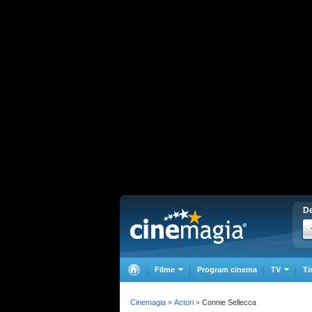
De
Filme
Program cinema
TV
Ti
Cinemagia
Actori
Connie Sellecca
>
>