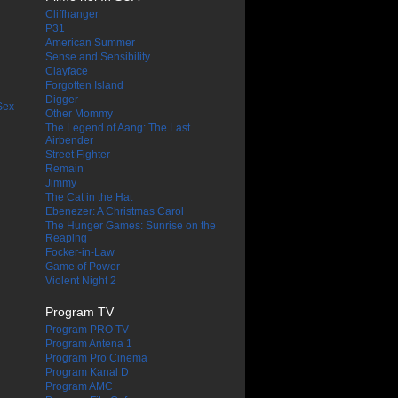
Cliffhanger
P31
American Summer
Sense and Sensibility
Clayface
Forgotten Island
Digger
Sex
Other Mommy
The Legend of Aang: The Last
Airbender
Street Fighter
Remain
Jimmy
The Cat in the Hat
Ebenezer: A Christmas Carol
The Hunger Games: Sunrise on the
Reaping
Focker-in-Law
Game of Power
Violent Night 2
Program TV
Program PRO TV
Program Antena 1
Program Pro Cinema
Program Kanal D
Program AMC