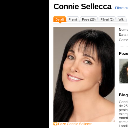
Connie Sellecca
Filme c
Detalii
Premii
Poze (28)
Păreri (2)
Wiki
Nume
Data 
Geme
Poze
Biog
Conni
de 25
pentr
exemp
Americ
care 
Poze Connie Sellecca
Landi