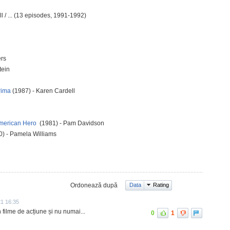
 / ... (13 episodes, 1991-1992)
ers
tein
rima
(1987) - Karen Cardell
 American Hero
(1981) - Pam Davidson
0) - Pamela Williams
Ordonează după
Data
Rating
21 16:35
în filme de acțiune și nu numai...
0
1