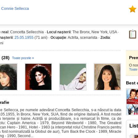
u Connie Sellecca
 real
: Concetta Sellecchia ·
Locul naşterii
: The Bronx, New York, USA ·
naşterii
:
25.05.1955
(71 ani) ·
Ocupaţie
: Actrita, scenarista ·
Zodia
:
ni
 (28)
Prem
Toate pozele »
O no
Toate 
Best 
rafie
e Sellecca, pe numele adevărat Concetta Sellecchia, s-a născut la data
.05.1955, în Bronx, New York, SUA, fiind de origine italiană. A fost model
u lenjerie și haine. Actriță și producătoare, s-a remarcat în filme, ca de
lu: Captain America - 1979, Beyond Westworld - 1980, The Greatest
Lis
an Hero - 1981, Hotel - 1983 (a interpretat rolul Christine Francis pentru
a fost nominalizată la Globul de aur), Turn Back the Clock - 1989, Miracle
ng - 1990, Second...