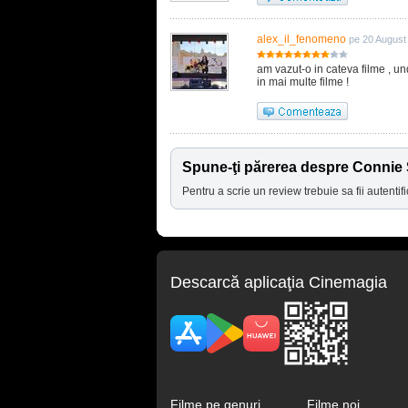
alex_il_fenomeno
pe 20 August
am vazut-o in cateva filme , un
in mai multe filme !
Spune-ţi părerea despre Connie 
Pentru a scrie un review trebuie sa fii autentifi
Descarcă aplicaţia Cinemagia
Filme pe genuri
Filme noi