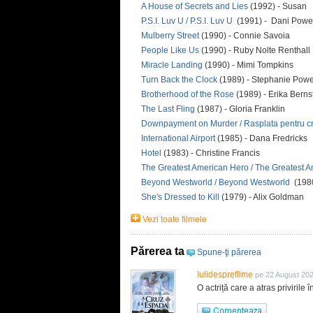
A House of Secrets and Lies
(1992) - Susan
P.S.I. Luv U / P.S.I. Luv U
(1991) - Dani Powell
Mulberry Street
(1990) - Connie Savoia
People Like Us
(1990) - Ruby Nolte Renthall
Miracle Landing
(1990) - Mimi Tompkins
Turn Back the Clock
(1989) - Stephanie Pow
Brotherhood of the Rose
(1989) - Erika Berns
The Last Fling
(1987) - Gloria Franklin
Downpayment on Murder / Rasplata pentru c
International Airport
(1985) - Dana Fredricks
Hotel
(1983) - Christine Francis
The Greatest American Hero / The Greatest
Beyond Westworld / Beyond Westworld
(198
She's Dressed to Kill
(1979) - Alix Goldman
Vezi toate filmele
Părerea ta
Spune-ţi părerea
Iulidesprefilme
pe 22 August 20
O actriță care a atras privirile 