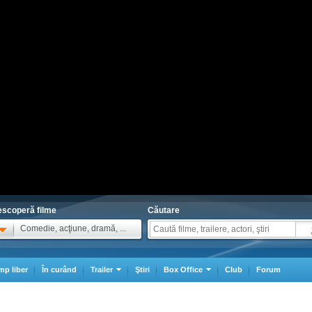
scoperă filme
Căutare
Comedie, acţiune, dramă, ...
mp liber
În curând
Trailer
Ştiri
Box Office
Club
Forum