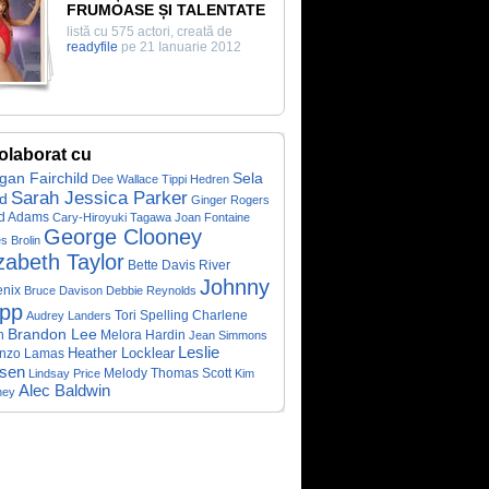
FRUMOASE ȘI TALENTATE
listă cu 575 actori, creată de
readyfile
pe 21 Ianuarie 2012
olaborat cu
gan Fairchild
Sela
Dee Wallace
Tippi Hedren
Sarah Jessica Parker
d
Ginger Rogers
d Adams
Cary-Hiroyuki Tagawa
Joan Fontaine
George Clooney
s Brolin
izabeth Taylor
Bette Davis
River
Johnny
nix
Bruce Davison
Debbie Reynolds
pp
Charlene
Audrey Landers
Tori Spelling
Brandon Lee
n
Melora Hardin
Jean Simmons
Leslie
Heather Locklear
enzo Lamas
lsen
Melody Thomas Scott
Lindsay Price
Kim
Alec Baldwin
ney