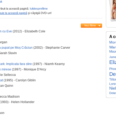
lt
ribuit la această pagină:
Iulidesprefilme
buie la această pagină
şi câştigă DVD-uri!
Vezi filme
un cu Eve
(2012) - Elizabeth Cole
A c
organ
Mor
War
a pupat pe Moș Crăciun
(2002) - Stephanie Carver
Mau
Sarah Slavin
Jame
El
k: Implicata fara stire
(1997) - Niamh Kearny
Phoe
x mirese
(1997) - Monique D'Arcy
De
ie Sellecca
Tilto
at
(1995) - Carolyn Giblin
Lor
oan Quinn
Nie
Dela
becca Madison
1993) - Helen Hollander
rson