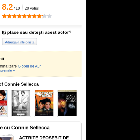
8.2
/
10
20
voturi
Îţi place sau deteşti acest actor?
Adaugă-l într-o listă!
ii
minalizare
Globul de Aur
premiile »
of Connie Sellecca
te cu Connie Sellecca
ACTRIȚE DEOSEBIT DE