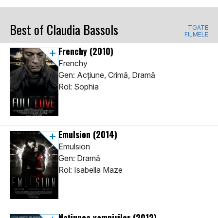
Best of Claudia Bassols
TOATE
FILMELE
Frenchy
(2010)
Frenchy
Gen: Acţiune, Crimă, Dramă
Rol: Sophia
Emulsion
(2014)
Emulsion
Gen: Dramă
Rol: Isabella Maze
Națiunea vampirilor
(2012)