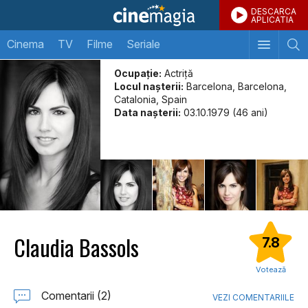
DESCARCA
APLICATIA
Cinema
TV
Filme
Seriale
Ocupație:
Actriţă
Locul naşterii:
Barcelona, Barcelona,
Catalonia, Spain
Data naşterii:
03.10.1979 (46 ani)
Claudia Bassols
7.8
Votează
Comentarii (2)
VEZI COMENTARIILE