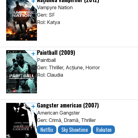
Vampyre Nation
Gen: SF
Rol: Katya
Paintball
(2009)
Paintball
Gen: Thriller, Acţiune, Horror
Rol: Claudia
Gangster american
(2007)
American Gangster
Gen: Crimă, Dramă, Thriller
Netflix
Sky Showtime
Rakuten