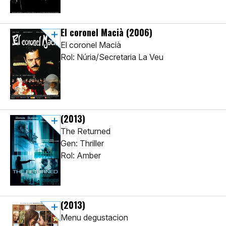
El coronel Macià
(2006)
El coronel Macià
Rol: Núria/Secretaria La Veu
(2013)
The Returned
Gen: Thriller
Rol: Amber
(2013)
Menu degustacion