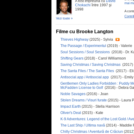
A fost împreună cu
David
mai mu
Chokachi
între 1997 şi
1998
A cont
Contri
Vezi toate »
Filme cu Brooke Langton
Thieves Highway
(2025) - Sylvia
The Passage / Experimentul
(2019) - Valerie
Soul Sessions / Soul Sessions
(2018) - Dr. 
Shifting Gears
(2018) - Carol Williamson
Saving Christmas / Saving Christmas
(2017) 
The Santa Files / The Santa Files
(2017) - El
Antisocial.app / Antisocial.app
(2017) - Emily
Gentlemen Only Ladies Forbidden : Puddy Mc
McFadden License to Golf
(2016) - Debra G
Noble Savages
(2016) - Joan
Stolen Dreams / Visuri furate
(2015) - Laura 
Impact Earth
(2015) - Stella Harrison
Oliver's Deal
(2015) - Kate
K-9 Adventures: Legend of the Lost Gold / Ave
The Last Ship / Ultima navă
(2014) - Maddie
Chilly Christmas / Aventură de Crăciun
(2012)