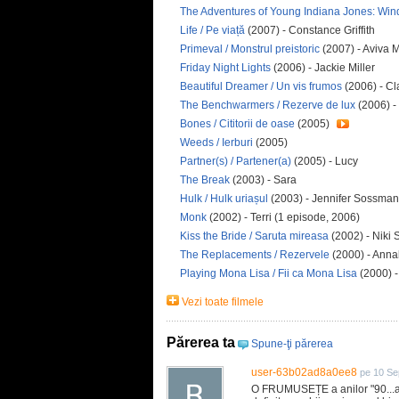
The Adventures of Young Indiana Jones: Wi
Life / Pe viață
(2007) - Constance Griffith
Primeval / Monstrul preistoric
(2007) - Aviva 
Friday Night Lights
(2006) - Jackie Miller
Beautiful Dreamer / Un vis frumos
(2006) - Cl
The Benchwarmers / Rezerve de lux
(2006) 
Bones / Cititorii de oase
(2005)
Weeds / Ierburi
(2005)
Partner(s) / Partener(a)
(2005) - Lucy
The Break
(2003) - Sara
Hulk / Hulk uriașul
(2003) - Jennifer Sossma
Monk
(2002) - Terri (1 episode, 2006)
Kiss the Bride / Saruta mireasa
(2002) - Niki 
The Replacements / Rezervele
(2000) - Anna
Playing Mona Lisa / Fii ca Mona Lisa
(2000) -
Vezi toate filmele
Părerea ta
Spune-ţi părerea
user-63b02ad8a0ee8
pe 10 Se
O FRUMUSEȚE a anilor "90...a j