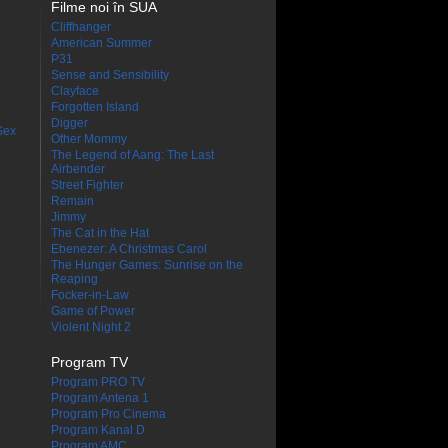
Filme noi în SUA
Cliffhanger
American Summer
P31
Sense and Sensibility
Clayface
Forgotten Island
Digger
Sex
Other Mommy
The Legend of Aang: The Last
Airbender
Street Fighter
Remain
Jimmy
The Cat in the Hat
Ebenezer: A Christmas Carol
The Hunger Games: Sunrise on the
Reaping
Focker-in-Law
Game of Power
Violent Night 2
Program TV
Program PRO TV
Program Antena 1
Program Pro Cinema
Program Kanal D
Program AMC