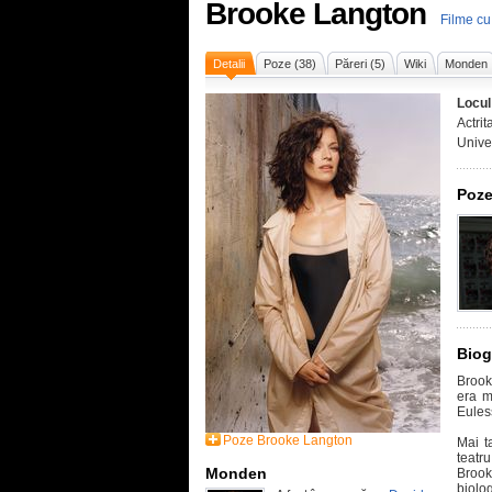
Brooke Langton
Filme c
Detalii
Poze (38)
Păreri (5)
Wiki
Monden
Locul
Actrit
Univer
Poze
Biog
Brook
era m
Eules
Poze Brooke Langton
Mai t
teatr
Monden
Brook
biolog