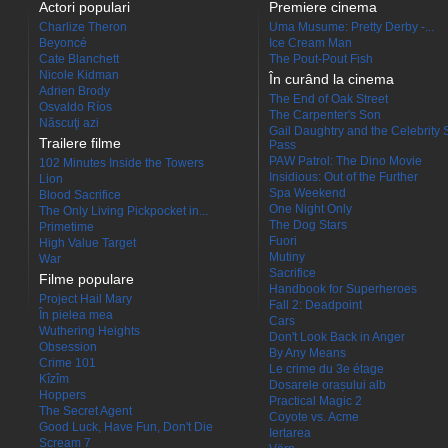
Actori populari
Premiere cinema
Charlize Theron
Uma Musume: Pretty Derby -...
Beyoncé
Ice Cream Man
Cate Blanchett
The Pout-Pout Fish
Nicole Kidman
În curând la cinema
Adrien Brody
The End of Oak Street
Osvaldo Ríos
The Carpenter's Son
Născuţi azi
Gail Daughtry and the Celebrity 
Trailere filme
Pass
PAW Patrol: The Dino Movie
102 Minutes Inside the Towers
Insidious: Out of the Further
Lion
Spa Weekend
Blood Sacrifice
One Night Only
The Only Living Pickpocket in...
The Dog Stars
Primetime
Fuori
High Value Target
Mutiny
War
Sacrifice
Filme populare
Handbook for Superheroes
Project Hail Mary
Fall 2: Deadpoint
În pielea mea
Cars
Wuthering Heights
Don't Look Back in Anger
Obsession
By Any Means
Crime 101
Le crime du 3e étage
Kîzîm
Dosarele orașului alb
Hoppers
Practical Magic 2
The Secret Agent
Coyote vs. Acme
Good Luck, Have Fun, Don't Die
Iertarea
Scream 7