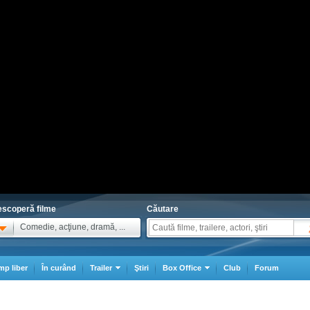
scoperă filme
Căutare
Comedie, acţiune, dramă, ...
mp liber
În curând
Trailer
Ştiri
Box Office
Club
Forum