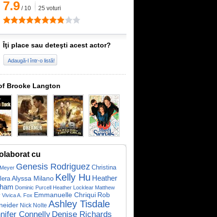
7.9
/
10
25
voturi
Îţi place sau deteşti acest actor?
Adaugă-l într-o listă!
of Brooke Langton
olaborat cu
Genesis Rodriguez
Christina
 Meyer
Kelly Hu
Heather
lera
Alyssa Milano
aham
Dominic Purcell
Heather Locklear
Matthew
Emmanuelle Chriqui
Rob
y
Vivica A. Fox
Ashley Tisdale
neider
Nick Nolte
nifer Connelly
Denise Richards