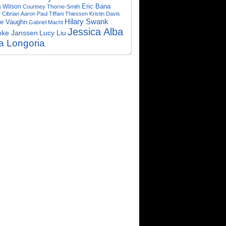
Eric Bana
 Wilson
Courtney Thorne-Smith
 Cibrian
Aaron Paul
Tiffani Thiessen
Kristin Davis
Hilary Swank
ce Vaughn
Gabriel Macht
Jessica Alba
ke Janssen
Lucy Liu
a Longoria