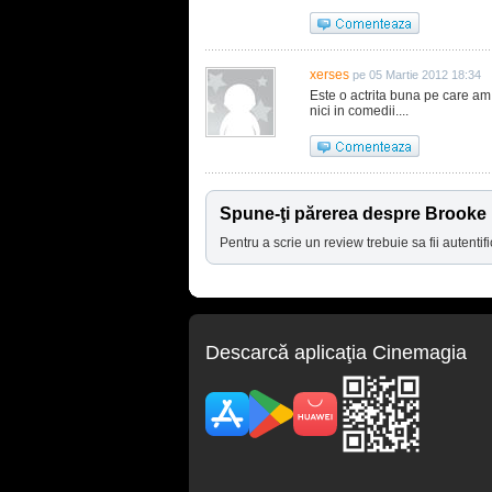
xerses
pe 05 Martie 2012 18:34
Este o actrita buna pe care a
nici in comedii....
Spune-ţi părerea despre Brooke
Pentru a scrie un review trebuie sa fii autentifi
Descarcă aplicaţia Cinemagia