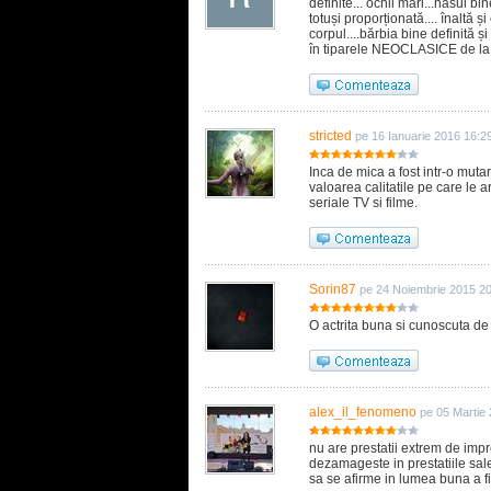
definite... ochii mari...nasul bi
totuși proporționată.... înaltă 
corpul....bărbia bine definită
în tiparele NEOCLASICE de la 
stricted
pe 16 Ianuarie 2016 16:2
Inca de mica a fost intr-o muta
valoarea calitatile pe care le 
seriale TV si filme.
Sorin87
pe 24 Noiembrie 2015 2
O actrita buna si cunoscuta de
alex_il_fenomeno
pe 05 Martie
nu are prestatii extrem de impr
dezamageste in prestatiile sale
sa se afirme in lumea buna a fi