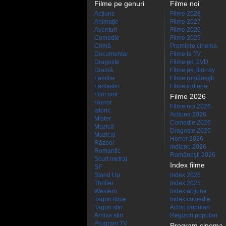
Filme pe genuri
Filme noi
Acţiune
Filme 2028
Animaţie
Filme 2027
Aventuri
Filme 2026
Comedie
Filme 2025
Crimă
Premiere cinema
Documentar
Filme la TV
Dragoste
Filme pe DVD
Dramă
Filme pe Blu-ray
Familie
Filme româneşti
Fantastic
Filme indiene
Film noir
Filme 2026
Horror
Filme noi 2026
Istoric
Actiune 2026
Mister
Comedie 2026
Muzică
Dragoste 2026
Muzical
Horror 2026
Război
Indiene 2026
Romantic
Româneşti 2026
Scurt metraj
Index filme
SF
Stand Up
Index 2026
Thriller
Index 2025
Western
Index acţiune
Taguri filme
Index comedie
Taguri stiri
Actori populari
Arhiva stiri
Regizori populari
Program TV
Program cinema