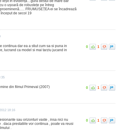
ne ieșit în evidență....gura destul de mare dar
și cu o ușoară de robustețe pe întreg
 și proeminenă...... FRUMUSEȚEA ei se încadrează
început de secol 19
9
re continua dar ea a stiut cum sa-si puna in
0
1
are, lucrand ca model si mai tarziu jucand in
0:35
 mine din filmul Primeval (2007)
0
1
 2012 18:16
esionante sau orizonturi vaste , insa nici nu
0
1
 . daca prestatiile vor continua , poate va reusi
lmului .