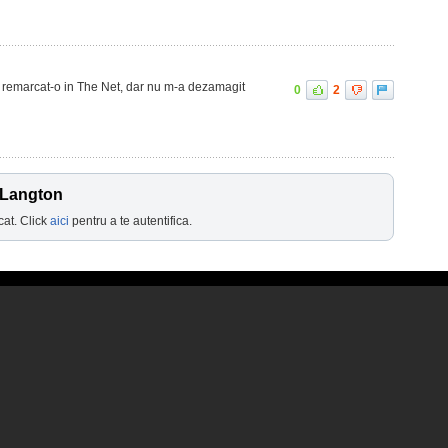
m remarcat-o in The Net, dar nu m-a dezamagit
0
2
 Langton
cat. Click
aici
pentru a te autentifica.