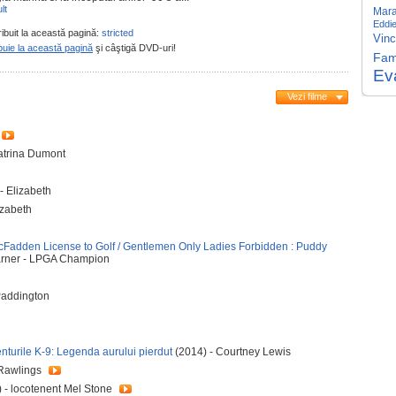
lt
Mara
Eddie
ribuit la această pagină:
stricted
Vin
buie la această pagină
şi câştigă DVD-uri!
Fam
Ev
Vezi filme
Katrina Dumont
- Elizabeth
izabeth
Fadden License to Golf / Gentlemen Only Ladies Forbidden : Puddy
arner - LPGA Champion
Paddington
nturile K-9: Legenda aurului pierdut
(2014) - Courtney Lewis
 Rawlings
 - locotenent Mel Stone