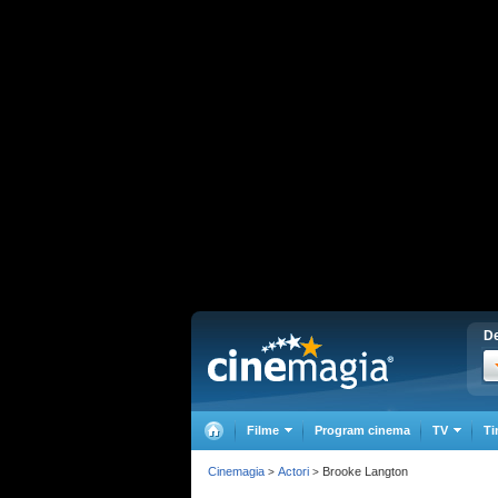
De
Filme
Program cinema
TV
Ti
Cinemagia
Actori
Brooke Langton
>
>