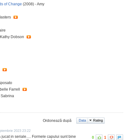
nds of Change
(2008) - Amy
Masters
aire
- Kathy Dobson
n
Sposato
belle Farrell
 Sabrina
Ordonează după
Data
Rating
ptembrie 2023 23:22
ucat in seriale..... Formele capului sunt bine
0
1