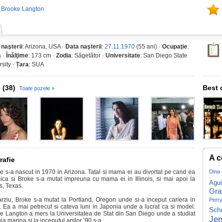
u Brooke Langton
 naşterii
: Arizona, USA ·
Data naşterii
:
27.11.1970
(55 ani) ·
Ocupaţie
:
a ·
Înălţime
: 173 cm ·
Zodia
: Săgetător ·
Universitate
: San Diego State
sity ·
Țara
: SUA
 (38)
Best 
Toate pozele »
A c
rafie
e s-a nascut in 1970 in Arizona. Tatal si mama ei au divortat pe cand ea
Dina
ica si Broke s-a mutat impreuna cu mama ei in Illinois, si mai apoi la
Agui
s, Texas.
Gr
arziu, Broke s-a mutat la Portland, Oregon unde si-a inceput cariera in
Perr
u. Ea a mai petrecut si cateva luni in Japonia unde a lucrat ca si model.
Sch
e Langton a mers la Universitatea de Stat din San Diego unde a studiat
Jen
ia marina si la inceputul anilor ’90 s-a...