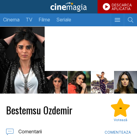
DESCARCA
APLICATIA
Cinema
TV
Filme
Seriale
Bestemsu Ozdemir
-
Votează
Comentarii
COMENTEAZA