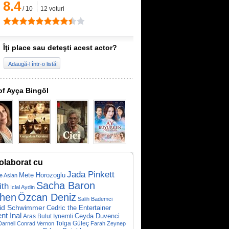
8.4
/
10
12
voturi
Îţi place sau deteşti acest actor?
Adaugă-l într-o listă!
of Ayça Bingöl
olaborat cu
Jada Pinkett
Mete Horozoglu
e Aslan
Sacha Baron
th
Iclal Aydin
hen
Özcan Deniz
Salih Bademci
id Schwimmer
Cedric the Entertainer
nt Inal
Aras Bulut Iynemli
Ceyda Duvenci
Darnell
Conrad Vernon
Tolga Güleç
Farah Zeynep