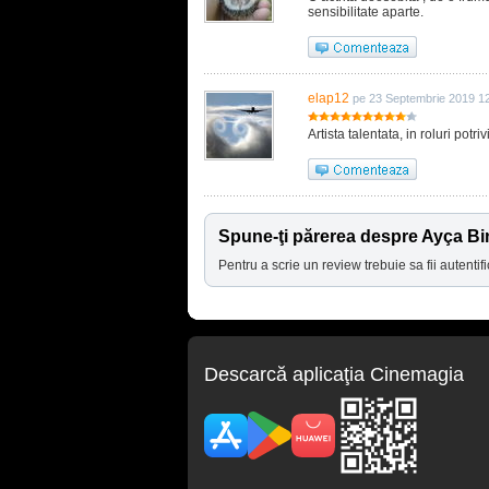
sensibilitate aparte.
elap12
pe 23 Septembrie 2019 1
Artista talentata, in roluri potr
Spune-ţi părerea despre Ayça Bi
Pentru a scrie un review trebuie sa fii autentifi
Descarcă aplicaţia Cinemagia