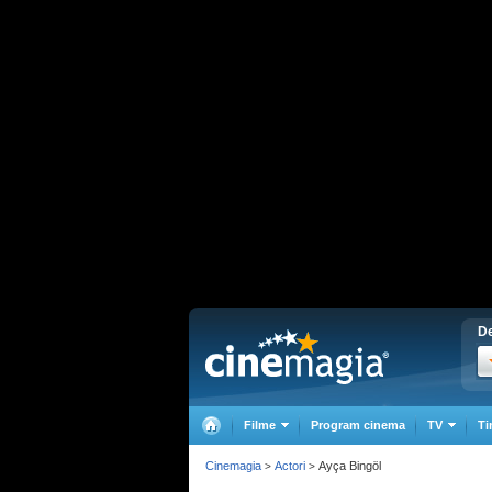
De
Filme
Program cinema
TV
Ti
Cinemagia
Actori
Ayça Bingöl
>
>