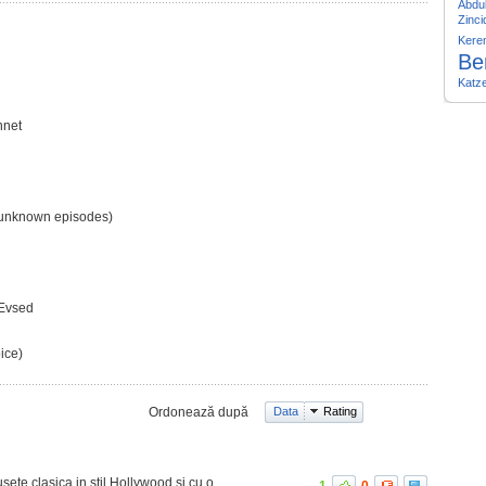
Abdul
Zinci
Kere
Ben
Katz
nnet
(unknown episodes)
 Evsed
ice)
Ordonează după
Data
Rating
sete clasica in stil Hollywood si cu o