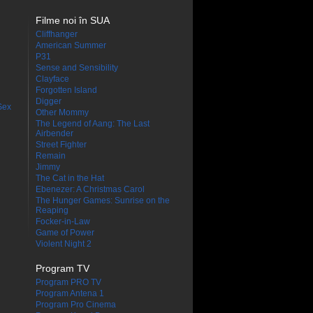
Filme noi în SUA
Cliffhanger
American Summer
P31
Sense and Sensibility
Clayface
Forgotten Island
Digger
Sex
Other Mommy
The Legend of Aang: The Last
Airbender
Street Fighter
Remain
Jimmy
The Cat in the Hat
Ebenezer: A Christmas Carol
The Hunger Games: Sunrise on the
Reaping
Focker-in-Law
Game of Power
Violent Night 2
Program TV
Program PRO TV
Program Antena 1
Program Pro Cinema