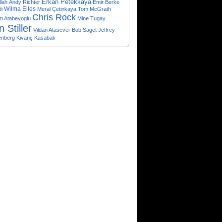
Erkan Petekkaya
lah
Andy Richter
Emir Berke
di
Wilma Elles
Meral Çetinkaya
Tom McGrath
Chris Rock
m Atabeyoglu
Mine Tugay
 Stiller
Vildan Atasever
Bob Saget
Jeffrey
enberg
Kivanç Kasabali