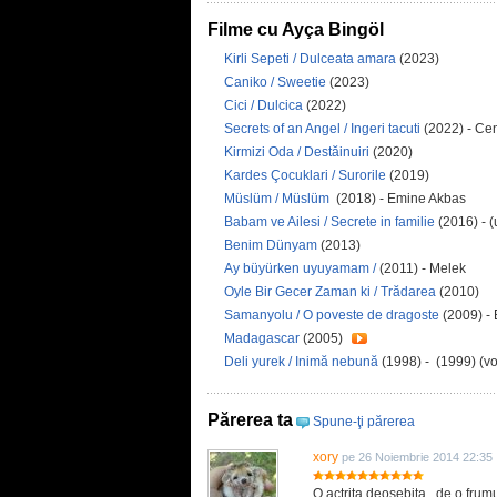
Filme cu Ayça Bingöl
Kirli Sepeti / Dulceata amara
(2023)
Caniko / Sweetie
(2023)
Cici / Dulcica
(2022)
Secrets of an Angel / Ingeri tacuti
(2022) - Ce
Kirmizi Oda / Destăinuiri
(2020)
Kardes Çocuklari / Surorile
(2019)
Müslüm / Müslüm
(2018) - Emine Akbas
Babam ve Ailesi / Secrete in familie
(2016) - 
Benim Dünyam
(2013)
Ay büyürken uyuyamam /
(2011) - Melek
Oyle Bir Gecer Zaman ki / Trădarea
(2010)
Samanyolu / O poveste de dragoste
(2009) -
Madagascar
(2005)
Deli yurek / Inimă nebună
(1998) - (1999) (vo
Părerea ta
Spune-ţi părerea
xory
pe 26 Noiembrie 2014 22:35
O actrita deosebita , de o frumu