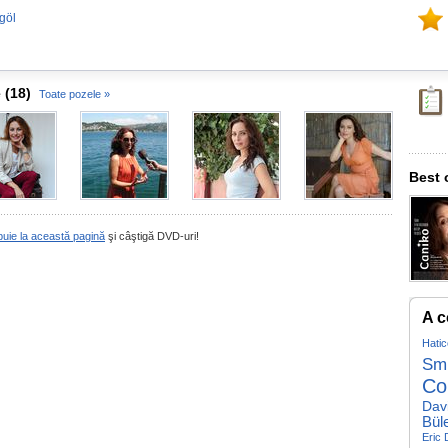
göl
 (18)
Toate pozele »
Best 
buie la această pagină
şi câştigă DVD-uri!
A c
Hatic
Smi
Co
Dav
Büle
Eric 