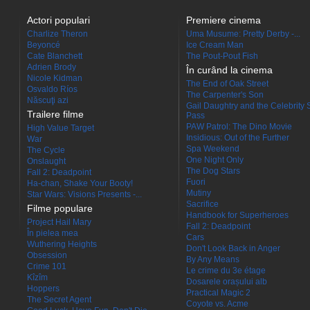
Actori populari
Premiere cinema
Charlize Theron
Uma Musume: Pretty Derby -...
Beyoncé
Ice Cream Man
Cate Blanchett
The Pout-Pout Fish
Adrien Brody
În curând la cinema
Nicole Kidman
The End of Oak Street
Osvaldo Ríos
The Carpenter's Son
Născuţi azi
Gail Daughtry and the Celebrity 
Trailere filme
Pass
PAW Patrol: The Dino Movie
High Value Target
Insidious: Out of the Further
War
Spa Weekend
The Cycle
One Night Only
Onslaught
The Dog Stars
Fall 2: Deadpoint
Fuori
Ha-chan, Shake Your Booty!
Mutiny
Star Wars: Visions Presents -...
Sacrifice
Filme populare
Handbook for Superheroes
Project Hail Mary
Fall 2: Deadpoint
În pielea mea
Cars
Wuthering Heights
Don't Look Back in Anger
Obsession
By Any Means
Crime 101
Le crime du 3e étage
Kîzîm
Dosarele orașului alb
Hoppers
Practical Magic 2
The Secret Agent
Coyote vs. Acme