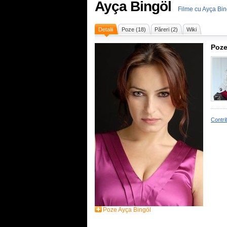
Ayça Bingöl
Filme cu Ayça Bin
Detalii
Poze (18)
Păreri (2)
Wiki
Poze
Contri
Poze Ayça Bingöl