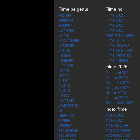
Filme pe genuri
Filme noi
Acţiune
Filme 2028
Animaţie
Filme 2027
Aventuri
Filme 2026
Comedie
Filme 2025
Crimă
Premiere cinema
Documentar
Filme la TV
Dragoste
Filme pe DVD
Dramă
Filme pe Blu-ray
Familie
Filme româneşti
Fantastic
Filme indiene
Film noir
Filme 2026
Horror
Filme noi 2026
Istoric
Actiune 2026
Mister
Comedie 2026
Muzică
Dragoste 2026
Muzical
Horror 2026
Război
Indiene 2026
Romantic
Româneşti 2026
Scurt metraj
Index filme
SF
Stand Up
Index 2026
Thriller
Index 2025
Western
Index acţiune
Taguri filme
Index comedie
Taguri stiri
Actori populari