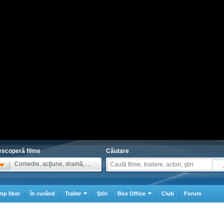
scoperă filme
Căutare
Comedie, acţiune, dramă, ...
mp liber
În curând
Trailer
Ştiri
Box Office
Club
Forum