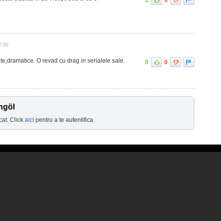
1
0
2:06
ivite,dramatice. O revad cu drag in serialele sale.
0
0
ngöl
cat. Click
aici
pentru a te autentifica.