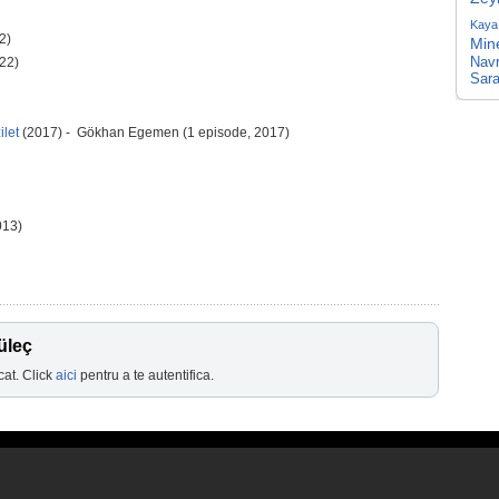
Kaya
2)
Min
Nav
22)
Sara
ilet
(2017) - Gökhan Egemen (1 episode, 2017)
013)
üleç
cat. Click
aici
pentru a te autentifica.