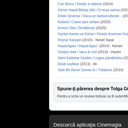
Can Borcu / Destin si datorie
(2024)
Gelsin Hayat Bildigi Gibi / O noua sansa
(202
Erkek Severse / Daca un barbat iubeste...
(20
Kefaret / Calea spre iertare
(2020)
Kirmizi Oda / Destăinuiri
(2020)
Fazilet Hanim ve Kizlari / Fiicele doamnei Faz
Poyraz Karayel
(2015) - Neset Topal
Hayat Agaci / Hayat Agaci
(2014) - Kenan
Sürgün Inek / Vaca în exil
(2014) - Hazim
Adini Kalbime Yazdim / Legea pământului
(2
Eksik sayfalar
(2013) - Ali
Oyle Bir Gecer Zaman ki / Trădarea
(2010)
Spune-ţi părerea despre Tolga G
Pentru a scrie un review trebuie sa fii autentifi
Descarcă aplicaţia Cinemagia