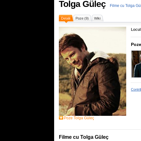
Tolga Güleç
Filme cu Tolga Gü
Detalii
Poze (9)
Wiki
Locul
Poze
Contri
Poze Tolga Güleç
Filme cu Tolga Güleç