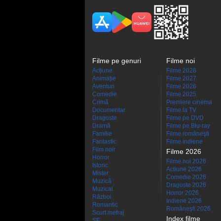
Filme pe genuri
Filme noi
Acţiune
Filme 2028
Animaţie
Filme 2027
Aventuri
Filme 2026
Comedie
Filme 2025
Crimă
Premiere cinema
Documentar
Filme la TV
Dragoste
Filme pe DVD
Dramă
Filme pe Blu-ray
Familie
Filme româneşti
Fantastic
Filme indiene
Film noir
Filme 2026
Horror
Filme noi 2026
Istoric
Actiune 2026
Mister
Comedie 2026
Muzică
Dragoste 2026
Muzical
Horror 2026
Război
Indiene 2026
Romantic
Româneşti 2026
Scurt metraj
Index filme
SF