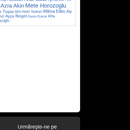
Mete Horozoglu
Azra Akin
e Tugay
Wilma Elles
Alp
Idris Nebi Taskan
Ayça Bingöl
ruz
Afra
Zeyno Eracar
çoglu
Urmăreşte-ne pe