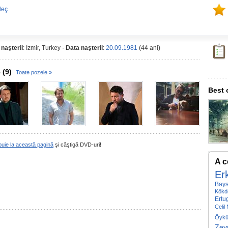
leç
 naşterii
: Izmir, Turkey ·
Data naşterii
:
20.09.1981
(44 ani)
 (9)
Toate pozele »
Best 
buie la această pagină
şi câştigă DVD-uri!
A c
Er
Bays
Kökd
Ertu
Celil
Öykü
Zey