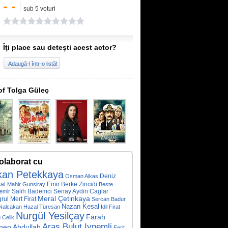
- -
sub 5 voturi
Îţi place sau deteşti acest actor?
Adaugă-l într-o listă!
of Tolga Güleç
olaborat cu
kan Petekkaya
Deniz
Osman Alkas
al
Emir Berke Zincidi
Mahir Gunsiray
Beste
Salih Bademci
Senay Aydin
Caglar
emir
Meral Çetinkaya
grul
Mert Firat
Sercan Badur
Nazan Kesal
 Nalcakan
Hazal Türesan
Idil Firat
Nurgül Yesilçay
Farah
 Celik
Aras Bulut Iynemli
nep Abdullah
Ferit