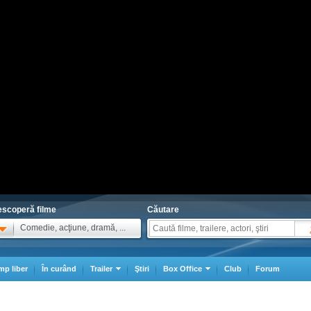
scoperă filme
Căutare
Comedie, acţiune, dramă, ...
mp liber
În curând
Trailer
Ştiri
Box Office
Club
Forum