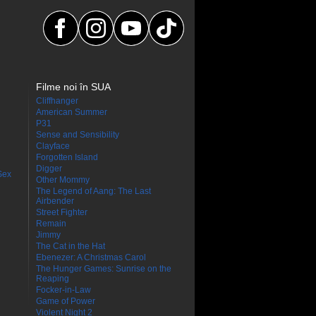
Filme noi în SUA
Cliffhanger
American Summer
P31
Sense and Sensibility
Clayface
Forgotten Island
Digger
Sex
Other Mommy
The Legend of Aang: The Last
Airbender
Street Fighter
Remain
Jimmy
The Cat in the Hat
Ebenezer: A Christmas Carol
The Hunger Games: Sunrise on the
Reaping
Focker-in-Law
Game of Power
Violent Night 2