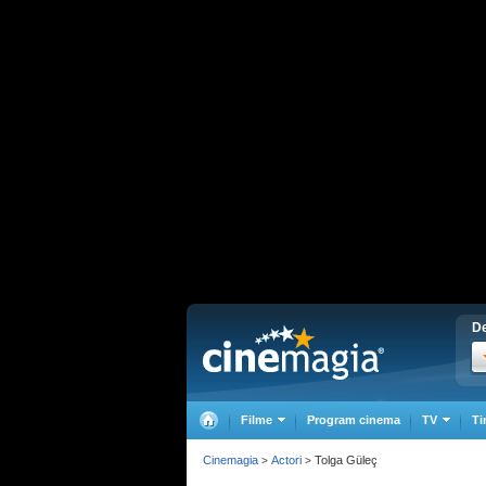
De
Filme
Program cinema
TV
Ti
Cinemagia
Actori
Tolga Güleç
>
>