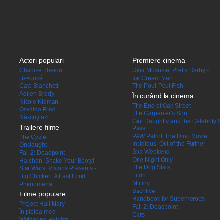
Actori populari
Premiere cinema
Charlize Theron
Uma Musume: Pretty Derby -...
Beyoncé
Ice Cream Man
Cate Blanchett
The Pout-Pout Fish
Adrien Brody
În curând la cinema
Nicole Kidman
The End of Oak Street
Osvaldo Ríos
The Carpenter's Son
Născuţi azi
Gail Daughtry and the Celebrity 
Trailere filme
Pass
PAW Patrol: The Dino Movie
The Cycle
Insidious: Out of the Further
Onslaught
Spa Weekend
Fall 2: Deadpoint
One Night Only
Ha-chan, Shake Your Booty!
The Dog Stars
Star Wars: Visions Presents -...
Fuori
Big Chicken: A Fast Food...
Mutiny
Phenomena
Sacrifice
Filme populare
Handbook for Superheroes
Project Hail Mary
Fall 2: Deadpoint
În pielea mea
Cars
Wuthering Heights