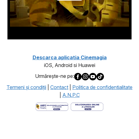
Descarca aplicatia Cinemagia
iOS, Android si Huawei
Urmăreşte-ne pe:
Termeni şi condiţii
|
Contact
|
Politica de confidentialitate
|
A.N.P.C