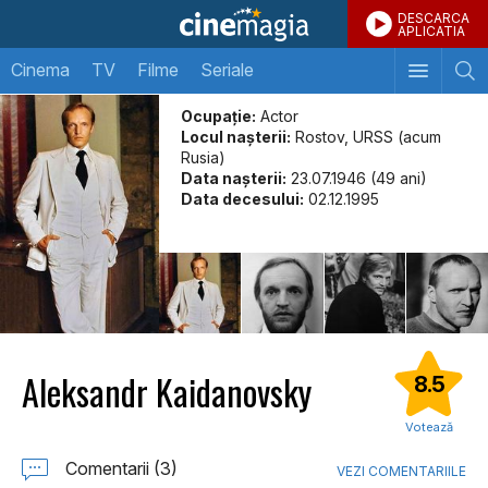
DESCARCA
APLICATIA
Cinema
TV
Filme
Seriale
Ocupație:
Actor
Locul naşterii:
Rostov, URSS (acum
Rusia)
Data naşterii:
23.07.1946 (49 ani)
Data decesului:
02.12.1995
Aleksandr Kaidanovsky
8.5
Votează
Comentarii (3)
VEZI COMENTARIILE