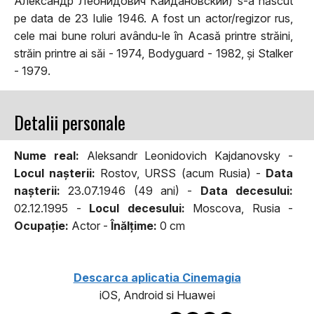
Алекса́ндр Леони́дович Кайдано́вский) s-a născut
pe data de 23 Iulie 1946. A fost un actor/regizor rus,
cele mai bune roluri avându-le în Acasă printre străini,
străin printre ai săi - 1974, Bodyguard - 1982, și Stalker
- 1979.
Detalii personale
Nume real:
Aleksandr Leonidovich Kajdanovsky -
Locul naşterii:
Rostov, URSS (acum Rusia) -
Data
naşterii:
23.07.1946 (49 ani) -
Data decesului:
02.12.1995 -
Locul decesului:
Moscova, Rusia -
Ocupaţie:
Actor -
Înălţime:
0 cm
Descarca aplicatia Cinemagia
iOS, Android si Huawei