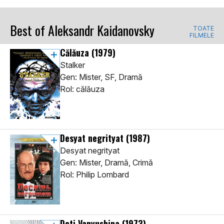
Best of Aleksandr Kaidanovsky
TOATE
FILMELE
Călăuza
(1979)
Stalker
Gen: Mister, SF, Dramă
Rol: călăuza
Desyat negrityat
(1987)
Desyat negrityat
Gen: Mister, Dramă, Crimă
Rol: Philip Lombard
Deti Vanyushina
(1973)