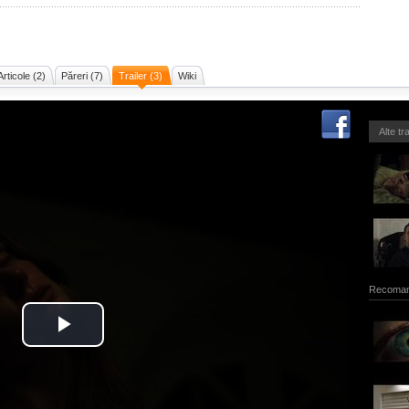
Articole (2)
Păreri (7)
Trailer (3)
Wiki
Alte tr
Recoman