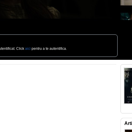
tentificat. Click
aici
pentru a te autentifica.
Art