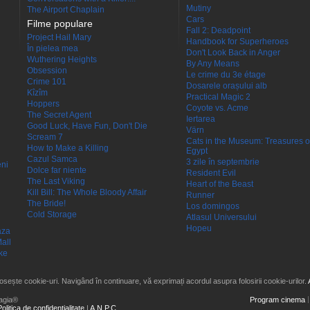
Mutiny
The Airport Chaplain
Cars
Filme populare
Fall 2: Deadpoint
Project Hail Mary
Handbook for Superheroes
În pielea mea
Don't Look Back in Anger
Wuthering Heights
By Any Means
Obsession
Le crime du 3e étage
Crime 101
Dosarele orașului alb
Kîzîm
Practical Magic 2
Hoppers
Coyote vs. Acme
The Secret Agent
Iertarea
Good Luck, Have Fun, Don't Die
Värn
Scream 7
Cats in the Museum: Treasures o
How to Make a Killing
Egypt
Cazul Samca
3 zile în septembrie
eni
Dolce far niente
Resident Evil
The Last Viking
Heart of the Beast
Kill Bill: The Whole Bloody Affair
Runner
The Bride!
Los domingos
Cold Storage
Atlasul Universului
Hopeu
aza
all
ke
losește cookie-uri. Navigând în continuare, vă exprimați acordul asupra folosirii cookie-urilor.
agia®
Program cinema
Politica de confidențialitate
|
A.N.P.C