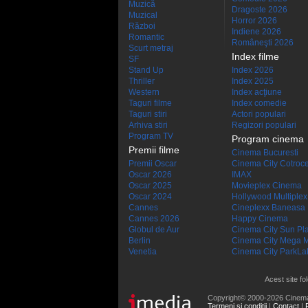
Muzică
Dragoste 2026
Muzical
Horror 2026
Război
Indiene 2026
Romantic
Româneşti 2026
Scurt metraj
Index filme
SF
Stand Up
Index 2026
Thriller
Index 2025
Western
Index acţiune
Taguri filme
Index comedie
Taguri stiri
Actori populari
Arhiva stiri
Regizori populari
Program TV
Program cinema
Premii filme
Cinema Bucuresti
Premii Oscar
Cinema City Cotroc
Oscar 2026
IMAX
Oscar 2025
Movieplex Cinema
Oscar 2024
Hollywood Multiplex
Cannes
Cineplexx Baneasa
Cannes 2026
Happy Cinema
Globul de Aur
Cinema City Sun Pl
Berlin
Cinema City Mega M
Venetia
Cinema City ParkLa
Acest site fo
Copyright© 2000-2026 Cinem
Termeni şi condiţii
|
Contact
|