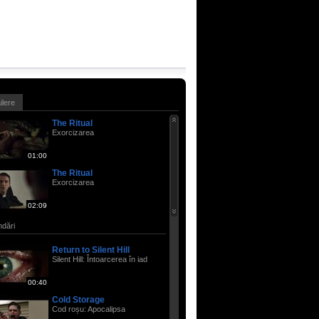
ailere
The Ritual
Exorcizarea
01:00
The Ritual
Exorcizarea
02:09
dări
Return to Silent Hill
Silent Hill: Întoarcerea în iad
00:40
Cold Storage
Cod roșu: Apocalipsa