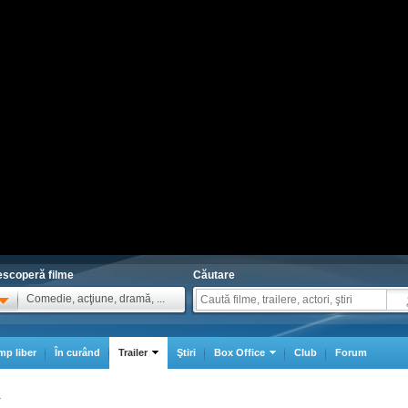
scoperă filme
Căutare
Comedie, acţiune, dramă, ...
mp liber
În curând
Trailer
Ştiri
Box Office
Club
Forum
1