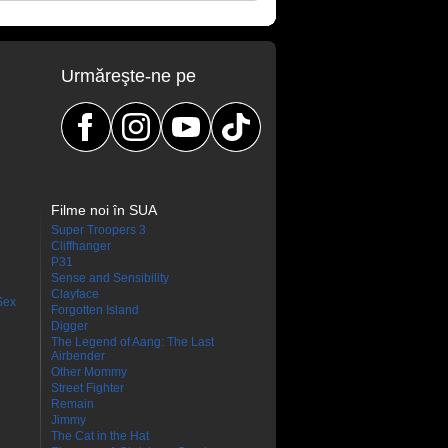
Urmăreşte-ne pe
Filme noi în SUA
Super Troopers 3
Cliffhanger
P31
Sense and Sensibility
Clayface
Sex
Forgotten Island
Digger
The Legend of Aang: The Last
Airbender
Other Mommy
Street Fighter
Remain
Jimmy
The Cat in the Hat