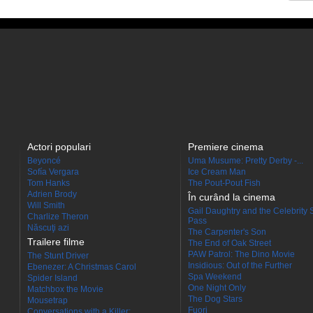
Actori populari
Premiere cinema
Beyoncé
Uma Musume: Pretty Derby -...
Sofía Vergara
Ice Cream Man
Tom Hanks
The Pout-Pout Fish
Adrien Brody
În curând la cinema
Will Smith
Gail Daughtry and the Celebrity 
Charlize Theron
Pass
Născuţi azi
The Carpenter's Son
Trailere filme
The End of Oak Street
PAW Patrol: The Dino Movie
The Stunt Driver
Insidious: Out of the Further
Ebenezer: A Christmas Carol
Spa Weekend
Spider Island
One Night Only
Matchbox the Movie
The Dog Stars
Mousetrap
Fuori
Conversations with a Killer:...