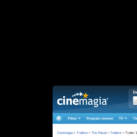
De
Filme
Program cinema
TV
Ti
Cinemagia
Trailere
The Ritual
Trailere
Trailer 
>
>
>
>