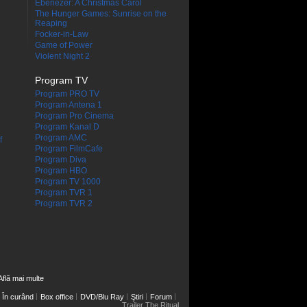
Ebenezer: A Christmas Carol
The Hunger Games: Sunrise on the
Reaping
Focker-in-Law
Game of Power
Violent Night 2
Program TV
Program PRO TV
Program Antena 1
Program Pro Cinema
Program Kanal D
Program AMC
f
Program FilmCafe
Program Diva
Program HBO
Program TV 1000
Program TVR 1
Program TVR 2
Află mai multe
În curând
Box office
DVD/Blu Ray
Ştiri
Forum
Trailer The Ritual