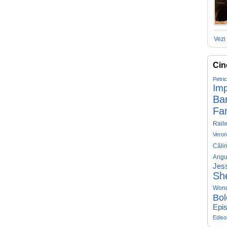
Vezi 
Cin
Petri
Imp
Ba
Fa
Rail
Veron
Căli
Angu
Jess
Sh
Won
Bol
Epis
Edis