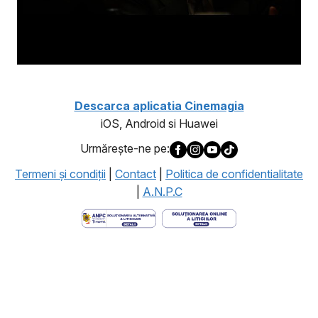
Descarca aplicatia Cinemagia
iOS, Android si Huawei
Urmăreşte-ne pe:
Termeni şi condiţii
|
Contact
|
Politica de confidentialitate
|
A.N.P.C