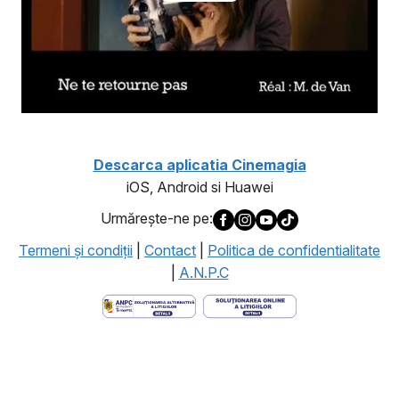
Descarca aplicatia Cinemagia
iOS, Android si Huawei
Urmăreşte-ne pe:
Termeni şi condiţii
|
Contact
|
Politica de confidentialitate
|
A.N.P.C