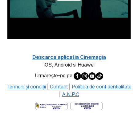
Descarca aplicatia Cinemagia
iOS, Android si Huawei
Urmăreşte-ne pe:
Termeni şi condiţii
|
Contact
|
Politica de confidentialitate
|
A.N.P.C