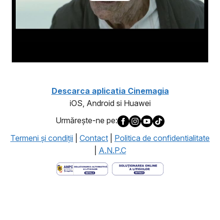
Descarca aplicatia Cinemagia
iOS, Android si Huawei
Urmăreşte-ne pe:
Termeni şi condiţii
|
Contact
|
Politica de confidentialitate
|
A.N.P.C