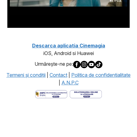
Descarca aplicatia Cinemagia
iOS, Android si Huawei
Urmăreşte-ne pe:
Termeni şi condiţii
|
Contact
|
Politica de confidentialitate
|
A.N.P.C