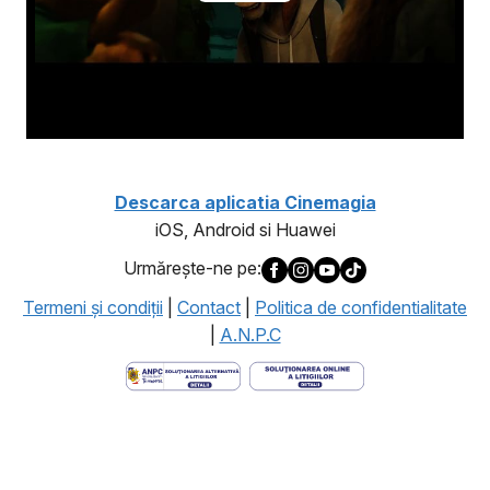
Descarca aplicatia Cinemagia
iOS, Android si Huawei
Urmăreşte-ne pe:
Termeni şi condiţii
|
Contact
|
Politica de confidentialitate
|
A.N.P.C