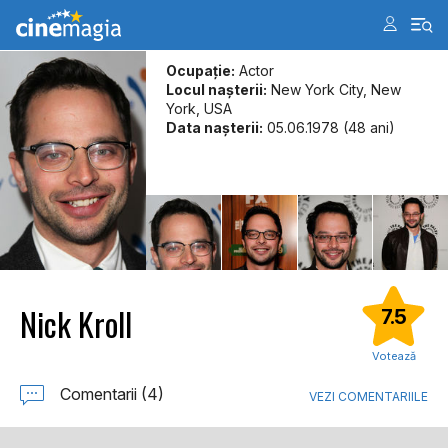
Ocupație:
Actor
Locul naşterii:
New York City, New
York, USA
Data naşterii:
05.06.1978 (48 ani)
Nick Kroll
7.5
Votează
Comentarii (4)
VEZI COMENTARIILE