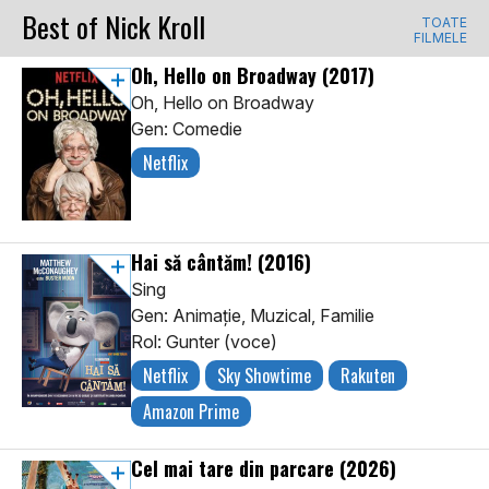
Best of Nick Kroll
TOATE
FILMELE
Oh, Hello on Broadway
(2017)
Oh, Hello on Broadway
Gen: Comedie
Netflix
Hai să cântăm!
(2016)
Sing
Gen: Animaţie, Muzical, Familie
Rol: Gunter (voce)
Netflix
Sky Showtime
Rakuten
Amazon Prime
Cel mai tare din parcare
(2026)