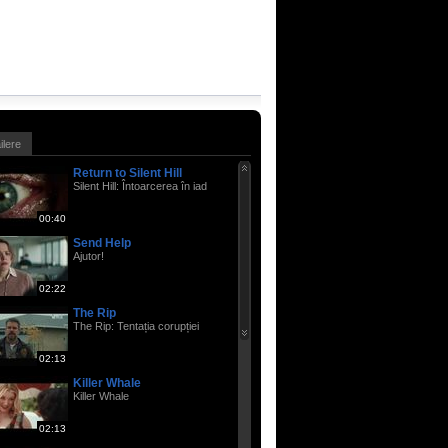
ailere
Return to Silent Hill
Silent Hill: Întoarcerea în iad
00:40
Send Help
Ajutor!
02:22
The Rip
The Rip: Tentația corupției
02:13
Killer Whale
Killer Whale
02:13