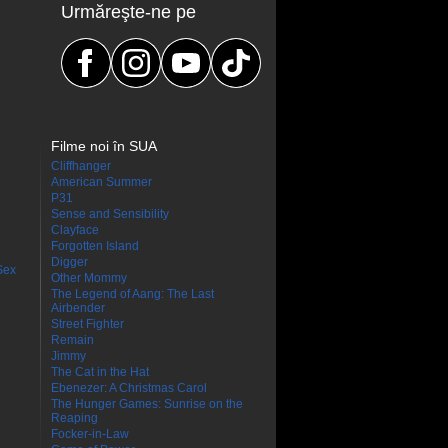
Urmăreşte-ne pe
Filme noi în SUA
Cliffhanger
American Summer
P31
Sense and Sensibility
Clayface
Forgotten Island
Digger
Sex
Other Mommy
The Legend of Aang: The Last
Airbender
Street Fighter
Remain
Jimmy
The Cat in the Hat
Ebenezer: A Christmas Carol
The Hunger Games: Sunrise on the
Reaping
Focker-in-Law