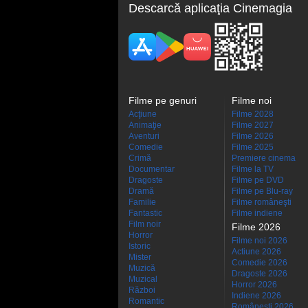
Descarcă aplicaţia Cinemagia
Filme pe genuri
Filme noi
Acţiune
Filme 2028
Animaţie
Filme 2027
Aventuri
Filme 2026
Comedie
Filme 2025
Crimă
Premiere cinema
Documentar
Filme la TV
Dragoste
Filme pe DVD
Dramă
Filme pe Blu-ray
Familie
Filme româneşti
Fantastic
Filme indiene
Film noir
Filme 2026
Horror
Filme noi 2026
Istoric
Actiune 2026
Mister
Comedie 2026
Muzică
Dragoste 2026
Muzical
Horror 2026
Război
Indiene 2026
Romantic
Româneşti 2026