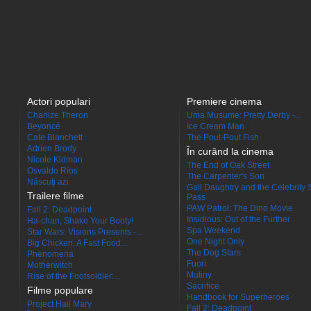
Actori populari
Premiere cinema
Charlize Theron
Uma Musume: Pretty Derby -...
Beyoncé
Ice Cream Man
Cate Blanchett
The Pout-Pout Fish
Adrien Brody
În curând la cinema
Nicole Kidman
The End of Oak Street
Osvaldo Ríos
The Carpenter's Son
Născuţi azi
Gail Daughtry and the Celebrity 
Trailere filme
Pass
PAW Patrol: The Dino Movie
Fall 2: Deadpoint
Insidious: Out of the Further
Ha-chan, Shake Your Booty!
Spa Weekend
Star Wars: Visions Presents -...
One Night Only
Big Chicken: A Fast Food...
The Dog Stars
Phenomena
Fuori
Motherwitch
Mutiny
Rise of the Footsoldier:...
Sacrifice
Filme populare
Handbook for Superheroes
Project Hail Mary
Fall 2: Deadpoint