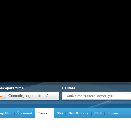
scoperă filme
Căutare
Comedie, acţiune, dramă, ...
mp liber
În curând
Trailer
Ştiri
Box Office
Club
Forum