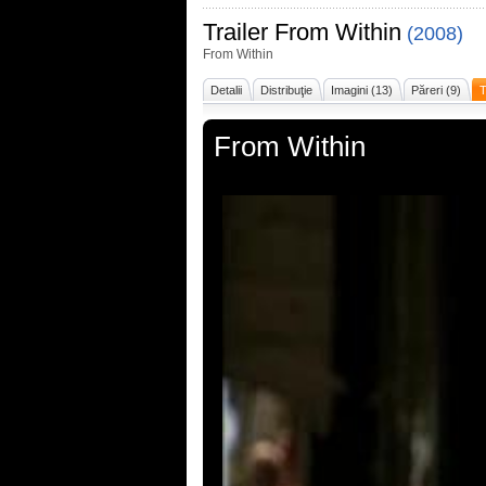
Trailer
From Within
(2008)
From Within
Detalii
Distribuţie
Imagini (13)
Păreri (9)
T
From Within