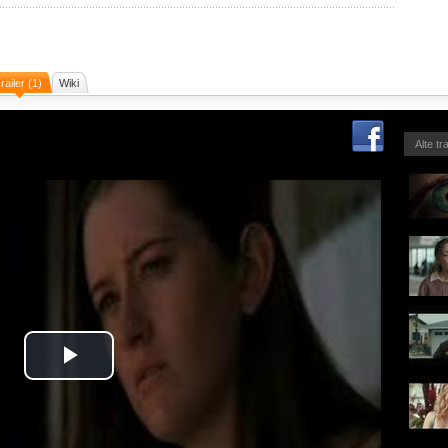
railer (1)
Wiki
Alte tr