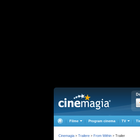
De
Filme
Program cinema
TV
Ti
Cinemagia
Trailere
From Within
Trailer
>
>
>