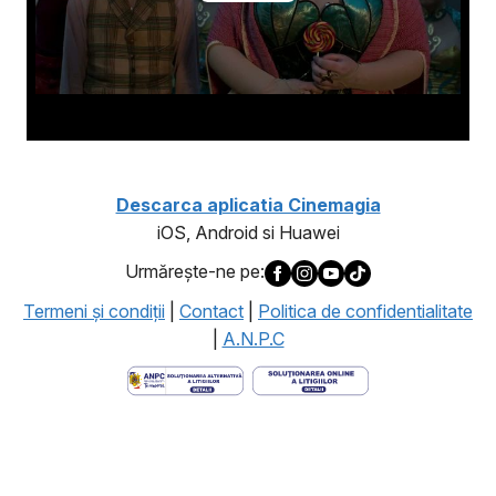
Descarca aplicatia Cinemagia
iOS, Android si Huawei
Urmăreşte-ne pe:
Termeni şi condiţii
|
Contact
|
Politica de confidentialitate
|
A.N.P.C