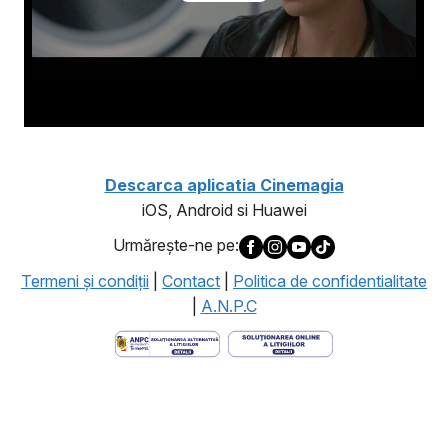
Descarca aplicatia Cinemagia
iOS, Android si Huawei
Urmăreşte-ne pe:
Termeni şi condiţii
|
Contact
|
Politica de confidentialitate
|
A.N.P.C