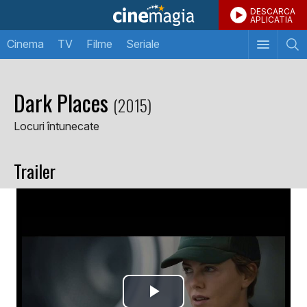
DESCARCA
APLICATIA
Cinema
TV
Filme
Seriale
Dark Places
(2015)
Locuri întunecate
Trailer