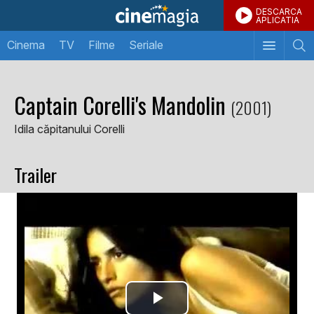
DESCARCA
APLICATIA
Cinema
TV
Filme
Seriale
Captain Corelli's Mandolin
(2001)
Idila căpitanului Corelli
Trailer