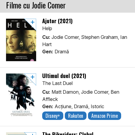
Filme cu Jodie Comer
Ajutor (2021)
Help
Cu:
Jodie Comer, Stephen Graham, Ian
Hart
Gen:
Dramă
Ultimul duel (2021)
The Last Duel
Cu:
Matt Damon, Jodie Comer, Ben
Affleck
Gen:
Acţiune, Dramă, Istoric
Disney+
Rakuten
Amazon Prime
The Bikeriders: Clubul