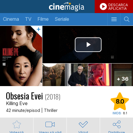
DESCARCA
APLICATIA
Cinema
TV
Filme
Seriale
+ 36
Obsesia Evei
(2018)
8.0
Killing Eve
42 minute/episod | Thriller
IMDB:
8.1
Votează
Vreau să văd
Văzut
Distribuie