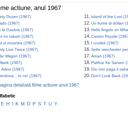
ilme actiune, anul 1967
11.
irty Dozen (1967)
Island of the Lost (
12.
rado (1967)
Un fiume di dollari 
13.
x le Gaulois (1967)
Hells Angels on Whe
14.
i no rakuin (1967)
Casino Royale (196
15.
l și moartea (1967)
I crudeli (1967)
16.
ly Live Twice (1967)
Sette winchester pe
17.
ar Wagon (1967)
Aman (1967)
18.
Blank (1967)
Patthar Ke Sanam (
19.
 Adios (1967)
Dio non paga il sab
20.
perdona... Io no! (1967)
Don't Look Back (19
pagina detaliată filme actiune anul 1967
lfabetic
E
H
I
K
M
O
P
S
T
U
Y