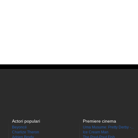
Actori populari
Premiere cinema
Beyoncé
Uma Musume: Pretty Derby -...
Charlize Theron
Ice Cream Man
Adrien Brody
The Pout-Pout Fish