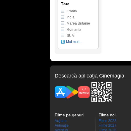
Țara
Franta
India
Marea Britanie
Romania
SUA
Mai mult...
Descarcă aplicaţia Cinemagia
Filme pe genuri
Filme noi
Acţiune
Filme 2028
Animaţie
Filme 2027
Aventuri
Filme 2026