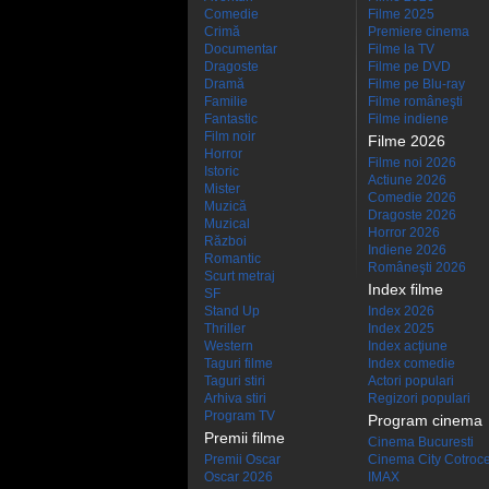
Comedie
Filme 2025
Crimă
Premiere cinema
Documentar
Filme la TV
Dragoste
Filme pe DVD
Dramă
Filme pe Blu-ray
Familie
Filme româneşti
Fantastic
Filme indiene
Film noir
Filme 2026
Horror
Filme noi 2026
Istoric
Actiune 2026
Mister
Comedie 2026
Muzică
Dragoste 2026
Muzical
Horror 2026
Război
Indiene 2026
Romantic
Româneşti 2026
Scurt metraj
Index filme
SF
Stand Up
Index 2026
Thriller
Index 2025
Western
Index acţiune
Taguri filme
Index comedie
Taguri stiri
Actori populari
Arhiva stiri
Regizori populari
Program TV
Program cinema
Premii filme
Cinema Bucuresti
Premii Oscar
Cinema City Cotroc
Oscar 2026
IMAX