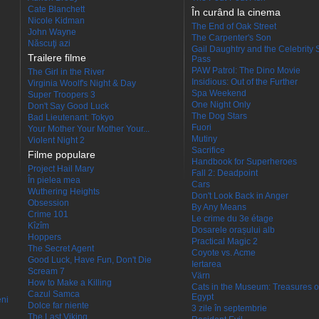
Cate Blanchett
În curând la cinema
Nicole Kidman
The End of Oak Street
John Wayne
The Carpenter's Son
Născuţi azi
Gail Daughtry and the Celebrity 
Trailere filme
Pass
PAW Patrol: The Dino Movie
The Girl in the River
Insidious: Out of the Further
Virginia Woolf's Night & Day
Spa Weekend
Super Troopers 3
One Night Only
Don't Say Good Luck
The Dog Stars
Bad Lieutenant: Tokyo
Fuori
Your Mother Your Mother Your...
Mutiny
Violent Night 2
Sacrifice
Filme populare
Handbook for Superheroes
Project Hail Mary
Fall 2: Deadpoint
În pielea mea
Cars
Wuthering Heights
Don't Look Back in Anger
Obsession
By Any Means
Crime 101
Le crime du 3e étage
Kîzîm
Dosarele orașului alb
Hoppers
Practical Magic 2
The Secret Agent
Coyote vs. Acme
Good Luck, Have Fun, Don't Die
Iertarea
Scream 7
Värn
How to Make a Killing
Cats in the Museum: Treasures o
Cazul Samca
Egypt
eni
Dolce far niente
3 zile în septembrie
The Last Viking