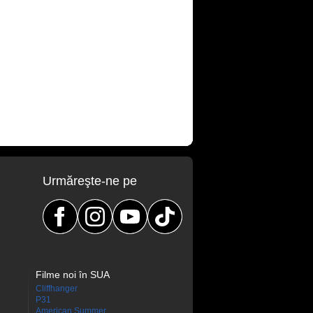
Urmăreşte-ne pe
Filme noi în SUA
Cliffhanger
P31
American Summer