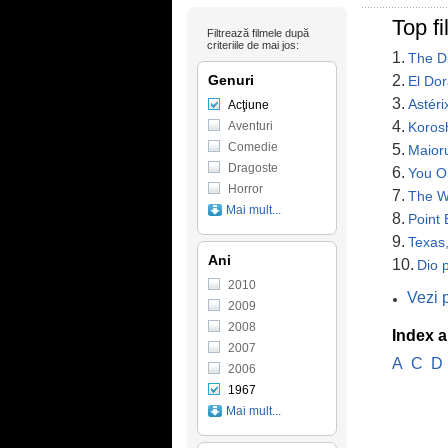
Top f
Filtrează filmele după
criteriile de mai jos:
1.
The D
Genuri
2.
El Do
3.
Astéri
Acţiune
4.
Aventuri
Korosh
Comedie
5.
Maioru
Dragoste
6.
You On
Horror
7.
The W
Mai mult...
8.
Point 
9.
Texas,
Ani
10.
Dio 
2010
Vezi 
2009
2008
Index a
2007
A
C
D
2006
1967
Mai mult...