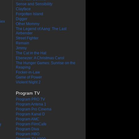
Sense and Sensibility
Clayface
Forgotten Island
Digger
Sex
Other Mommy
The Legend of Aang: The Last
Airbender
Street Fighter
Remain
Jimmy
The Cat in the Hat
Ebenezer: A Christmas Carol
The Hunger Games: Sunrise on the
Reaping
Focker-in-Law
Game of Power
Violent Night 2
Program TV
Program PRO TV
Program Antena 1
Program Pro Cinema
Program Kanal D
Program AMC
Program FilmCafe
f
Program Diva
Program HBO