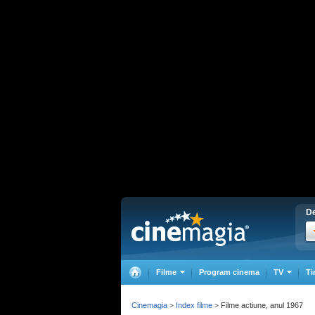
De
Filme
Program cinema
TV
Ti
Cinemagia
Index filme
Filme actiune, anul 1967
>
>