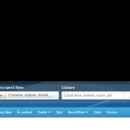
scoperă filme
Căutare
Comedie, acţiune, dramă, ...
mp liber
În curând
Trailer
Ştiri
Box Office
Club
Forum