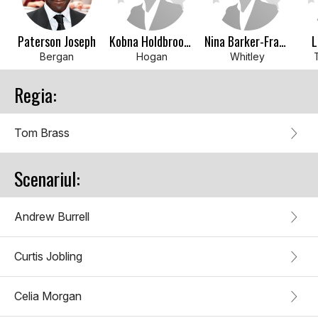
Paterson Joseph
Kobna Holdbrook-Smith
Nina Barker-Francis
L
Bergan
Hogan
Whitley
Regia:
Tom Brass
Scenariul:
Andrew Burrell
Curtis Jobling
Celia Morgan