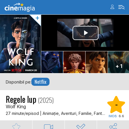
+ 1
Netflix
Disponibil pe:
Regele lup
(2025)
-
Wolf King
27 minute/episod | Animaţie, Aventuri, Familie, Fantastic, Horror
IMDB:
6.6