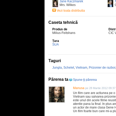
Jane Kaczmarek
Mrs. Wilkes
Vezi toata distributia
Caseta tehnică
Produs de
Distr
Milius-Feitshans
CIC 
Țara
SUA
Taguri
Jungla
,
Schelet
,
Vietnam
,
Prizonier de razboi
Părerea ta
Spune-ţi părerea
Manusa
pe 28 Martie 2012 09:37
Un film care are actiunea pe o 
Vietnam sau salvarea prizonier
este unul din acele filme reusit
atentie pana la final. In plus ar
un actor de mare clasa Gene H
Un film foarte bun care mi-a pl