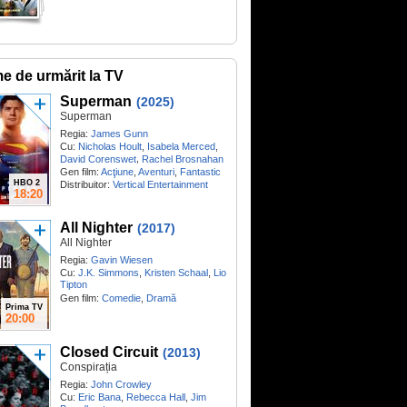
me de urmărit la TV
Superman
(2025)
Superman
Regia:
James Gunn
Cu:
Nicholas Hoult
,
Isabela Merced
,
,
David Corenswet
Rachel Brosnahan
Gen film:
Acţiune
,
Aventuri
,
Fantastic
HBO 2
Distribuitor:
Vertical Entertainment
18:20
All Nighter
(2017)
All Nighter
Regia:
Gavin Wiesen
Cu:
J.K. Simmons
,
Kristen Schaal
,
Lio
Tipton
Gen film:
Comedie
,
Dramă
Prima TV
20:00
Closed Circuit
(2013)
Conspirația
Regia:
John Crowley
Cu:
Eric Bana
,
Rebecca Hall
,
Jim