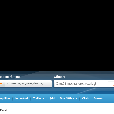
scoperă filme
Căutare
Comedie, acţiune, dramă, ...
mp liber
În curând
Trailer
Ştiri
Box Office
Club
Forum
Detalii