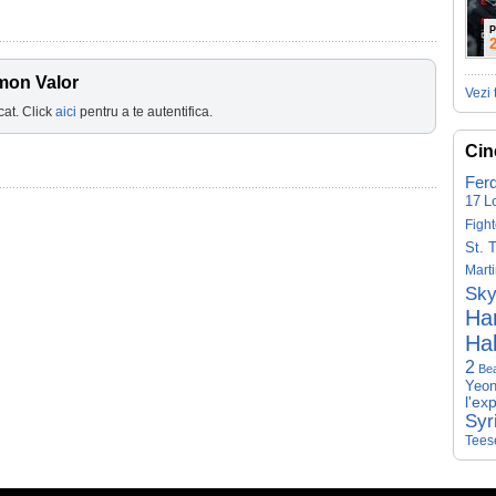
P
mon Valor
Vezi 
cat. Click
aici
pentru a te autentifica.
Cin
Fer
17
L
Fight
St. 
Mart
Sky
Har
Hal
2
Be
Yeon
l'ex
Syr
Tees