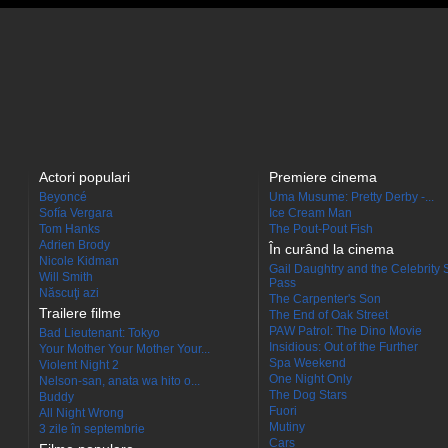
Actori populari
Premiere cinema
Beyoncé
Uma Musume: Pretty Derby -...
Sofía Vergara
Ice Cream Man
Tom Hanks
The Pout-Pout Fish
Adrien Brody
În curând la cinema
Nicole Kidman
Gail Daughtry and the Celebrity 
Will Smith
Pass
Născuţi azi
The Carpenter's Son
Trailere filme
The End of Oak Street
PAW Patrol: The Dino Movie
Bad Lieutenant: Tokyo
Insidious: Out of the Further
Your Mother Your Mother Your...
Spa Weekend
Violent Night 2
One Night Only
Nelson-san, anata wa hito o...
The Dog Stars
Buddy
Fuori
All Night Wrong
Mutiny
3 zile în septembrie
Cars