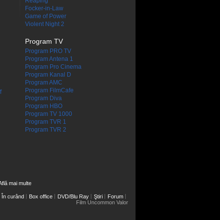
Reaping
Focker-in-Law
Game of Power
Violent Night 2
Program TV
Program PRO TV
Program Antena 1
Program Pro Cinema
Program Kanal D
Program AMC
Program FilmCafe
f
Program Diva
Program HBO
Program TV 1000
Program TVR 1
Program TVR 2
Află mai multe
În curând
Box office
DVD/Blu Ray
Ştiri
Forum
Film Uncommon Valor