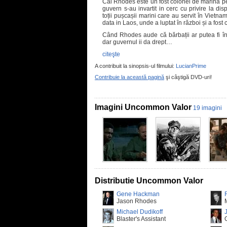
Cal Rhodes este un fost colonel de marina pe
guvern s-au invartit in cerc cu privire la dispa
toții pușcașii marini care au servit în Vietna
data in Laos, unde a luptat în război și a fost 
Când Rhodes aude că bărbații ar putea fi încă
dar guvernul ii da drept…
citeşte
A contribuit la sinopsis-ul filmului:
LucianPrime
Contribuie la această pagină
şi câştigă DVD-uri!
Imagini Uncommon Valor
19 imagini
Distributie Uncommon Valor
Gene Hackman
Jason Rhodes
Michael Dudikoff
Blaster's Assistant