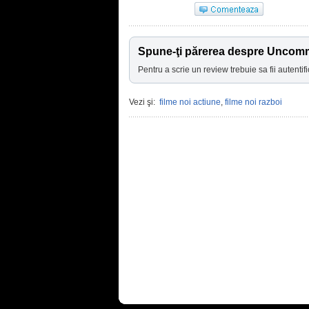
Spune-ţi părerea despre Uncom
Pentru a scrie un review trebuie sa fii autentifi
Vezi şi:
filme noi actiune
,
filme noi razboi