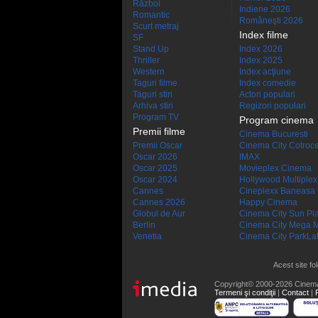
Război
Indiene 2026
Romantic
Româneşti 2026
Scurt metraj
Index filme
SF
Stand Up
Index 2026
Thriller
Index 2025
Western
Index acţiune
Taguri filme
Index comedie
Taguri stiri
Actori populari
Arhiva stiri
Regizori populari
Program TV
Program cinema
Premii filme
Cinema Bucuresti
Premii Oscar
Cinema City Cotroc
Oscar 2026
IMAX
Oscar 2025
Movieplex Cinema
Oscar 2024
Hollywood Multiplex
Cannes
Cineplexx Baneasa
Cannes 2026
Happy Cinema
Globul de Aur
Cinema City Sun Pl
Berlin
Cinema City Mega M
Venetia
Cinema City ParkLa
Acest site fo
Copyright© 2000-2026 Cinem
Termeni şi condiţii
|
Contact
|