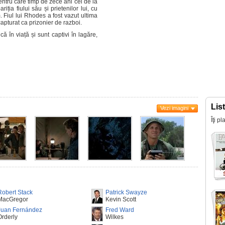
ntru care timp de zece ani cei de la
riția fiului său și prietenilor lui, cu
m. Fiul lui Rhodes a fost vazut ultima
capturat ca prizonier de razboi.
 în viață și sunt captivi în lagăre,
Lis
Vezi imagini
Îţi p
Robert Stack
Patrick Swayze
MacGregor
Kevin Scott
Juan Fernández
Fred Ward
Orderly
Wilkes