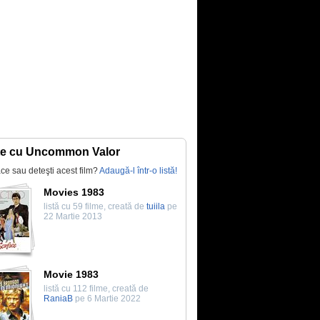
te cu Uncommon Valor
lace sau deteşti acest film?
Adaugă-l într-o listă!
Movies 1983
listă cu 59 filme, creată de
tuiila
pe
22 Martie 2013
Movie 1983
listă cu 112 filme, creată de
RaniaB
pe 6 Martie 2022