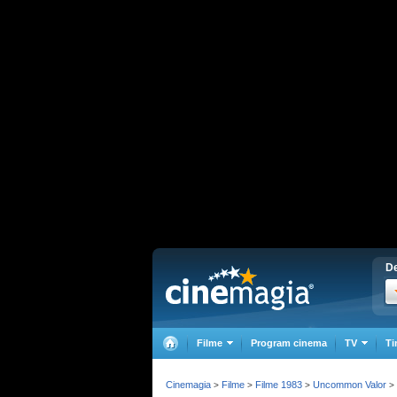
De
Filme
Program cinema
TV
Ti
Cinemagia
Filme
Filme 1983
Uncommon Valor
>
>
>
>