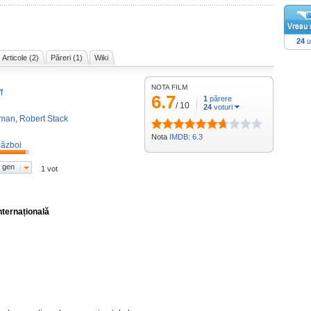
24
u
Articole (2)
Păreri (1)
Wiki
NOTA FILM
f
6.7
1
părere
/
10
24
voturi
kman
,
Robert Stack
Nota
IMDB: 6.3
ăzboi
 gen
1 vot
nternațională