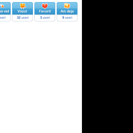
seri
32
useri
3
useri
9
useri