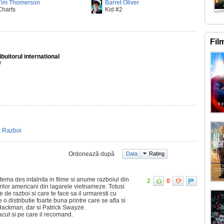
Tim Thomerson
Barret Oliver
Charts
Kid #2
Fil
ibuitorul international
V
,
Razboi
Ordonează după
Data
Rating
tema des intalnita in filme si anume razboiul din
2
0
ilor americani din lagarele vietnameze. Totusi
e de razboi si care te face sa il urmaresti cu
e o distributie foarte buna printre care se afla si
ackman, dar si Patrick Swayze.
acut si pe care il recomand.