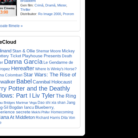
Broadbent
Gen film:
Crimă
,
Dramă
,
Mister
,
ro Cinema
Thriller
23:00
Distribuitor:
Ro Image 2000
,
Prorom
toate filmele »
eCloud
dinand
Stan & Ollie
Mickey
Shemar Moore
ottery Ticket
Playhouse Presents
Death
Danna García
Le Gendarme de
er
Hereafter
Tropez
Where Is Winky's Horse?
Star Wars: The Rise of
ina Colombari
Babel
walker
Cannibal Holocaust
ry Potter and the Deathly
lows: Part I
Liv Tyler
The Ring
Dao shi xia shan
Jang
au Bridges
Marimar Vega
Bogdan Iancu
Blueberry,
g-Sil
perience secrete
Homecoming
Mekhi Phifer
iana
At Middleton
Richard Harris
Dita Von
e