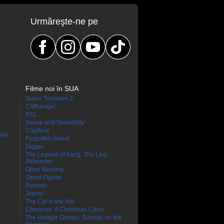
Urmăreşte-ne pe
Filme noi în SUA
Super Troopers 3
Cliffhanger
P31
Sense and Sensibility
Clayface
Sex
Forgotten Island
Digger
The Legend of Aang: The Last
Airbender
Other Mommy
Street Fighter
Remain
Jimmy
The Cat in the Hat
Ebenezer: A Christmas Carol
The Hunger Games: Sunrise on the