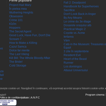
Filme populare
Fall 2: Deadpoint
Project Hail Mary
Handbook for Superheroes
În pielea mea
Sacrifice
Wuthering Heights
Don't Look Back in Anger
Obsession
By Any Means
Crime 101
Le crime du 3e étage
Kîzîm
Dosarele orașului alb
Hoppers
Practical Magic 2
The Secret Agent
Coyote vs. Acme
Good Luck, Have Fun, Don't Die
Iertarea
Scream 7
Värn
How to Make a Killing
Cats in the Museum: Treasures o
Cazul Samca
Egypt
eni
Dolce far niente
3 zile în septembrie
The Last Viking
Resident Evil
Kill Bill: The Whole Bloody Affair
Heart of the Beast
The Bride!
Runner
Cold Storage
Los domingos
Atlasul Universului
aza
all
ke
losește cookie-uri. Navigând în continuare, vă exprimați acordul asupra folosirii cookie-urilor.
agia®
Program cinema
Politica de confidențialitate
|
A.N.P.C