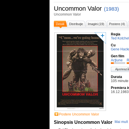
Uncommon Valor
(1983)
Uncommon Valor
Detalii
Distribuţie
Imagini (19)
Postere (4)
Regia
Ted Kotchef
Cu
Gene Hac
Gen film
Acţiune
R
Ajustează
Durata
105 minute
Premiera i
16.12.1983
Postere Uncommon Valor
Sinopsis Uncommon Valor
Mai mult