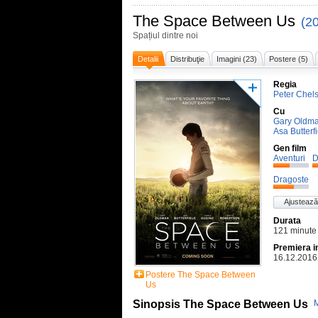
The Space Between Us
(2
Spațiul dintre noi
Detalii
Distribuţie
Imagini (23)
Postere (5)
Regia
Peter Chel
Cu
Gary Oldm
Asa Butterf
Gen film
Aventuri
D
Dragoste
Ajustează
Durata
121 minute
Premiera i
16.12.2016
Postere The Space Between
Us
Sinopsis The Space Between Us
M