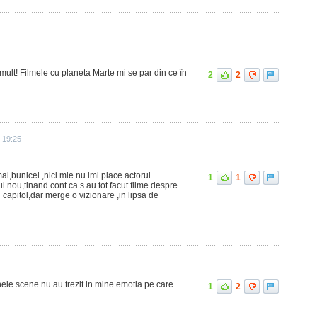
 mult! Filmele cu planeta Marte mi se par din ce în
2
2
 19:25
mai,bunicel ,nici mie nu imi place actorul
1
1
ul nou,tinand cont ca s au tot facut filme despre
 capitol,dar merge o vizionare ,in lipsa de
ele scene nu au trezit in mine emotia pe care
1
2