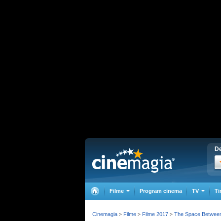
De
Filme
Program cinema
TV
Ti
Cinemagia
Filme
Filme 2017
The Space Betwee
>
>
>