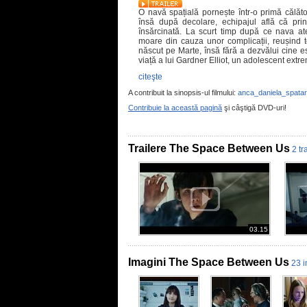
O navă spațială pornește într-o primă călăto
însă după decolare, echipajul află că prin
însărcinată. La scurt timp după ce nava a
moare din cauza unor complicații, reușind
născut pe Marte, însă fără a dezvălui cine es
viață a lui Gardner Elliot, un adolescent extre
citeşte
A contribuit la sinopsis-ul filmului:
anca_daniela_spata
Contribuie la această pagină
şi câştigă DVD-uri!
Trailere The Space Between Us
2 tr
03.15
Imagini The Space Between Us
23 i