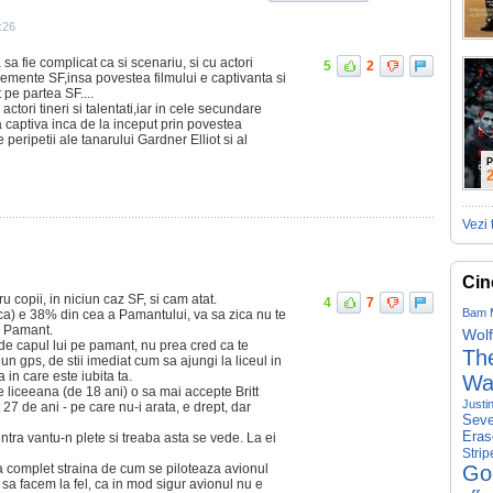
:26
 sa fie complicat ca si scenariu, si cu actori
5
2
elemente SF,insa povestea filmului e captivanta si
pe partea SF....
actori tineri si talentati,iar in cele secundare
va captiva inca de la inceput prin povestea
 peripetii ale tanarului Gardner Elliot si al
P
Vezi 
Cin
 copii, in niciun caz SF, si cam atat.
4
7
Bam 
ca) e 38% din cea a Pamantului, va sa zica nu te
e Pamant.
Wolf
de capul lui pe pamant, nu prea cred ca te
The
un gps, de stii imediat cum sa ajungi la liceul in
a in care este iubita ta.
Wa
de liceeana (de 18 ani) o sa mai accepte Britt
Justi
 27 de ani - pe care nu-i arata, e drept, dar
Seve
Eras
intra vantu-n plete si treaba asta se vede. La ei
Strip
a complet straina de cum se piloteaza avionul
Go
sa facem la fel, ca in mod sigur avionul nu e