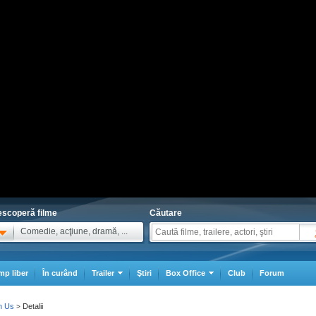
scoperă filme
Căutare
Comedie, acţiune, dramă, ...
mp liber
În curând
Trailer
Ştiri
Box Office
Club
Forum
n Us
Detalii
>