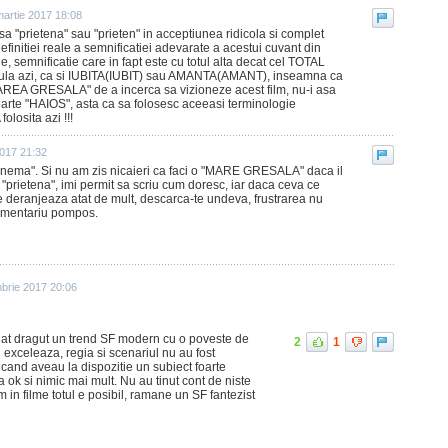
martie 2017 18:08
sa "prietena" sau "prieten" in acceptiunea ridicola si complet
efinitiei reale a semnificatiei adevarate a acestui cuvant din
e, semnificatie care in fapt este cu totul alta decat cel TOTAL
la azi, ca si IUBITA(IUBIT) sau AMANTA(AMANT), inseamna ca
MAREA GRESALA" de a incerca sa vizioneze acest film, nu-i asa
 foarte "HAIOS", asta ca sa folosesc aceeasi terminologie
osita azi !!!
2017 21:32
cinema". Si nu am zis nicaieri ca faci o "MARE GRESALA" daca il
e "prietena", imi permit sa scriu cum doresc, iar daca ceva ce
e deranjeaza atat de mult, descarca-te undeva, frustrarea nu
comentariu pompos.
brie 2017 20:06
nat dragut un trend SF modern cu o poveste de
2
1
u exceleaza, regia si scenariul nu au fost
 cand aveau la dispozitie un subiect foarte
a ok si nimic mai mult. Nu au tinut cont de niste
m in filme totul e posibil, ramane un SF fantezist