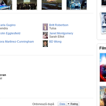
arla Gugino
Britt Robertson
endra
Tulsa
olin Egglesfield
Janet Montgomery
Sarah Elliot
ora Martinez-Cunningham
BD Wong
Fil
Ecran
al
Ordonează după
Data
Rating