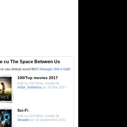
te cu The Space Between Us
lace sau deteşti acest film?
Adaugă-l într-o listă!
100/Top movies 2017
listă cu 100 filme, creată de
victor_homescu
pe 26 Mai 2017
Sci-Fi
listă cu 219 filme, creată de
Vorador
pe 19 Septembrie 2011