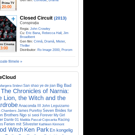
Gen film:
Comedie
,
Dramă
Prima TV
20:00
Closed Circuit
(2013)
Conspirația
Regia:
John Crowley
Cu:
Eric Bana
,
Rebecca Hall
,
Jim
Broadbent
Gen film:
Crimă
,
Dramă
,
Mister
,
ro Cinema
Thriller
23:00
Distribuitor:
Ro Image 2000
,
Prorom
toate filmele »
eCloud
Big Bad
San shao ye de jian
Margera
Sridevi
The Chronicles of Narnia:
 Lion, the Witch and the
rdrobe
Anaconda III
John Leguizamo
James Purefoy
Seven Brides for
n Chambers
Ngo si seoi
n Brothers
Forever My Girl
er
Dante 01
Racing
Matilda Pascal-Cojocarita
Ferien mit Silvester
es
Kathleen Kinmont
od Witch
Ken Park
En kongelig