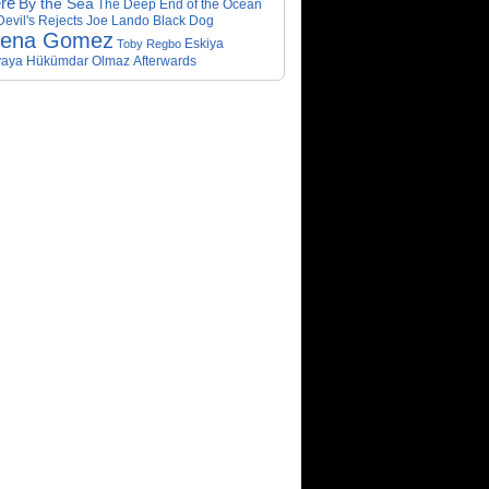
re
By the Sea
The Deep End of the Ocean
evil's Rejects
Joe Lando
Black Dog
lena Gomez
Eskiya
Toby Regbo
aya Hükümdar Olmaz
Afterwards