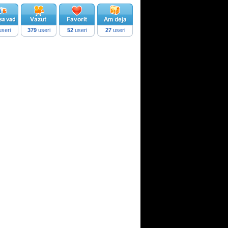
seri
379
useri
52
useri
27
useri