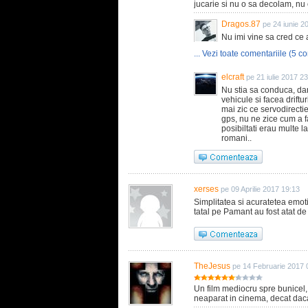
jucarie si nu o sa decolam, n
Dragos.87
pe 24 iunie 2
Nu imi vine sa cred ce a
... Vezi toate comentariile (5 co
elcraft
pe 21 iulie 2017 2
Nu stia sa conduca, dar
vehicule si facea drift
mai zic ce servodirecti
gps, nu ne zice cum a fa
posibiltati erau multe l
romani..
xerses
pe 09 Aprilie 2017 19:13
Simplitatea si acuratetea emoti
tatal pe Pamant au fost atat de 
TheJesus
pe 14 Februarie 2017 
Un film mediocru spre bunicel, 
neaparat in cinema, decat daca