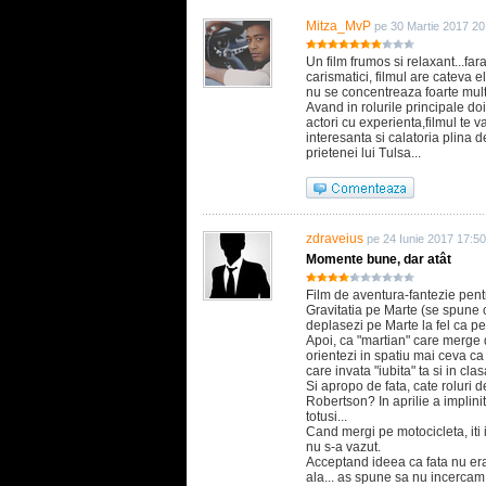
Mitza_MvP
pe 30 Martie 2017 20
Un film frumos si relaxant...fara
carismatici, filmul are cateva 
nu se concentreaza foarte mult 
Avand in rolurile principale doi 
actori cu experienta,filmul te 
interesanta si calatoria plina de
prietenei lui Tulsa...
zdraveius
pe 24 Iunie 2017 17:50
Momente bune, dar atât
Film de aventura-fantezie pentru
Gravitatia pe Marte (se spune 
deplasezi pe Marte la fel ca p
Apoi, ca "martian" care merge 
orientezi in spatiu mai ceva ca 
care invata "iubita" ta si in clas
Si apropo de fata, cate roluri 
Robertson? In aprilie a implinit
totusi...
Cand mergi pe motocicleta, iti 
nu s-a vazut.
Acceptand ideea ca fata nu er
ala... as spune sa nu incercam 