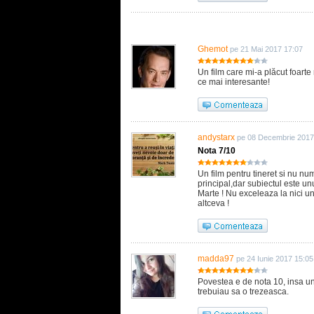
Ghemot
pe 21 Mai 2017 17:07
Un film care mi-a plăcut foarte
ce mai interesante!
andystarx
pe 08 Decembrie 2017
Nota 7/10
Un film pentru tineret si nu nu
principal,dar subiectul este un
Marte ! Nu exceleaza la nici un
altceva !
madda97
pe 24 Iunie 2017 15:05
Povestea e de nota 10, insa un
trebuiau sa o trezeasca.