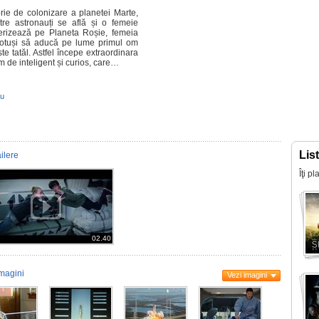
rie de colonizare a planetei Marte,
tre astronauți se află și o femeie
terizează pe Planeta Roșie, femeia
 totuși să aducă pe lume primul om
te tatăl. Astfel începe extraordinara
m de inteligent și curios, care…
ru
Lis
ailere
Îţi p
02.40
magini
Vezi imagini