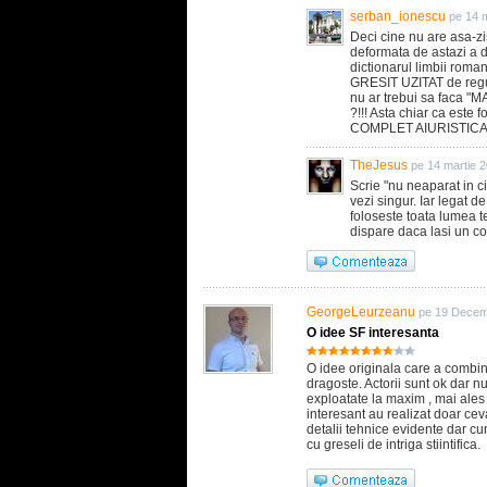
serban_ionescu
pe 14 
Deci cine nu are asa-zi
deformata de astazi a d
dictionarul limbii roman
GRESIT UZITAT de regu
nu ar trebui sa faca "
?!!! Asta chiar ca este
COMPLET AIURISTICA fol
TheJesus
pe 14 martie 
Scrie "nu neaparat in 
vezi singur. Iar legat d
foloseste toata lumea t
dispare daca lasi un 
GeorgeLeurzeanu
pe 19 Decem
O idee SF interesanta
O idee originala care a combi
dragoste. Actorii sunt ok dar n
exploatate la maxim , mai ales
interesant au realizat doar cev
detalii tehnice evidente dar cu
cu greseli de intriga stiintifica.