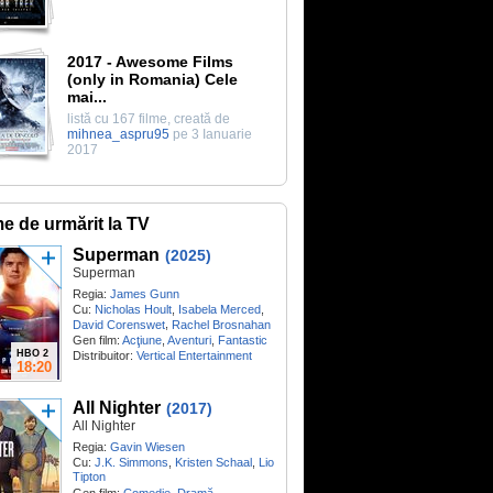
2017 - Awesome Films
(only in Romania) Cele
mai...
listă cu 167 filme, creată de
mihnea_aspru95
pe 3 Ianuarie
2017
me de urmărit la TV
Superman
(2025)
Superman
Regia:
James Gunn
Cu:
Nicholas Hoult
,
Isabela Merced
,
,
David Corenswet
Rachel Brosnahan
Gen film:
Acţiune
,
Aventuri
,
Fantastic
HBO 2
Distribuitor:
Vertical Entertainment
18:20
All Nighter
(2017)
All Nighter
Regia:
Gavin Wiesen
Cu:
J.K. Simmons
,
Kristen Schaal
,
Lio
Tipton