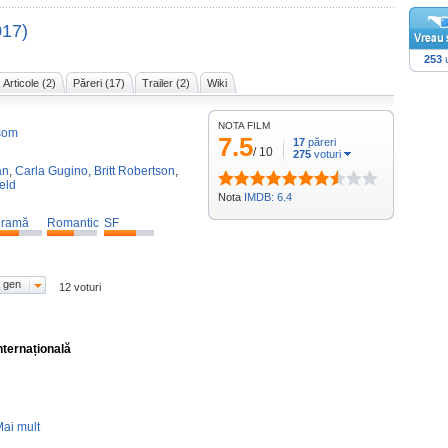
017)
253
u
Articole (2)
Păreri (17)
Trailer (2)
Wiki
NOTA FILM
som
7.5
17
păreri
/
10
275
voturi
an
,
Carla Gugino
,
Britt Robertson
,
ield
Nota
IMDB: 6.4
ramă
Romantic
SF
 gen
12 voturi
nternațională
ai mult