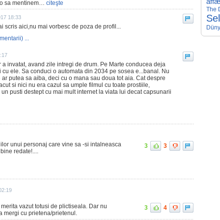
affæ
u o sa mentinem…
citeşte
The D
Se
017 18:33
i scris aici,nu mai vorbesc de poza de profil...
Düny
mentarii) ...
3:17
 a invatat, avand zile intregi de drum. Pe Marte conducea deja
uri cu ele. Sa conduci o automata din 2034 pe sosea e...banal. Nu
e ar putea sa aiba, deci cu o mana sau doua tot aia. Cat despre
cut si nici nu era cazul sa umple filmul cu toate prostiile,
a un pusti destept cu mai mult internet la viata lui decat capsunarii
ilor unui personaj care vine sa -si intalneasca
3
3
bine redate!....
02:19
merita vazut totusi de plictiseala. Dar nu
3
4
 mergi cu prietena/prietenul.