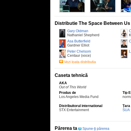
Distributie The Space Between Us
Gary Oldman
C
Nathaniel Shepherd
K
Asa Butterfield
C
Gardner Elliot
Peter Chelsom
L
Centaur (voce)
Vezi toata distributia
Caseta tehnică
AKA
Out of This World
Produs de
Tip 
Los Angeles Media Fund
norm
Distribuitorul international
Țara
STX Entertainment
SUA
Părerea ta
Spune-ţi părerea