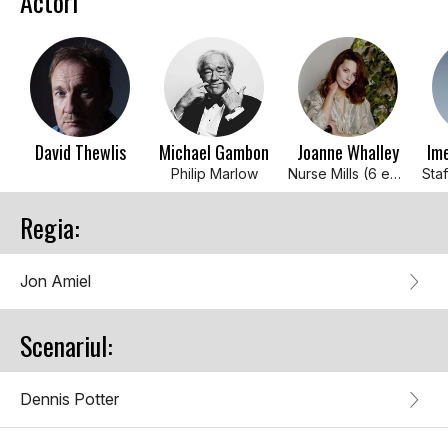
Actori
David Thewlis
Michael Gambon
Joanne Whalley
Im
Philip Marlow
Nurse Mills (6 episodes, 1986)
Regia:
Jon Amiel
Scenariul:
Dennis Potter