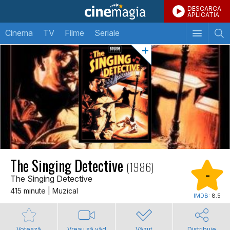
DESCARCA
APLICATIA
Cinema
TV
Filme
Seriale
The Singing Detective
(1986)
-
The Singing Detective
415 minute | Muzical
IMDB:
8.5
Votează
Vreau să văd
Văzut
Distribuie