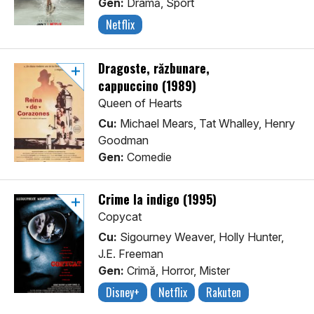
Gen:
Dramă, Sport
Netflix
Dragoste, răzbunare,
cappuccino (1989)
Queen of Hearts
Cu:
Michael Mears, Tat Whalley, Henry
Goodman
Gen:
Comedie
Crime la indigo (1995)
Copycat
Cu:
Sigourney Weaver, Holly Hunter,
J.E. Freeman
Gen:
Crimă, Horror, Mister
Disney+
Netflix
Rakuten