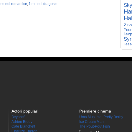
lme noi romantice
,
filme noi dragoste
Sky
Har
Hal
2
Be
Yeon
l'ex
Syr
Tees
Actori populari
Premiere cinema
Beyoncé
Uma Musume: Pretty Derby -...
Adrien Brody
Ice Cream Man
Cate Blanchett
The Pout-Pout Fish
Charlize Theron