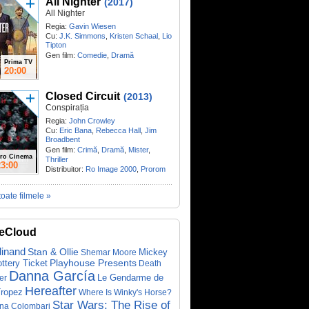
All Nighter
(2017)
All Nighter
Regia:
Gavin Wiesen
Cu:
J.K. Simmons
,
Kristen Schaal
,
Lio
Tipton
Gen film:
Comedie
,
Dramă
Prima TV
20:00
Closed Circuit
(2013)
Conspirația
Regia:
John Crowley
Cu:
Eric Bana
,
Rebecca Hall
,
Jim
Broadbent
Gen film:
Crimă
,
Dramă
,
Mister
,
ro Cinema
Thriller
23:00
Distribuitor:
Ro Image 2000
,
Prorom
toate filmele »
eCloud
dinand
Stan & Ollie
Mickey
Shemar Moore
ottery Ticket
Playhouse Presents
Death
Danna García
Le Gendarme de
er
Hereafter
Tropez
Where Is Winky's Horse?
Star Wars: The Rise of
ina Colombari