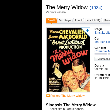
The Merry Widow
(1934)
Văduva veselă
Detalii
Distribuţie
Premii
Imagini (11)
Post
Regia
Ernst Lubit
Cu
Maurice Ch
Gen film
Comedie
M
Ajustează
Durata
99 minute
Premiera i
11.10.1934
Postere The Merry Widow
Sinopsis The Merry Widow
Acest film nu are sinopsis.