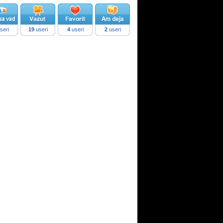
seri
19
useri
4
useri
2
useri