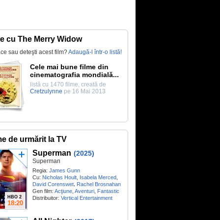
te cu The Merry Widow
lace sau deteşti acest film?
Adaugă-l într-o listă!
Cele mai bune filme din
cinematografia mondială...
listă cu 1470 filme, creată de
Cretzulynne
pe 16 Mai 2013
me de urmărit la TV
Superman
(2025)
Superman
Regia:
James Gunn
Cu:
Nicholas Hoult
,
Isabela Merced
,
,
David Corenswet
Rachel Brosnahan
Gen film:
Acţiune
,
Aventuri
,
Fantastic
HBO 2
Distribuitor:
Vertical Entertainment
18:20