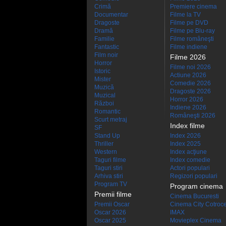
Crimă
Premiere cinema
Documentar
Filme la TV
Dragoste
Filme pe DVD
Dramă
Filme pe Blu-ray
Familie
Filme româneşti
Fantastic
Filme indiene
Film noir
Filme 2026
Horror
Filme noi 2026
Istoric
Actiune 2026
Mister
Comedie 2026
Muzică
Dragoste 2026
Muzical
Horror 2026
Război
Indiene 2026
Romantic
Româneşti 2026
Scurt metraj
Index filme
SF
Stand Up
Index 2026
Thriller
Index 2025
Western
Index acţiune
Taguri filme
Index comedie
Taguri stiri
Actori populari
Arhiva stiri
Regizori populari
Program TV
Program cinema
Premii filme
Cinema Bucuresti
Premii Oscar
Cinema City Cotroc
Oscar 2026
IMAX
Oscar 2025
Movieplex Cinema