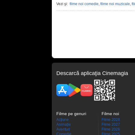
Vezi şi:
filme noi comedie
,
filme noi muzicale
,
fi
Descarcă aplicaţia Cinemagia
Filme pe genuri
Filme noi
Acţiune
Filme 2028
Animaţie
Filme 2027
Aventuri
Filme 2026
Comedie
Filme 2025