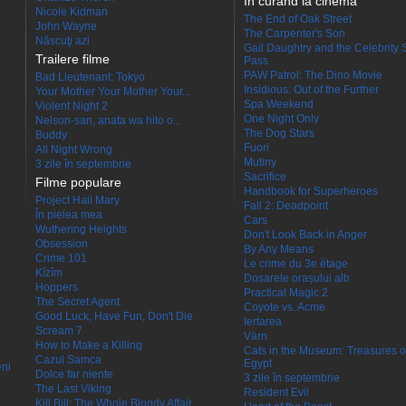
În curând la cinema
Nicole Kidman
The End of Oak Street
John Wayne
The Carpenter's Son
Născuţi azi
Gail Daughtry and the Celebrity 
Trailere filme
Pass
PAW Patrol: The Dino Movie
Bad Lieutenant: Tokyo
Insidious: Out of the Further
Your Mother Your Mother Your...
Spa Weekend
Violent Night 2
One Night Only
Nelson-san, anata wa hito o...
The Dog Stars
Buddy
Fuori
All Night Wrong
Mutiny
3 zile în septembrie
Sacrifice
Filme populare
Handbook for Superheroes
Project Hail Mary
Fall 2: Deadpoint
În pielea mea
Cars
Wuthering Heights
Don't Look Back in Anger
Obsession
By Any Means
Crime 101
Le crime du 3e étage
Kîzîm
Dosarele orașului alb
Hoppers
Practical Magic 2
The Secret Agent
Coyote vs. Acme
Good Luck, Have Fun, Don't Die
Iertarea
Scream 7
Värn
How to Make a Killing
Cats in the Museum: Treasures o
Cazul Samca
Egypt
eni
Dolce far niente
3 zile în septembrie
The Last Viking
Resident Evil
Kill Bill: The Whole Bloody Affair