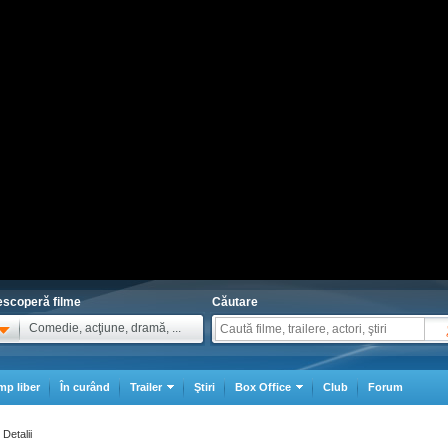
scoperă filme
Căutare
Comedie, acţiune, dramă, ...
mp liber
În curând
Trailer
Ştiri
Box Office
Club
Forum
Detalii
>