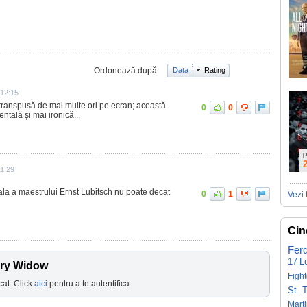
Ordonează după
Data
Rating
 12:15
 transpusă de mai multe ori pe ecran; această
0
0
ntală şi mai ironică...
P
11:29
la a maestrului Ernst Lubitsch nu poate decat
0
1
Vezi 
Cin
Fer
17
L
rry Widow
Fight
cat. Click
aici
pentru a te autentifica.
St. 
Mart