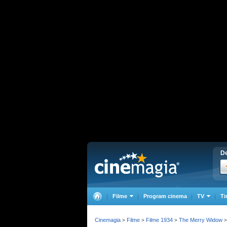
De
Filme
Program cinema
TV
Ti
Cinemagia
Filme
Filme 1934
The Merry Widow
>
>
>