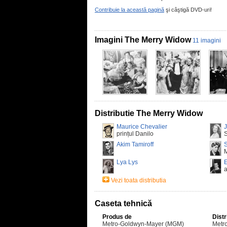
Contribuie la această pagină
şi câştigă DVD-uri!
Imagini The Merry Widow
11 imagini
Distributie The Merry Widow
Maurice Chevalier
prințul Danilo
Akim Tamiroff
S
Lya Lys
E
Vezi toata distributia
Caseta tehnică
Produs de
Distr
Metro-Goldwyn-Mayer (MGM)
Metr