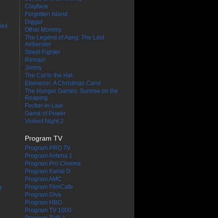
Clayface
Forgotten Island
Digger
Sex
Other Mommy
The Legend of Aang: The Last
Airbender
Street Fighter
Remain
Jimmy
The Cat in the Hat
Ebenezer: A Christmas Carol
The Hunger Games: Sunrise on the
Reaping
Focker-in-Law
Game of Power
Violent Night 2
Program TV
Program PRO TV
Program Antena 1
Program Pro Cinema
Program Kanal D
Program AMC
Program FilmCafe
f
Program Diva
Program HBO
Program TV 1000