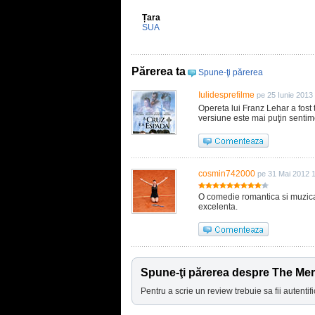
Țara
SUA
Părerea ta
Spune-ţi părerea
Iulidesprefilme
pe 25 Iunie 2013
Opereta lui Franz Lehar a fost
versiune este mai puţin sentime
cosmin742000
pe 31 Mai 2012 
O comedie romantica si muzica
excelenta.
Spune-ţi părerea despre The Me
Pentru a scrie un review trebuie sa fii autentifi