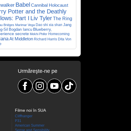
Babel
walker
Cannibal Holocaust
ry Potter and the Deathly
lows: Part I
Liv Tyler
The Ring
Dao shi xia shan
Jang
au Bridges
Marimar Vega
Bogdan Iancu
Blueberry,
g-Sil
perience secrete
Homecoming
Mekhi Phifer
iana
At Middleton
Richard Harris
Dita Von
e
Urmăreşte-ne pe
Filme noi în SUA
Cliffhanger
P31
American Summer
Sense and Sensibility