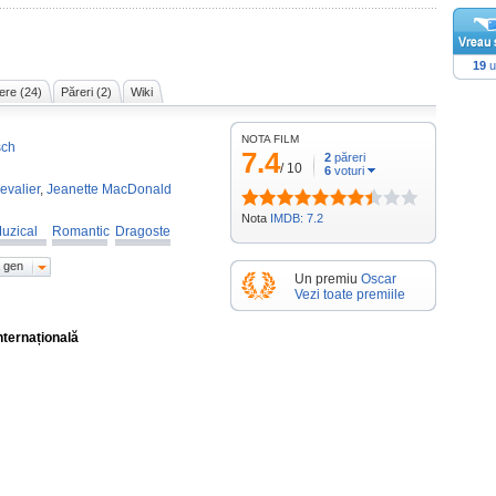
19
u
ere (24)
Păreri (2)
Wiki
NOTA FILM
sch
7.4
2
păreri
/
10
6
voturi
evalier
,
Jeanette MacDonald
Nota
IMDB: 7.2
uzical
Romantic
Dragoste
 gen
Un premiu
Oscar
Vezi toate premiile
nternațională