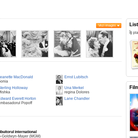
Lis
Vezi imagini
Îţi p
Jeanette MacDonald
Ernst Lubitsch
Sonia
Fil
terling Holloway
Una Merkel
Mishka
regina Dolores
dward Everett Horton
Lane Chandler
ambasadorul Popoff
ibuitorul international
o-Goldwyn-Mayer (MGM)