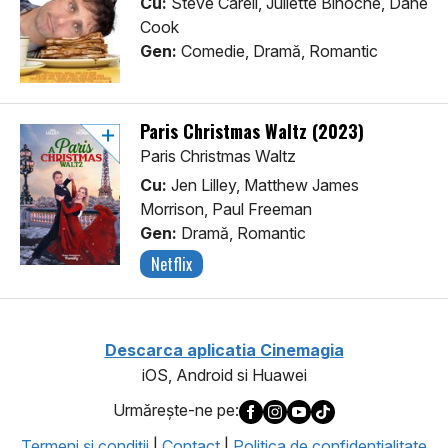
Cu:
Steve Carell, Juliette Binoche, Dane
Cook
Gen:
Comedie, Dramă, Romantic
Paris Christmas Waltz (2023)
Paris Christmas Waltz
Cu:
Jen Lilley, Matthew James
Morrison, Paul Freeman
Gen:
Dramă, Romantic
Netflix
Descarca aplicatia Cinemagia
iOS, Android si Huawei
Urmăreşte-ne pe:
Termeni şi condiţii
|
Contact
|
Politica de confidentialitate