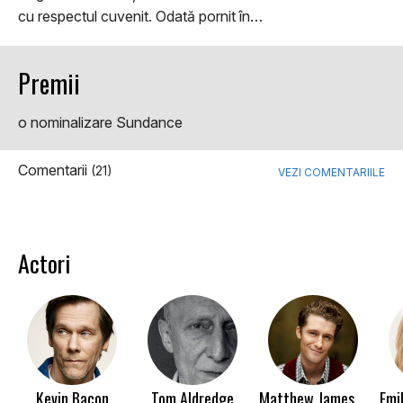
cu respectul cuvenit. Odată pornit în…
Premii
o nominalizare Sundance
Comentarii
(21)
VEZI COMENTARIILE
Actori
Kevin Bacon
Tom Aldredge
Matthew James Morrison
Emi