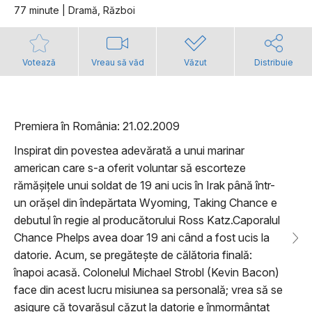
77 minute | Dramă, Război
Votează
Vreau să văd
Văzut
Distribuie
Premiera în România: 21.02.2009
Inspirat din povestea adevărată a unui marinar
american care s-a oferit voluntar să escorteze
rămășițele unui soldat de 19 ani ucis în Irak până într-
un orășel din îndepărtata Wyoming, Taking Chance e
debutul în regie al producătorului Ross Katz.Caporalul
Chance Phelps avea doar 19 ani când a fost ucis la
datorie. Acum, se pregătește de călătoria finală:
înapoi acasă. Colonelul Michael Strobl (Kevin Bacon)
face din acest lucru misiunea sa personală; vrea să se
asigure că tovarășul căzut la datorie e înmormântat