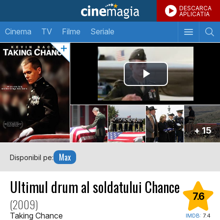
DESCARCA
APLICATIA
Cinema
TV
Filme
Seriale
+ 15
Max
Disponibil pe:
Ultimul drum al soldatului Chance
7.6
(2009)
Taking Chance
IMDB:
7.4