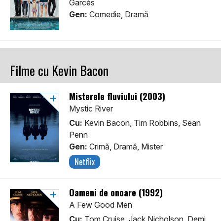
Garcés
Gen:
Comedie, Dramă
Filme cu Kevin Bacon
Misterele fluviului (2003)
Mystic River
Cu:
Kevin Bacon, Tim Robbins, Sean
Penn
Gen:
Crimă, Dramă, Mister
Netflix
Oameni de onoare (1992)
A Few Good Men
Cu:
Tom Cruise, Jack Nicholson, Demi