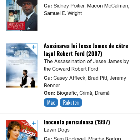
Cu:
Sidney Poitier, Macon McCalman,
Samuel E. Wright
Asasinarea lui Jesse James de către
lașul Robert Ford (2007)
The Assassination of Jesse James by
the Coward Robert Ford
Cu:
Casey Affleck, Brad Pitt, Jeremy
Renner
Gen:
Biografic, Crimă, Dramă
Max
Rakuten
Inocenta periculoasa (1997)
Lawn Dogs
Cu:
Sam Rockwell, Mischa Barton,