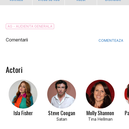
AG - AUDIENTA GENERALA
Comentarii
COMENTEAZA
Actori
Isla Fisher
Steve Coogan
Molly Shannon
P
Satan
Tina Hellman