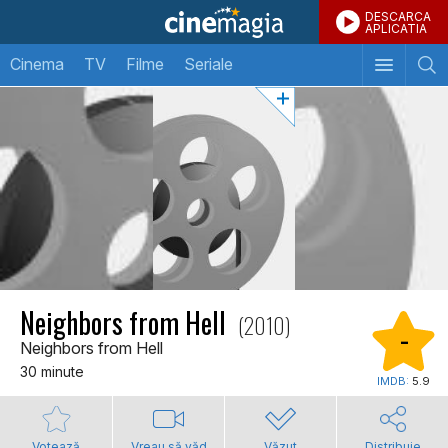
DESCARCA
APLICATIA
Cinema
TV
Filme
Seriale
Neighbors from Hell
(2010)
-
Neighbors from Hell
30 minute
IMDB:
5.9
Votează
Vreau să văd
Văzut
Distribuie