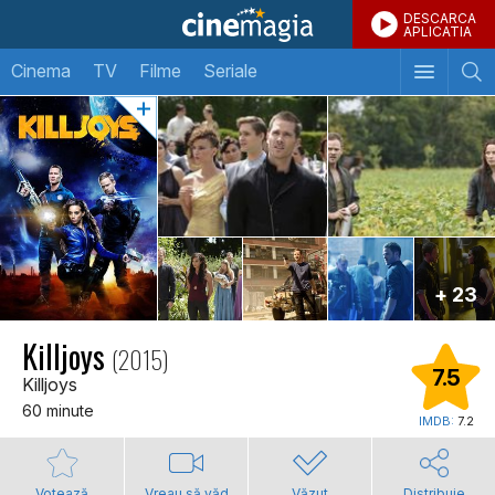
DESCARCA
APLICATIA
Cinema
TV
Filme
Seriale
+ 23
Killjoys
(2015)
7.5
Killjoys
60 minute
IMDB:
7.2
Votează
Vreau să văd
Văzut
Distribuie