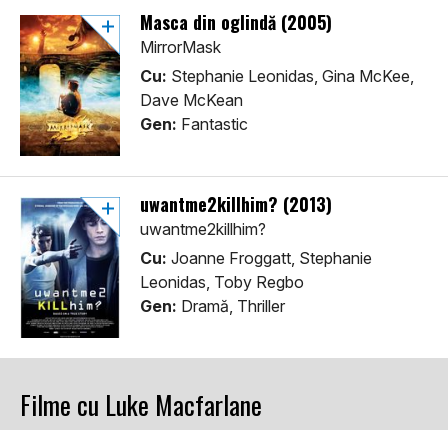
Masca din oglindă (2005)
MirrorMask
Cu:
Stephanie Leonidas, Gina McKee,
Dave McKean
Gen:
Fantastic
uwantme2killhim? (2013)
uwantme2killhim?
Cu:
Joanne Froggatt, Stephanie
Leonidas, Toby Regbo
Gen:
Dramă, Thriller
Filme cu Luke Macfarlane