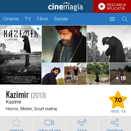
DESCARCA
APLICATIA
Cinema
TV
Filme
Seriale
+ 19
Kazimir
(2013)
7.0
Kazimir
Horror, Mister, Scurt metraj
IMDB:
7.3
Votează
Vreau să văd
Văzut
Distribuie