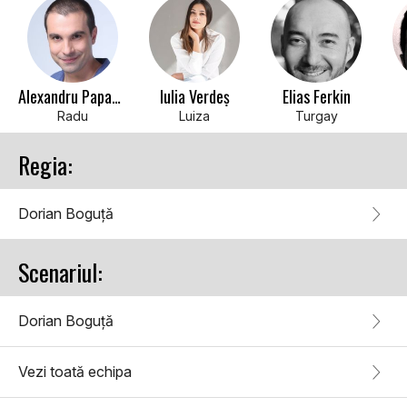
Alexandru Papadopol
Iulia Verdeș
Elias Ferkin
Radu
Luiza
Turgay
Regia:
Dorian Boguță
Scenariul:
Dorian Boguță
Vezi toată echipa