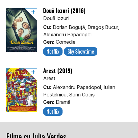
Două lozuri (2016)
Două lozuri
Cu:
Dorian Boguță, Dragoș Bucur,
Alexandru Papadopol
Gen:
Comedie
Netflix
Sky Showtime
Arest (2019)
Arest
Cu:
Alexandru Papadopol, Iulian
Postelnicu, Sorin Cociș
Gen:
Dramă
Netflix
Filme cu Iulia Verdeș