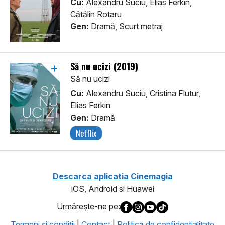
Cu:
Alexandru Suciu, Elias Ferkin,
Cătălin Rotaru
Gen:
Dramă, Scurt metraj
Să nu ucizi (2019)
Să nu ucizi
Cu:
Alexandru Suciu, Cristina Flutur,
Elias Ferkin
Gen:
Dramă
Netflix
Descarca aplicatia Cinemagia
iOS, Android si Huawei
Urmăreşte-ne pe:
Termeni şi condiţii
|
Contact
|
Politica de confidentialitate