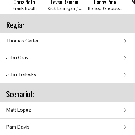
Chris Noth
Leven Rambin
Danny Pino
M
Frank Booth
Kick Lannigan / ... (9 episodes, 2018)
Bishop (2 episodes)
Regia:
Thomas Carter
John Gray
John Terlesky
Scenariul:
Matt Lopez
Pam Davis