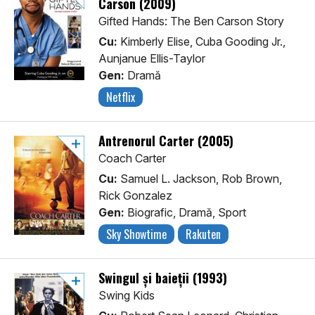
Carson (2009)
Gifted Hands: The Ben Carson Story
Cu:
Kimberly Elise, Cuba Gooding Jr.,
Aunjanue Ellis-Taylor
Gen:
Dramă
Netflix
Antrenorul Carter (2005)
Coach Carter
Cu:
Samuel L. Jackson, Rob Brown,
Rick Gonzalez
Gen:
Biografic, Dramă, Sport
Sky Showtime
Rakuten
Swingul și baieții (1993)
Swing Kids