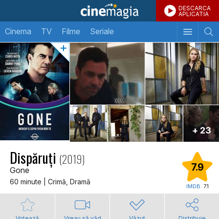
DESCARCA
APLICATIA
Cinema
TV
Filme
Seriale
+ 23
Dispăruți
(2019)
7.9
Gone
60 minute | Crimă, Dramă
IMDB:
7.1
Votează
Vreau să văd
Văzut
Distribuie