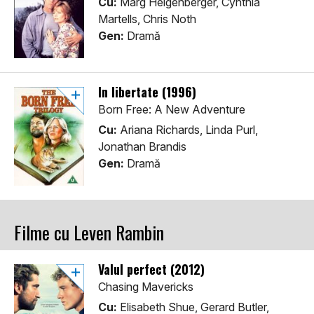
Cu:
Marg Helgenberger, Cynthia
Martells, Chris Noth
Gen:
Dramă
În libertate (1996)
Born Free: A New Adventure
Cu:
Ariana Richards, Linda Purl,
Jonathan Brandis
Gen:
Dramă
Filme cu Leven Rambin
Valul perfect (2012)
Chasing Mavericks
Cu:
Elisabeth Shue, Gerard Butler,