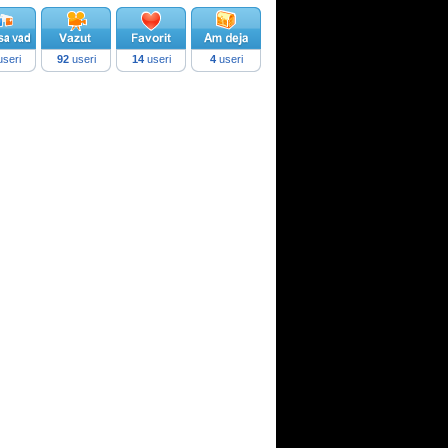
seri
92
useri
14
useri
4
useri