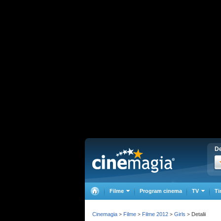
De
Filme
Program cinema
TV
Ti
Cinemagia
Filme
Filme 2012
Girls
Detalii
>
>
>
>