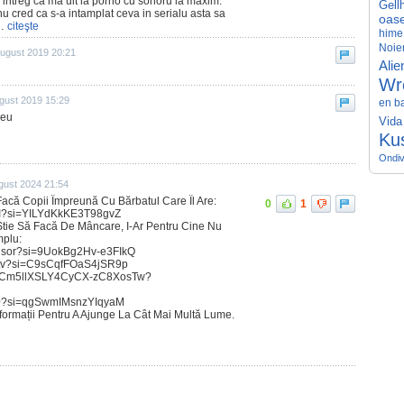
intreg ca ma uit la porno cu sonoru la maxim.
Gell
 nu cred ca s-a intamplat ceva in serialu asta sa
oase
…
citeşte
hime
Noiem
august 2019 20:21
Alie
Wr
gust 2019 15:29
en b
 eu
Vida
Ku
Ondiv
gust 2024 21:54
Facă Copii Împreună Cu Bărbatul Care Îl Are:
0
1
mI?si=YILYdKkKE3T98gvZ
Știe Să Facă De Mâncare, I-Ar Pentru Cine Nu
mplu:
eusor?si=9UokBg2Hv-e3FIkQ
ostv?si=C9sCqfFOaS4jSR9p
l/UCm5llXSLY4CyCX-zC8XosTw?
60?si=qgSwmIMsnzYIqyaM
nformații Pentru A Ajunge La Cât Mai Multă Lume.