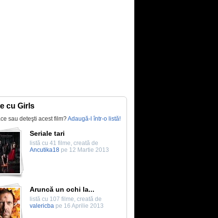
te cu Girls
lace sau deteşti acest film?
Adaugă-l într-o listă!
Seriale tari
listă cu 41 filme, creată de
Ancutika18
pe 12 Martie 2013
Aruncă un ochi la...
listă cu 107 filme, creată de
valericba
pe 16 Aprilie 2013