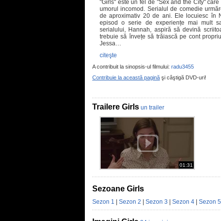
"Girls" este un fel de "Sex and the City" care
umorul incomod. Serialul de comedie urmăreș
de aproximativ 20 de ani. Ele locuiesc în
episod o serie de experiențe mai mult sau
serialului, Hannah, aspiră să devină scriito
trebuie să învețe să trăiască pe cont propri
Jessa…
citeşte
A contribuit la sinopsis-ul filmului:
radu3455
Contribuie la această pagină
şi câştigă DVD-uri!
Trailere Girls
un trailer
01:31
Sezoane Girls
Sezon 1
|
Sezon 2
|
Sezon 3
|
Sezon 4
|
Sezon 5