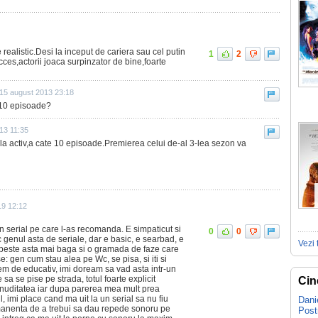
 realistic.Desi la inceput de cariera sau cel putin
1
2
cces,actorii joaca surpinzator de bine,foarte
15 august 2013 23:18
r 10 episoade?
13 11:35
la activ,a cate 10 episoade.Premierea celui de-al 3-lea sezon va
19 12:12
n serial pe care l-as recomanda. E simpaticut si
0
0
c genul asta de seriale, dar e basic, e searbad, e
Vezi 
 si peste asta mai baga si o gramada de faze care
e: gen cum stau alea pe Wc, se pisa, si iti si
rem de educativ, imi doream sa vad asta intr-un
sa se pise pe strada, totul foarte explicit
Cin
 nuditatea iar dupa parerea mea mult prea
l, imi place cand ma uit la un serial sa nu fiu
Dani
rmanenta de a trebui sa dau repede sonoru pe
Pos