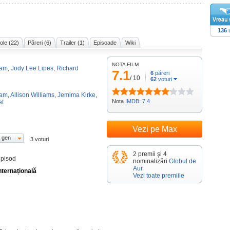
136
u
cole (22)
Păreri (6)
Trailer (1)
Episoade
Wiki
NOTA FILM
ham
,
Jody Lee Lipes
,
Richard
7.1
6
păreri
/
10
62
voturi
ham
,
Allison Williams
,
Jemima Kirke
,
Nota
IMDB: 7.4
et
Vezi pe Max
 gen
3 voturi
2 premii şi 4
episod
nominalizări
Globul de
Aur
nternațională
Vezi toate premiile