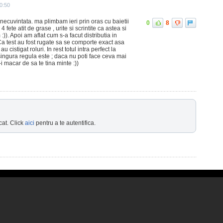
20:50
cuvintata. ma plimbam ieri prin oras cu baietii
0
8
4 fete atit de grase , urite si scrintite ca astea si
)). Apoi am aflat cum s-a facut distributia in
. Ca test au fost rugate sa se comporte exact asa
u cistigat roluri. In rest totul intra perfect la
ngura regula este ; daca nu poti face ceva mai
i macar de sa te tina minte :))
cat. Click
aici
pentru a te autentifica.