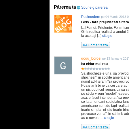
Părerea ta
Spune-ţi părerea
Postmodern
pe 04 Martie 2013 0
Girls - fara prejudecati si fa
[...] Femei. Prietenie. Feminism
Girls,replica realistă a anului
la același [...]
citeşte
gogu_bordei
pe 13 Ianuarie 201
ba chiar mai rau
Sa shocheze e una, sa provoci 
shochezi", in scolile americane 
numit ad-literam "sa provoci vo
Poate ar fi bine ca cei care au
un pic publicul roman, ca sa sti
pe sticla vreun "model" -ceea c
asa, e facut intentionat "sa pr
ce la americani societatea func
americane sunt de fapt realitati
foarte simpla, ei stiu foarte bi
provoace voma", in schimb adol
au o nevoie…
citeşte