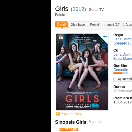
Girls
(2012)
- Serial TV
Fetele
Detalii
Distribuţie
Premii
Imagini (24)
Arti
Regia
Lena Dun
Shepard (I)
Cu
Lena Dun
Zosia Mam
Gen film
Comedie
Ajustează
Durata
30 minute/
Premiera i
15.04.2012
Postere Girls
Sinopsis Girls
Mai mult