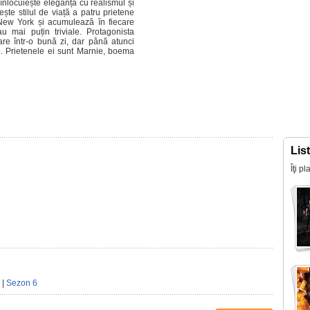
 înlocuiește eleganța cu realismul și
te stilul de viață a patru prietene
 New York și acumulează în fiecare
 mai puțin triviale. Protagonista
are într-o bună zi, dar până atunci
u. Prietenele ei sunt Marnie, boema
Lis
Îţi p
|
Sezon 6