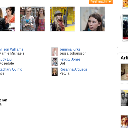
Vezi imagini
Allison Williams
Jemima Kirke
Marnie Michaels
Jessa Johansson
Art
Lucy Liu
Felicity Jones
Mosedale
Dot
Zachary Quinto
Rosanna Arquette
Ace
Petula
Ecran
al