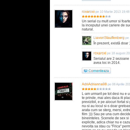
roxaroxi
pe 10 Martie 2013 19:48
Un serial cu mult umor si foarte
la inceputul unei cariere de su
natural.
LiavonStauffenberg
pe 
În prezent, există doa
roxaroxi
pe 18 august 20
Serialul are 2 sezoane 
avea loc in 2014.
AdriAdrianna98
pe 08 Aprilie 20
L-am urmarit pe tot desi nu e u
te prinde, mai ales daca iti pla
previzibil, e pe alocuri fortat
nu-si au locul si-s doar gretoas
arata cum se sterg, mersi, ext
film :))) Sau pe una cum decide 
bineinteles. Scenele de sex si
explicite, adica chiar nu e cazu
nevoita sa stau cu "Frica" pe