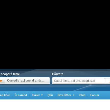
scoperă filme
Căutare
Comedie, acţiune, dramă, ...
mp liber
În curând
Trailer
Ştiri
Box Office
Club
Forum