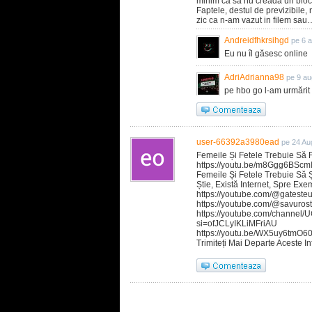
minim ca sa nu creada un bloc 
Faptele, destul de previzibile,
zic ca n-am vazut in filem sau
Andreidfhkrsihgd
pe 6 
Eu nu îl găsesc online
AdriAdrianna98
pe 9 au
pe hbo go l-am urmărit
user-66392a3980ead
pe 24 Au
Femeile Și Fetele Trebuie Să 
https://youtu.be/m8Ggg6BSc
Femeile Și Fetele Trebuie Să 
Știe, Există Internet, Spre Exe
https://youtube.com/@gatest
https://youtube.com/@savur
https://youtube.com/channe
si=ofJCLyIKLiMFriAU
https://youtu.be/WX5uy6tmO
Trimiteți Mai Departe Aceste I