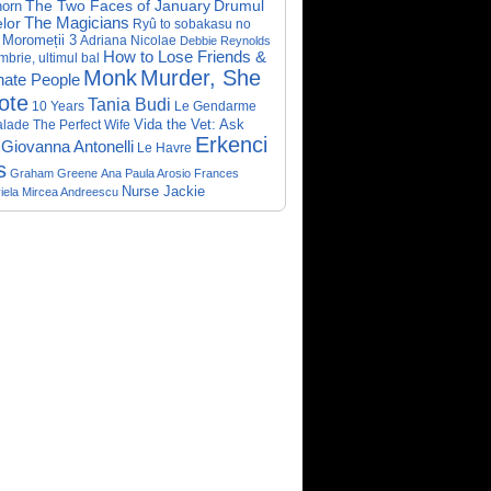
The Two Faces of January
Drumul
horn
lor
The Magicians
Ryû to sobakasu no
Moromeții 3
Adriana Nicolae
Debbie Reynolds
How to Lose Friends &
brie, ultimul bal
Monk
Murder, She
nate People
ote
Tania Budi
10 Years
Le Gendarme
Vida the Vet: Ask
alade
The Perfect Wife
Erkenci
Giovanna Antonelli
Le Havre
s
Graham Greene
Ana Paula Arosio
Frances
Nurse Jackie
iela
Mircea Andreescu