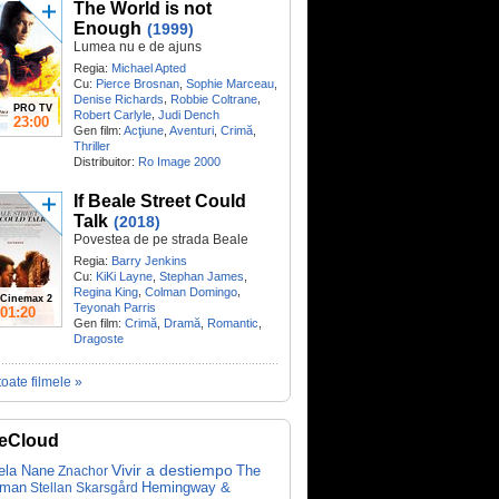
The World is not
Enough
(1999)
Lumea nu e de ajuns
Regia:
Michael Apted
Cu:
Pierce Brosnan
,
Sophie Marceau
,
,
,
Denise Richards
Robbie Coltrane
PRO TV
,
Robert Carlyle
Judi Dench
23:00
Gen film:
Acţiune
,
Aventuri
,
Crimă
,
Thriller
Distribuitor:
Ro Image 2000
If Beale Street Could
Talk
(2018)
Povestea de pe strada Beale
Regia:
Barry Jenkins
Cu:
KiKi Layne
,
Stephan James
,
,
,
Regina King
Colman Domingo
Cinemax 2
Teyonah Parris
01:20
Gen film:
Crimă
,
Dramă
,
Romantic
,
Dragoste
toate filmele »
eCloud
ela Nane
Vivir a destiempo
The
Znachor
tman
Hemingway &
Stellan Skarsgård