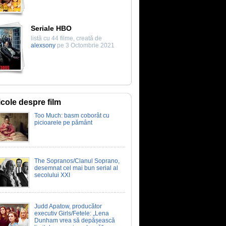
Seriale HBO
listă cu 44 filme, creată de
alexsony
pe 3 Octombrie 2021
icole despre film
Too Much: basm coborât cu
picioarele pe pământ
The Sopranos/Clanul Soprano,
desemnat cel mai bun serial al
secolului XXI
Judd Apatow, producător
executiv Girls/Fetele: „Lena
Dunham vrea să depășească