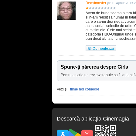
Beastmaster
pe 13 Aprilie 2013 
Avem de buna seama o tara bine
si n-am reusit sa numar in total 
care o sa-mi dea negativ acum :
acest serial, selectie de urite
cum sint ele. Cele mai scrintite a
categoria HBO-Original unde si
bun decit altii atunci socheaza-
Spune-ţi părerea despre Girls
Pentru a scrie un review trebuie sa fii autentifi
Vezi şi:
filme noi comedie
Descarcă aplicaţia Cinemagia