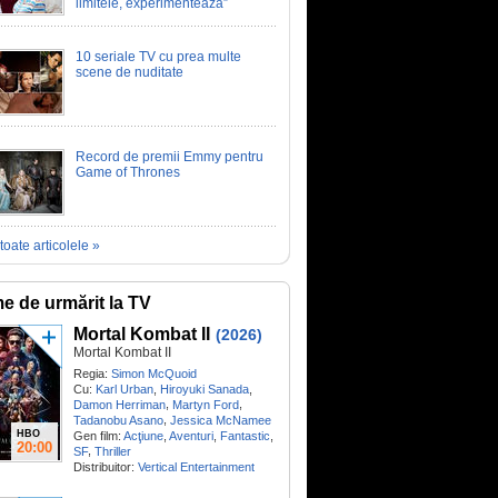
limitele, experimentează”
10 seriale TV cu prea multe
scene de nuditate
Record de premii Emmy pentru
Game of Thrones
toate articolele »
me de urmărit la TV
Mortal Kombat II
(2026)
Mortal Kombat II
Regia:
Simon McQuoid
Cu:
Karl Urban
,
Hiroyuki Sanada
,
,
,
Damon Herriman
Martyn Ford
,
Tadanobu Asano
Jessica McNamee
HBO
Gen film:
Acţiune
,
Aventuri
,
Fantastic
,
20:00
,
SF
Thriller
Distribuitor:
Vertical Entertainment