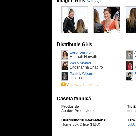
Imagini Girls
24 imagini
Distributie Girls
Lena Dunham
Hannah Horvath
Zosia Mamet
Shoshanna Shapiro
Patrick Wilson
Joshua
Vezi toata distributia
Caseta tehnică
Produs de
Tip 
Apatow Productions
norm
Distribuitorul international
Țara
Home Box Office (HBO)
SUA