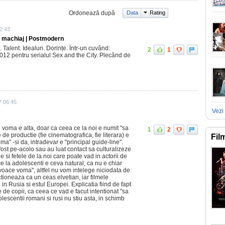
Ordonează după
Data
Rating
2:43
ra machiaj | Postmodern
. Talent. Idealuri. Dorințe. Într-un cuvând:
2
1
 2012 pentru serialul Sex and the City. Plecând de
7 06:45
Vezi 
voma e alta, doar ca ceea ce la noi e numit "sa
1
2
de productie (fie cinematografica, fie literara) e
Fil
ma" -si da, intradevar e "principal guide-line".
 fost pe-acolo sau au luat contact sa culturalizeze
e si fetele de la noi care poate vad in actorii de
e la adolescenti e ceva natural, ca nu e chiar
ovoace voma", altfel nu vom intelege niciodata de
tioneaza ca un ceas elvetian, iar filmele
 in Rusia si estul Europei. Explicatia fiind de fapt
ne de copii, ca ceea ce vad e facut intentionat "sa
escentii romani si rusi nu stiu asta, in schimb