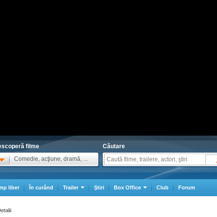
scoperă filme
Căutare
Comedie, acţiune, dramă, ...
mp liber
În curând
Trailer
Ştiri
Box Office
Club
Forum
etalii