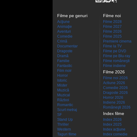
Filme pe genuri
Filme noi
Acţiune
Filme 2028
Animaţie
Filme 2027
Aventuri
Filme 2026
Comedie
Filme 2025
Crimă
Premiere cinema
Documentar
Filme la TV
Dragoste
Filme pe DVD
Dramă
Filme pe Blu-ray
Familie
Filme româneşti
Fantastic
Filme indiene
Film noir
Filme 2026
Horror
Filme noi 2026
Istoric
Actiune 2026
Mister
Comedie 2026
Muzică
Dragoste 2026
Muzical
Horror 2026
Război
Indiene 2026
Romantic
Româneşti 2026
Scurt metraj
Index filme
SF
Stand Up
Index 2026
Thriller
Index 2025
Western
Index acţiune
Taguri filme
Index comedie