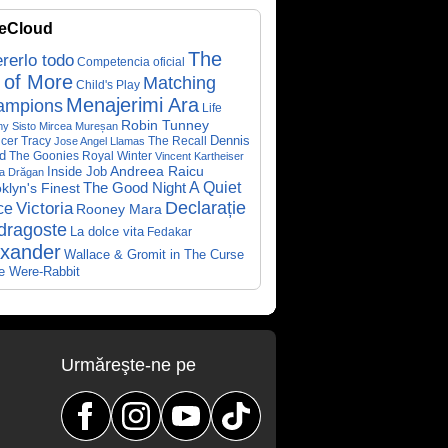
eCloud
The
rerlo todo
Competencia oficial
 of More
Matching
Child's Play
Menajerimi Ara
ampions
Life
Robin Tunney
y Sisto
Mircea Mureșan
Dennis
cer Tracy
The Recall
Jose Angel Llamas
d
The Goonies
Royal Winter
Vincent Kartheiser
Andreea Raicu
Inside Job
a Drăgan
A Quiet
klyn's Finest
The Good Night
Declarație
Victoria
ce
Rooney Mara
dragoste
La dolce vita
Fedakar
exander
Wallace & Gromit in The Curse
he Were-Rabbit
Urmăreşte-ne pe