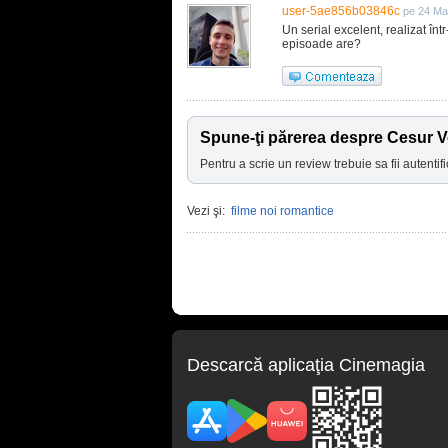
user-5ae856b03846c
pe 24 Ma
Un serial excelent, realizat în
episoade are?
Spune-ţi părerea despre Cesur V
Pentru a scrie un review trebuie sa fii autentifi
Vezi şi:
filme noi romantice
Descarcă aplicaţia Cinemagia