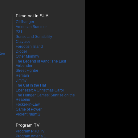
Filme noi în SUA
Cliffhanger
American Summer
P31
Sense and Sensibility
Clayface
Forgotten Island
Digger
Sex
Other Mommy
The Legend of Aang: The Last
Airbender
Street Fighter
Remain
Jimmy
The Cat in the Hat
Ebenezer: A Christmas Carol
The Hunger Games: Sunrise on the
Reaping
Focker-in-Law
Game of Power
Violent Night 2
Program TV
Program PRO TV
Program Antena 1