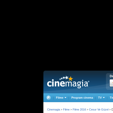
De
Filme
Program cinema
TV
Ti
Cinemagia
Filme
Filme 2016
Cesur Ve Güzel
D
>
>
>
>