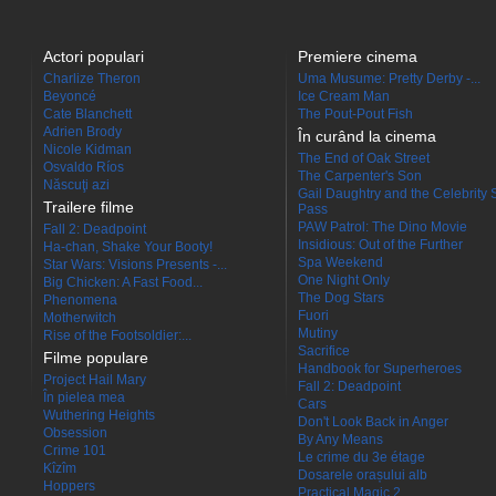
Actori populari
Premiere cinema
Charlize Theron
Uma Musume: Pretty Derby -...
Beyoncé
Ice Cream Man
Cate Blanchett
The Pout-Pout Fish
Adrien Brody
În curând la cinema
Nicole Kidman
The End of Oak Street
Osvaldo Ríos
The Carpenter's Son
Născuţi azi
Gail Daughtry and the Celebrity 
Trailere filme
Pass
PAW Patrol: The Dino Movie
Fall 2: Deadpoint
Insidious: Out of the Further
Ha-chan, Shake Your Booty!
Spa Weekend
Star Wars: Visions Presents -...
One Night Only
Big Chicken: A Fast Food...
The Dog Stars
Phenomena
Fuori
Motherwitch
Mutiny
Rise of the Footsoldier:...
Sacrifice
Filme populare
Handbook for Superheroes
Project Hail Mary
Fall 2: Deadpoint
În pielea mea
Cars
Wuthering Heights
Don't Look Back in Anger
Obsession
By Any Means
Crime 101
Le crime du 3e étage
Kîzîm
Dosarele orașului alb
Hoppers
Practical Magic 2