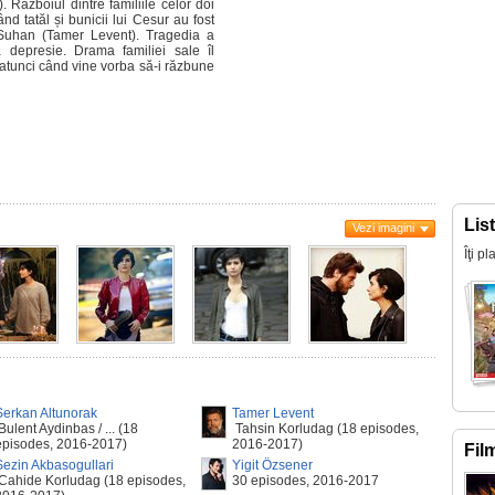
 Războiul dintre familiile celor doi
nd tatăl și bunicii lui Cesur au fost
 Suhan (Tamer Levent). Tragedia a
 depresie. Drama familiei sale îl
atunci când vine vorba să-i răzbune
Lis
Vezi imagini
Îţi p
Serkan Altunorak
Tamer Levent
Bulent Aydinbas / ... (18
Tahsin Korludag (18 episodes,
episodes, 2016-2017)
2016-2017)
Fil
Sezin Akbasogullari
Yigit Özsener
Cahide Korludag (18 episodes,
30 episodes, 2016-2017