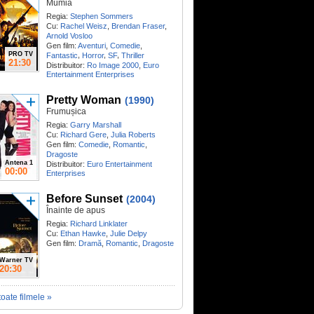
Mumia
Regia:
Stephen Sommers
Cu:
Rachel Weisz
,
Brendan Fraser
,
Arnold Vosloo
Gen film:
Aventuri
,
Comedie
,
PRO TV
,
,
,
Fantastic
Horror
SF
Thriller
21:30
Distribuitor:
Ro Image 2000
,
Euro
Entertainment Enterprises
Pretty Woman
(1990)
Frumușica
Regia:
Garry Marshall
Cu:
Richard Gere
,
Julia Roberts
Gen film:
Comedie
,
Romantic
,
Dragoste
Antena 1
Distribuitor:
Euro Entertainment
00:00
Enterprises
Before Sunset
(2004)
Înainte de apus
Regia:
Richard Linklater
Cu:
Ethan Hawke
,
Julie Delpy
Gen film:
Dramă
,
Romantic
,
Dragoste
Warner TV
20:30
toate filmele »