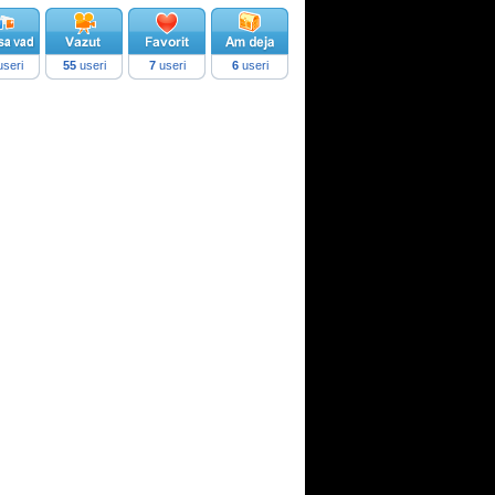
seri
55
useri
7
useri
6
useri