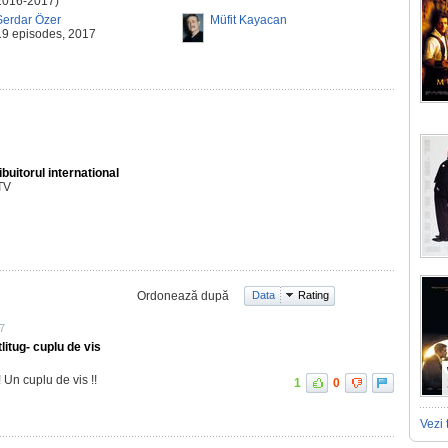
2016-2017)
Serdar Özer
Müfit Kayacan
19 episodes, 2017
ibuitorul international
TV
Ordonează după
Data
Rating
27
itug- cuplu de vis
! Un cuplu de vis !!
1
0
Vezi 