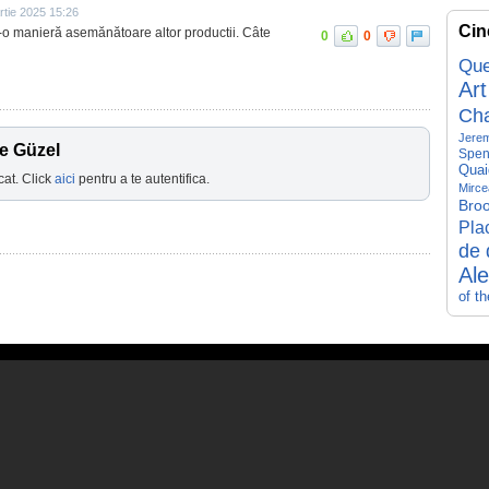
rtie 2025 15:26
Cin
tr-o manieră asemănătoare altor productii. Câte
0
0
Que
Art
Ch
Jerem
e Güzel
Spen
Quai
cat. Click
aici
pentru a te autentifica.
Mirce
Broo
Pla
de 
Al
of t