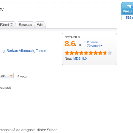
 TV
519
u
Păreri (2)
Episoade
Wiki
NOTA FILM
8.6
2
păreri
/
10
70
voturi
itug
,
Serkan Altunorak
,
Tamer
Nota
IMDB: 8.0
 gen
4 voturi
/episod
mposibilă de dragoste dintre Suhan