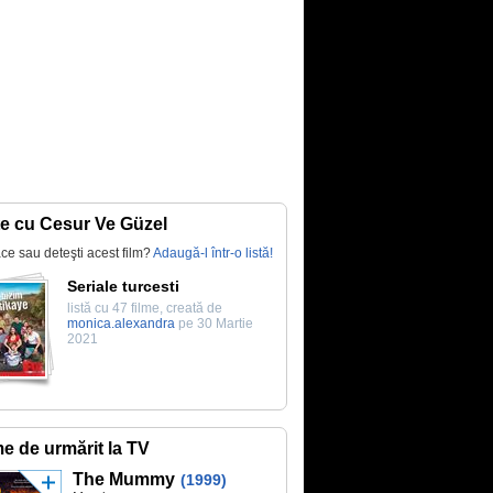
te cu Cesur Ve Güzel
lace sau deteşti acest film?
Adaugă-l într-o listă!
Seriale turcesti
listă cu 47 filme, creată de
monica.alexandra
pe 30 Martie
2021
me de urmărit la TV
The Mummy
(1999)