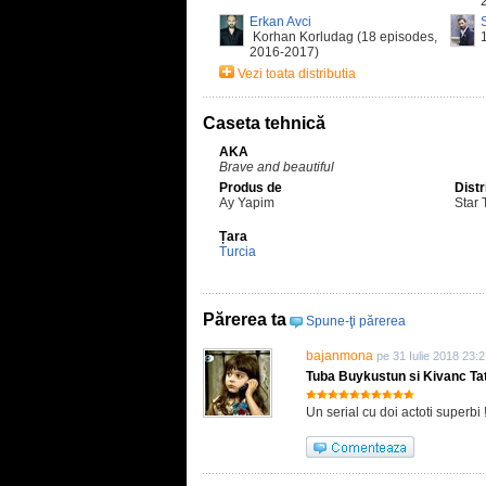
Erkan Avci
Korhan Korludag (18 episodes,
2016-2017)
Vezi toata distributia
Caseta tehnică
AKA
Brave and beautiful
Produs de
Distr
Ay Yapim
Star 
Țara
Turcia
Părerea ta
Spune-ţi părerea
bajanmona
pe 31 Iulie 2018 23:
Tuba Buykustun si Kivanc Tatl
Un serial cu doi actoti superbi 