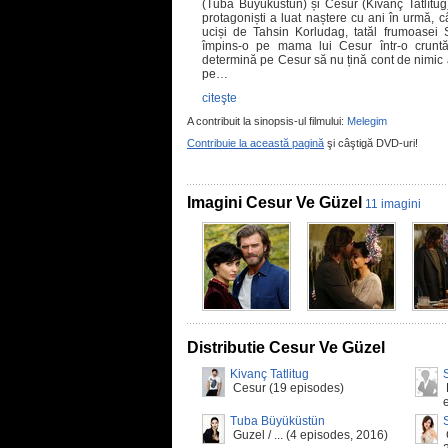
(Tuba Büyüküstün) și Cesur (Kıvanç Tatlıtuğ).
protagoniști a luat naștere cu ani în urmă, câ
uciși de Tahsin Korludag, tatăl frumoasei
împins-o pe mama lui Cesur într-o cruntă
determină pe Cesur să nu țină cont de nimic 
pe…
citeşte
A contribuit la sinopsis-ul filmului:
Melegim
Contribuie la această pagină
şi câştigă DVD-uri!
Imagini Cesur Ve Güzel
11 imagini
Distributie Cesur Ve Güzel
Kivanç Tatlitug
Cesur (19 episodes)
Tuba Büyüküstün
Guzel / ... (4 episodes, 2016)