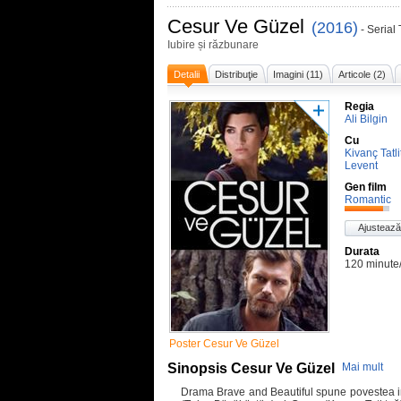
Cesur Ve Güzel
(2016)
- Serial
Iubire și răzbunare
Detalii
Distribuţie
Imagini (11)
Articole (2)
Regia
Ali Bilgin
Cu
Kivanç Tatl
Levent
Gen film
Romantic
Ajustează
Durata
120 minute
Poster Cesur Ve Güzel
Sinopsis Cesur Ve Güzel
Mai mult
Drama Brave and Beautiful spune povestea i