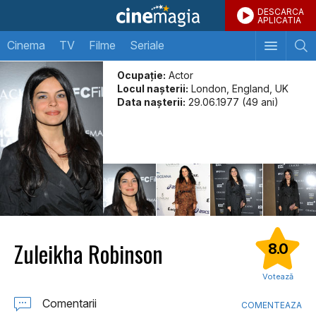
DESCARCA
APLICATIA
Cinema
TV
Filme
Seriale
Ocupație:
Actor
Locul naşterii:
London, England, UK
Data naşterii:
29.06.1977 (49 ani)
Zuleikha Robinson
8.0
Votează
Comentarii
COMENTEAZA