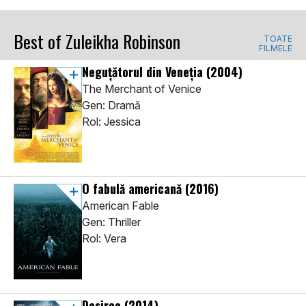
Best of Zuleikha Robinson
TOATE
FILMELE
Neguțătorul din Veneția
(2004)
The Merchant of Venice
Gen: Dramă
Rol: Jessica
O fabulă americană
(2016)
American Fable
Gen: Thriller
Rol: Vera
Desiree
(2014)