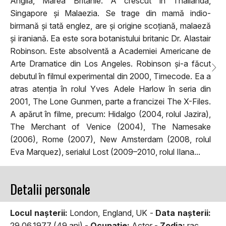
Anglia, Marea Britanie. A crescut în Thailanda,
Singapore și Malaezia. Se trage din mamă indio-
birmană și tată englez, are și origine scoțiană, malaeză
și iraniană. Ea este sora botanistului britanic Dr. Alastair
Robinson. Este absolventă a Academiei Americane de
Arte Dramatice din Los Angeles. Robinson și-a făcut
debutul în filmul experimental din 2000, Timecode. Ea a
atras atenția în rolul Yves Adele Harlow în seria din
2001, The Lone Gunmen, parte a francizei The X-Files.
A apărut în filme, precum: Hidalgo (2004, rolul Jazira),
The Merchant of Venice (2004), The Namesake
(2006), Rome (2007), New Amsterdam (2008, rolul
Eva Marquez), serialul Lost (2009–2010, rolul Ilana...
Detalii personale
Locul naşterii:
London, England, UK -
Data naşterii:
29.06.1977 (49 ani) -
Ocupaţie:
Actor -
Zodia:
rac