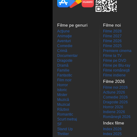
Filme pe genuri
Filme noi
Acţiune
Filme 2028
Animaţie
Filme 2027
Aventuri
Filme 2026
Comedie
Filme 2025
Crimă
Premiere cinema
Documentar
Filme la TV
Dragoste
Filme pe DVD
Dramă
Filme pe Blu-ray
Familie
Filme româneşti
Fantastic
Filme indiene
Film noir
Filme 2026
Horror
Filme noi 2026
Istoric
Actiune 2026
Mister
Comedie 2026
Muzică
Dragoste 2026
Muzical
Horror 2026
Război
Indiene 2026
Romantic
Româneşti 2026
Scurt metraj
Index filme
SF
Stand Up
Index 2026
Thriller
Index 2025