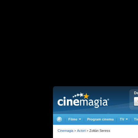
De
Filme
Program cinema
TV
Ti
Cinemagia
Actori
Zoltán Seress
>
>