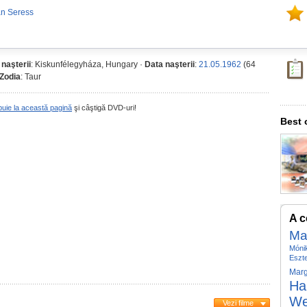
án Seress
 naşterii
: Kiskunfélegyháza, Hungary ·
Data naşterii
:
21.05.1962
(64
Zodia
: Taur
buie la această pagină
şi câştigă DVD-uri!
Best 
A c
Ma
Mónik
Eszt
Marg
Ha
We
Vezi filme