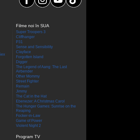
Filme noi în SUA
Super Troopers 3
Cliffhanger
P31
Sense and Sensibility
Clayface
Sex
Forgotten Island
Digger
The Legend of Aang: The Last
Airbender
Other Mommy
Street Fighter
Remain
Jimmy
The Cat in the Hat
Ebenezer: A Christmas Carol
The Hunger Games: Sunrise on the
Reaping
Focker-in-Law
Game of Power
Violent Night 2
Program TV