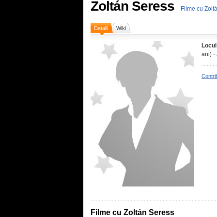
Zoltán Seress
Filme cu Zolt
Detalii
Wiki
Locul
ani) ·
Contri
Filme cu Zoltán Seress