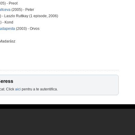
05) - Preot
altceva
(2005) - Peter
 - Laszlo Ruttkay (1 episode, 2006)
) - Kond
Budapesta
(2003) - Orvos
 Madarász
Seress
cat. Click
aici
pentru a te autentifica.