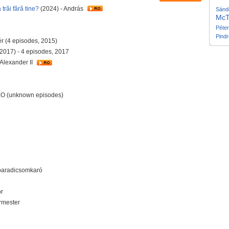
răi fără tine?
(2024) - András
Sánd
McT
Péter
Pind
r (4 episodes, 2015)
(2017) - 4 episodes, 2017
 Alexander II
EO (unknown episodes)
- paradicsomkaró
or
rmester