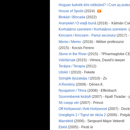
Hogyan tudnék élni nélküled? / Cum aș putea t
House of Spoils
(2024)
Blokád / Blocada
(2022)
Aranyelet / O viață bună
(2018) - Kálmán Csé
Korhatáros szerelem / Korhatáros szerelem
Kincsem / Kincsem - Pariul secolului
(2017) -
Memo / Memo
(2016) - Wéber professzor
(2015) - Kocsis Ferenc
Stone in the River
(2015) - ?Pharmaglobe C
Válótársak
(2015) - Vilmos, David's lawyer
Terápia / Terapia
(2012)
Utolér /
(2010) - Fekete
Szinglik éjszakája /
(2010) - Zs
A Remény
(2009) - Dénes K.
Nyugalom / Tihna
(2008) - Effenbach
Szuromberek királyfi
(2007) - Apafi Tivadar 
56 csepp vér
(2007) - Prince
Off Hollywood / Anti-Hollywood
(2007) - Doct
Uvegtigris 2 / Tigrul de sticla 2
(2006) - Polgá
Mansfeld
(2006) - Sergeant Major Vekerdi
Ebéd
(2005) - Pesti úr