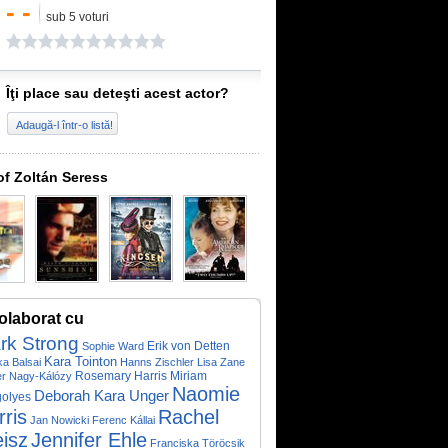
- -
sub 5 voturi
Îţi place sau deteşti acest actor?
Adaugă-l într-o listă!
of Zoltán Seress
olaborat cu
rk Strong
Erik von Detten
Sophie Ward
Kara Tointon
a Balsai
Hanns Zischler
Lisa Zane
Rosemary Harris
Miriam
er Nagy-Kálózy
Naomie
Deborah Kara Unger
olyes
rris
Rachel
Jan Nowicki
Ferenc Kállai
isz
Jennifer Ehle
Franciska Töröcsik