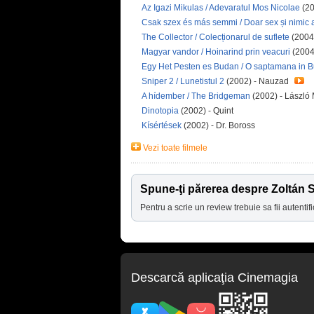
Az Igazi Mikulas / Adevaratul Mos Nicolae
(20
Csak szex és más semmi / Doar sex și nimic 
The Collector / Colecționarul de suflete
(2004)
Magyar vandor / Hoinarind prin veacuri
(2004
Egy Het Pesten es Budan / O saptamana in 
Sniper 2 / Lunetistul 2
(2002) - Nauzad
A hídember / The Bridgeman
(2002) - László
Dinotopia
(2002) - Quint
Kísértések
(2002) - Dr. Boross
Vezi toate filmele
Spune-ţi părerea despre Zoltán 
Pentru a scrie un review trebuie sa fii autentifi
Descarcă aplicaţia Cinemagia