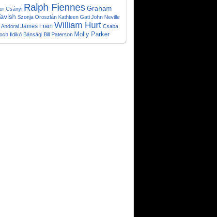
Ralph Fiennes
Graham
or Csányi
avish
Szonja Oroszlán
Kathleen Gati
John Neville
William Hurt
James Frain
 Andorai
Csaba
Molly Parker
roch
Ildikó Bánsági
Bill Paterson