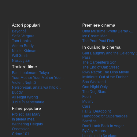
Actori populari
Premiere cinema
Beyoncé
Uma Musume: Pretty Derby -...
Sofía Vergara
Ice Cream Man
Tom Hanks
The Pout-Pout Fish
Adrien Brody
În curând la cinema
Nicole Kidman
Gail Daughtry and the Celebrity 
Will Smith
Pass
Născuţi azi
The Carpenter's Son
Trailere filme
The End of Oak Street
PAW Patrol: The Dino Movie
Bad Lieutenant: Tokyo
Insidious: Out of the Further
Your Mother Your Mother Your...
Spa Weekend
Violent Night 2
One Night Only
Nelson-san, anata wa hito o...
The Dog Stars
Buddy
Fuori
All Night Wrong
Mutiny
3 zile în septembrie
Cars
Filme populare
Fall 2: Deadpoint
Project Hail Mary
Handbook for Superheroes
În pielea mea
Sacrifice
Wuthering Heights
Don't Look Back in Anger
Obsession
By Any Means
Crime 101
Le crime du 3e étage