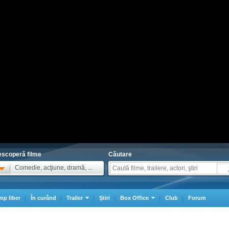
scoperă filme
Căutare
Comedie, acţiune, dramă, ...
mp liber
În curând
Trailer
Ştiri
Box Office
Club
Forum