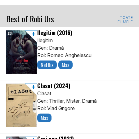
Best of Robi Urs
TOATE
FILMELE
Ilegitim
(2016)
Ilegitim
Gen: Dramă
Rol: Romeo Anghelescu
Netflix
Max
Clasat
(2024)
Clasat
Gen: Thriller, Mister, Dramă
Rol: Vlad Grigore
Max
Crai nou
(2021)