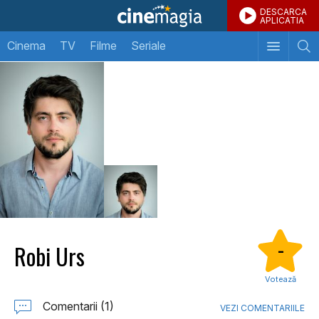
DESCARCA
APLICATIA
Cinema
TV
Filme
Seriale
Robi Urs
-
Votează
Comentarii (1)
VEZI COMENTARIILE